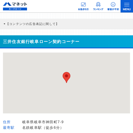
【コンテンツの広告表記に関して】
本コンテンツには、紹介している商品・商材の広告（リンク）を含む場合がありま
す。 これらの広告を経由して読者が企業ホームページを訪れ、成約が発生すると弊
社に対して企業から紹介報酬が支払われるという収益モデルです。 ただし、特定の
三井住友銀行岐阜ローン契約コーナー
商品を根拠なくPRするものではなく、当編集部の調査／ユーザーへの口コミ収集な
どに基づき、公平性を担保した情報提供を行っています。
>提携企業一覧
住所
岐阜県岐阜市神田町7-9
最寄駅
名鉄岐阜駅（徒歩6分）