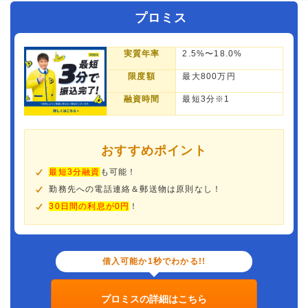
プロミス
実質年率
2.5%〜18.0%
限度額
最大800万円
融資時間
最短3分※1
おすすめポイント
最短3分融資
も可能！
勤務先への電話連絡＆郵送物は原則なし！
30日間の利息が0円
！
借入可能か1秒でわかる!!
プロミスの詳細はこちら