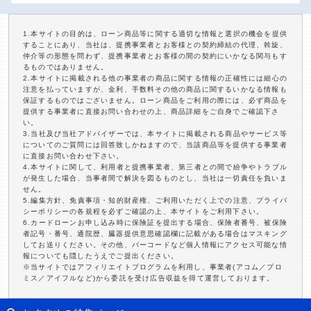
1.本サイトの目的は、ローン商品等に関する適切な情報と選択の機会を提供
することにあり、当社は、提携事業者とお客様との契約締結の代理、斡旋、
仲介等の形態を問わず、提携事業者とお客様の間の契約にいかなる関与もす
るものではありません。
2.本サイトに掲載される他の事業者の商品に関する情報の正確性には細心の
注意を払っていますが、金利、手数料その他の商品に関するいかなる情報も
保証するものではございません。ローン商品をご利用の際には、必ず商品を
提供する事業者に直接お問い合わせの上、商品詳細をご自身でご確認下さ
い。
3.当社及び当社アドバイザーでは、本サイトに掲載される商品やサービス等
についてのご質問には回答致しかねますので、当該商品等を提供する事業者
に直接お問い合わせ下さい。
4.本サイトに関して、利用者と提携事業者、第三者との間で紛争やトラブル
が発生した場合、当事者間で解決を図るものとし、当社は一切責任を負いま
せん。
5.編集方針、免責事項・知的財産権、ご利用いただく上での注意、プライバ
シーポリシーの各規程を必ずご確認の上、本サイトをご利用下さい。
6.カードローンお申し込み時に保険証を提出する場合、保険者番号、被保険
者記号・番号、通院歴、臓器提供意思確認欄に記載がある場合はマスキング
してお送りください。その他、バーコードなど個人情報にアクセス可能な情
報についても隠したうえでご提出ください。
※当サイトではアフィリエイトプログラムを利用し、事業者(アコム／プロ
ミス／アイフルなど)から委託を受け広告収益を得て運営しております。