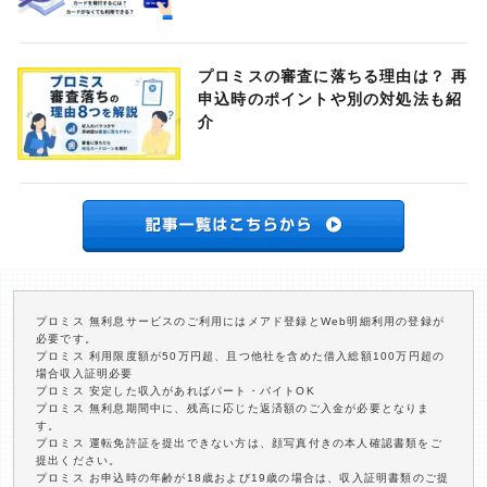
プロミスの審査に落ちる理由は？ 再
申込時のポイントや別の対処法も紹
介
プロミス 無利息サービスのご利用にはメアド登録とWeb明細利用の登録が
必要です。
プロミス 利用限度額が50万円超、且つ他社を含めた借入総額100万円超の
場合収入証明必要
プロミス 安定した収入があればパート・バイトOK
プロミス 無利息期間中に、残高に応じた返済額のご入金が必要となりま
す。
プロミス 運転免許証を提出できない方は、顔写真付きの本人確認書類をご
提出ください。
プロミス お申込時の年齢が18歳および19歳の場合は、収入証明書類のご提