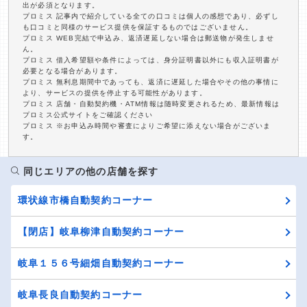
出が必須となります。
プロミス 記事内で紹介している全ての口コミは個人の感想であり、必ずし
も口コミと同様のサービス提供を保証するものではございません。
プロミス WEB完結で申込み、返済遅延しない場合は郵送物が発生しませ
ん。
プロミス 借入希望額や条件によっては、身分証明書以外にも収入証明書が
必要となる場合があります。
プロミス 無利息期間中であっても、返済に遅延した場合やその他の事情に
より、サービスの提供を停止する可能性があります。
プロミス 店舗・自動契約機・ATM情報は随時変更されるため、最新情報は
プロミス公式サイトをご確認ください
プロミス ※お申込み時間や審査によりご希望に添えない場合がございま
す。
同じエリアの他の店舗を探す
環状線市橋自動契約コーナー
【閉店】岐阜柳津自動契約コーナー
岐阜１５６号細畑自動契約コーナー
岐阜長良自動契約コーナー