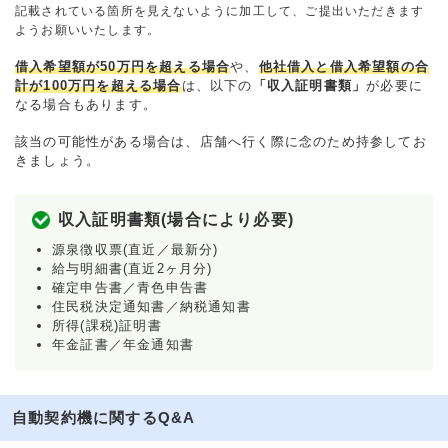
記載されている箇所を見えないように加工して、ご提出いただきます
ようお願いいたします。
借入希望額が50万円を超える場合
や、
他社借入と借入希望額の合
計が100万円を超える場合
は、以下の
「収入証明書類」
が必要に
なる場合もあります。
該当の可能性がある場合は、店舗へ行く際に念のため持参してお
きましょう。
収入証明書類(場合により必要)
源泉徴収票(直近／最新分)
給与明細書(直近2ヶ月分)
確定申告書／青色申告書
住民税決定通知書／納税通知書
所得(課税)証明書
年金証書／年金通知書
自動契約機に関するQ&A