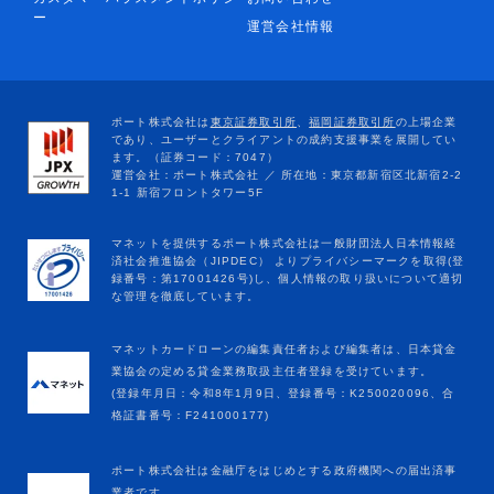
ー
運営会社情報
マネットカードローンの編集責任者および編集者は、日本貸金
業協会の定める貸金業務取扱主任者登録を受けています。
(登録年月日：令和8年1月9日、登録番号：K250020096、合
格証書番号：F241000177)
ポート株式会社は金融庁をはじめとする政府機関への届出済事
業者です。