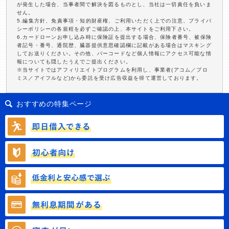
が発生した場合、当事者間で解決を図るものとし、当社は一切責任を負いま
せん。
5.編集方針、免責事項・知的財産権、ご利用いただく上での注意、プライバ
シーポリシーの各規程を必ずご確認の上、本サイトをご利用下さい。
6.カードローンお申し込み時に保険証を提出する場合、保険者番号、被保険
者記号・番号、通院歴、臓器提供意思確認欄に記載がある場合はマスキング
してお送りください。その他、バーコードなど個人情報にアクセス可能な情
報についても隠したうえでご提出ください。
※当サイトではアフィリエイトプログラムを利用し、事業者(アコム／プロ
ミス／アイフルなど)から委託を受け広告収益を得て運営しております。
おすすめの特集ページ