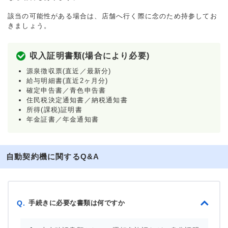
該当の可能性がある場合は、店舗へ行く際に念のため持参してお
きましょう。
収入証明書類(場合により必要)
源泉徴収票(直近／最新分)
給与明細書(直近2ヶ月分)
確定申告書／青色申告書
住民税決定通知書／納税通知書
所得(課税)証明書
年金証書／年金通知書
自動契約機に関するQ&A
手続きに必要な書類は何ですか
Q.