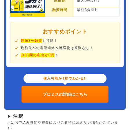
限度額
最大800万円
融資時間
最短3分※1
おすすめポイント
最短3分融資
も可能！
勤務先への電話連絡＆郵送物は原則なし！
30日間の利息が0円
！
借入可能か1秒でわかる!!
プロミスの詳細はこちら
注釈
▶
※1.お申込み時間や審査によりご希望に添えない場合がございま
す。