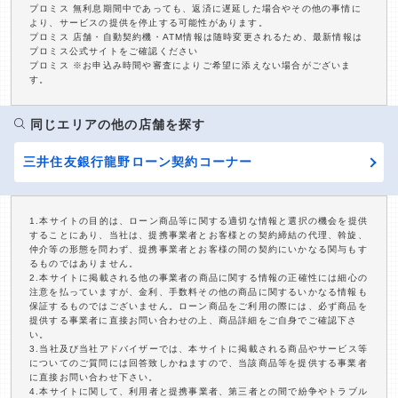
プロミス 無利息期間中であっても、返済に遅延した場合やその他の事情に
より、サービスの提供を停止する可能性があります。
プロミス 店舗・自動契約機・ATM情報は随時変更されるため、最新情報は
プロミス公式サイトをご確認ください
プロミス ※お申込み時間や審査によりご希望に添えない場合がございま
す。
同じエリアの他の店舗を探す
三井住友銀行龍野ローン契約コーナー
1.本サイトの目的は、ローン商品等に関する適切な情報と選択の機会を提供
することにあり、当社は、提携事業者とお客様との契約締結の代理、斡旋、
仲介等の形態を問わず、提携事業者とお客様の間の契約にいかなる関与もす
るものではありません。
2.本サイトに掲載される他の事業者の商品に関する情報の正確性には細心の
注意を払っていますが、金利、手数料その他の商品に関するいかなる情報も
保証するものではございません。ローン商品をご利用の際には、必ず商品を
提供する事業者に直接お問い合わせの上、商品詳細をご自身でご確認下さ
い。
3.当社及び当社アドバイザーでは、本サイトに掲載される商品やサービス等
についてのご質問には回答致しかねますので、当該商品等を提供する事業者
に直接お問い合わせ下さい。
4.本サイトに関して、利用者と提携事業者、第三者との間で紛争やトラブル