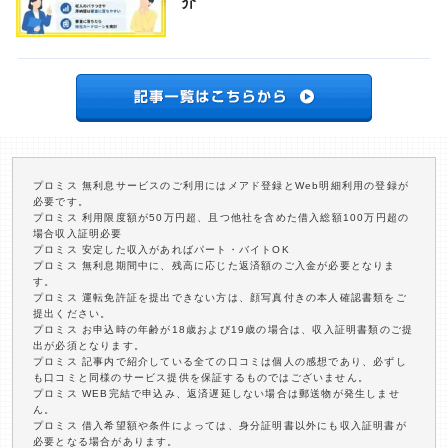
介
プロミス 無利息サービスのご利用にはメアド登録とWeb明細利用の登録が
必要です。
プロミス 利用限度額が50万円超、且つ他社を含めた借入総額100万円超の
場合収入証明必要
プロミス 安定した収入があればパート・バイトOK
プロミス 無利息期間中に、残高に応じた返済額のご入金が必要となりま
す。
プロミス 運転免許証を提出できない方は、顔写真付きの本人確認書類をご
提出ください。
プロミス お申込時の年齢が18歳および19歳の場合は、収入証明書類のご提
出が必須となります。
プロミス 記事内で紹介している全ての口コミは個人の感想であり、必ずし
も口コミと同様のサービス提供を保証するものではございません。
プロミス WEB完結で申込み、返済遅延しない場合は郵送物が発生しませ
ん。
プロミス 借入希望額や条件によっては、身分証明書以外にも収入証明書が
必要となる場合があります。