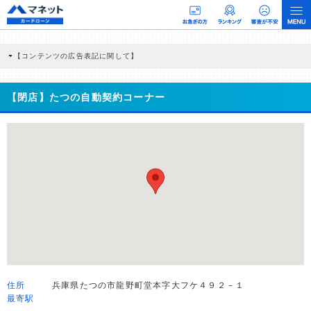
【コンテンツの広告表記に関して】
本コンテンツには、紹介している商品・商材の広告（リンク）を含む場合がありま
す。 これらの広告を経由して読者が企業ホームページを訪れ、成約が発生すると弊
社に対して企業から紹介報酬が支払われるという収益モデルです。 ただし、特定の
【閉店】たつの自動契約コーナー
商品を根拠なくPRするものではなく、当編集部の調査／ユーザーへの口コミ収集な
どに基づき、公平性を担保した情報提供を行っています。
>提携企業一覧
住所
兵庫県たつの市龍野町堂本字大フケ４９２－１
最寄駅