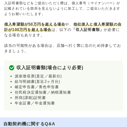
入証明書類などをご提出いただく際は、個人番号（マイナンバー）が
記載されている箇所を見えないように加工して、ご提出いただきます
ようお願いいたします。
借入希望額が50万円を超える場合
や、
他社借入と借入希望額の合
計が100万円を超える場合
は、以下の
「収入証明書類」
が必要に
なる場合もあります。
該当の可能性がある場合は、店舗へ行く際に念のため持参してお
きましょう。
収入証明書類(場合により必要)
源泉徴収票(直近／最新分)
給与明細書(直近2ヶ月分)
確定申告書／青色申告書
住民税決定通知書／納税通知書
所得(課税)証明書
年金証書／年金通知書
自動契約機に関するQ&A