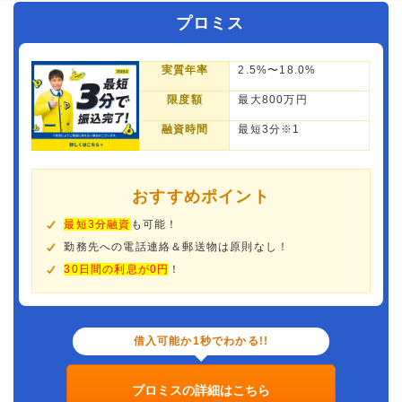
プロミス
実質年率
2.5%〜18.0%
限度額
最大800万円
融資時間
最短3分※1
おすすめポイント
最短3分融資
も可能！
勤務先への電話連絡＆郵送物は原則なし！
30日間の利息が0円
！
借入可能か1秒でわかる!!
プロミスの詳細はこちら