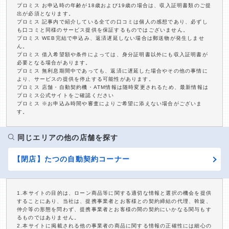
プロミス お申込時の年齢が18歳および19歳の場合は、収入証明書類のご提
出が必須となります。
プロミス 記事内で紹介している全ての口コミは個人の感想であり、必ずし
も口コミと同様のサービス提供を保証するものではございません。
プロミス WEB完結で申込み、返済遅延しない場合は郵送物が発生しませ
ん。
プロミス 借入希望額や条件によっては、身分証明書以外にも収入証明書が
必要となる場合があります。
プロミス 無利息期間中であっても、返済に遅延した場合やその他の事情に
より、サービスの提供を停止する可能性があります。
プロミス 店舗・自動契約機・ATM情報は随時変更されるため、最新情報は
プロミス公式サイトをご確認ください
プロミス ※お申込み時間や審査によりご希望に添えない場合がございま
す。
同じエリアの他の店舗を探す
【閉店】たつの自動契約コーナー
1.本サイトの目的は、ローン商品等に関する適切な情報と選択の機会を提供
することにあり、当社は、提携事業者とお客様との契約締結の代理、斡旋、
仲介等の形態を問わず、提携事業者とお客様の間の契約にいかなる関与もす
るものではありません。
2.本サイトに掲載される他の事業者の商品に関する情報の正確性には細心の