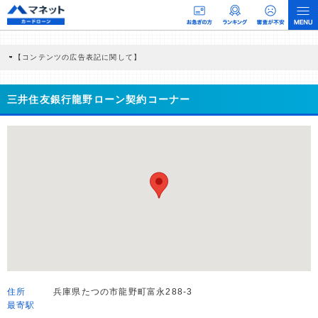
【コンテンツの広告表記に関して】
本コンテンツには、紹介している商品・商材の広告（リンク）を含む場合がありま
す。 これらの広告を経由して読者が企業ホームページを訪れ、成約が発生すると弊
社に対して企業から紹介報酬が支払われるという収益モデルです。 ただし、特定の
三井住友銀行龍野ローン契約コーナー
商品を根拠なくPRするものではなく、当編集部の調査／ユーザーへの口コミ収集な
どに基づき、公平性を担保した情報提供を行っています。
>提携企業一覧
住所
兵庫県たつの市龍野町富永288-3
最寄駅