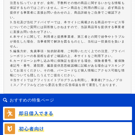
注意を払っていますが、金利、手数料その他の商品に関するいかなる情報も
保証するものではございません。ローン商品をご利用の際には、必ず商品を
提供する事業者に直接お問い合わせの上、商品詳細をご自身でご確認下さ
い。
3.当社及び当社アドバイザーでは、本サイトに掲載される商品やサービス等
についてのご質問には回答致しかねますので、当該商品等を提供する事業者
に直接お問い合わせ下さい。
4.本サイトに関して、利用者と提携事業者、第三者との間で紛争やトラブル
が発生した場合、当事者間で解決を図るものとし、当社は一切責任を負いま
せん。
5.編集方針、免責事項・知的財産権、ご利用いただく上での注意、プライバ
シーポリシーの各規程を必ずご確認の上、本サイトをご利用下さい。
6.カードローンお申し込み時に保険証を提出する場合、保険者番号、被保険
者記号・番号、通院歴、臓器提供意思確認欄に記載がある場合はマスキング
してお送りください。その他、バーコードなど個人情報にアクセス可能な情
報についても隠したうえでご提出ください。
※当サイトではアフィリエイトプログラムを利用し、事業者(アコム／プロ
ミス／アイフルなど)から委託を受け広告収益を得て運営しております。
おすすめの特集ページ