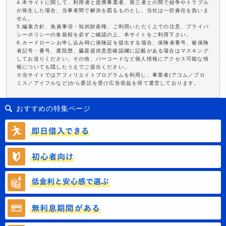
4.本サイトに関して、利用者と提携事業者、第三者との間で紛争やトラブル
が発生した場合、当事者間で解決を図るものとし、当社は一切責任を負いま
せん。
5.編集方針、免責事項・知的財産権、ご利用いただく上での注意、プライバ
シーポリシーの各規程を必ずご確認の上、本サイトをご利用下さい。
6.カードローンお申し込み時に保険証を提出する場合、保険者番号、被保険
者記号・番号、通院歴、臓器提供意思確認欄に記載がある場合はマスキング
してお送りください。その他、バーコードなど個人情報にアクセス可能な情
報についても隠したうえでご提出ください。
※当サイトではアフィリエイトプログラムを利用し、事業者(アコム／プロ
ミス／アイフルなど)から委託を受け広告収益を得て運営しております。
おすすめの特集ページ