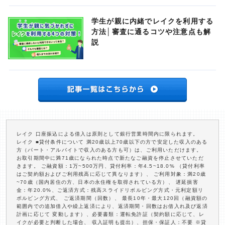
学生が親に内緒でレイクを利用する
方法│審査に通るコツや注意点も解
説
レイク 口座振込による借入は原則として銀行営業時間内に限られます。
レイク ■貸付条件について 満20歳以上70歳以下の方で安定した収入のある
方（パート・アルバイトで収入のある方も可）は、ご利用いただけます。
お取引期間中に満71歳になられた時点で新たなご融資を停止させていただ
きます。 ご融資額：1万~500万円、貸付利率：年4.5~18.0% （貸付利率
はご契約額およびご利用残高に応じて異なります）、 ご利用対象：満20歳
~70歳（国内居住の方、日本の永住権を取得されている方）、 遅延損害
金：年20.0%、ご返済方式：残高スライドリボルビング方式・元利定額リ
ボルビング方式、 ご返済期間（回数）、 最長10年・最大120回（融資額の
範囲内での追加借入や繰上返済により、返済期間・回数はお借入れ及び返済
計画に応じて 変動します）、必要書類：運転免許証（契約額に応じて、レ
イクが必要と判断した場合、 収入証明も提出）、担保・保証人：不要 ※貸