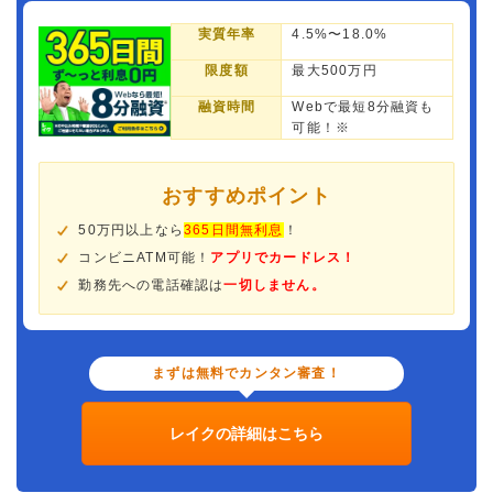
実質年率
4.5%〜18.0%
限度額
最大500万円
融資時間
Webで最短8分融資も
可能！※
おすすめポイント
50万円以上なら
365日間無利息
！
コンビニATM可能！
アプリでカードレス！
勤務先への電話確認は
一切しません。
まずは無料でカンタン審査！
レイクの詳細はこちら