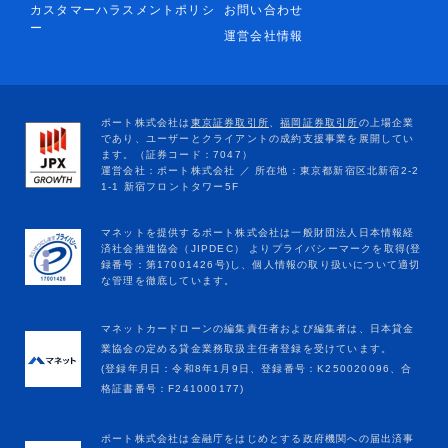
カスタマーハラスメントポリシ
お問い合わせ
ー
運営会社情報
マネットカードローンの編集責任者および編集者は、日本貸金
業協会の定める貸金業務取扱主任者登録を受けています。
(登録年月日：令和8年1月9日、登録番号：K250020096、合
格証書番号：F241000177)
ポート株式会社は金融庁をはじめとする政府機関への届出済事