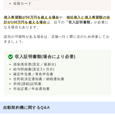
在留カード
借入希望額が50万円を超える場合
や、
他社借入と借入希望額の合
計が100万円を超える場合
は、以下の
「収入証明書類」
が必要に
なる場合もあります。
該当の可能性がある場合は、店舗へ行く際に念のため持参してお
きましょう。
収入証明書類(場合により必要)
源泉徴収票(直近／最新分)
給与明細書(直近2ヶ月分)
確定申告書／青色申告書
住民税決定通知書／納税通知書
所得(課税)証明書
年金証書／年金通知書
自動契約機に関するQ&A