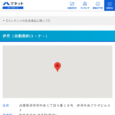
【コンテンツの広告表記に関して】
本コンテンツには、紹介している商品・商材の広告（リンク）を含む場合がありま
す。 これらの広告を経由して読者が企業ホームページを訪れ、成約が発生すると弊
社に対して企業から紹介報酬が支払われるという収益モデルです。 ただし、特定の
伊丹（自動契約コ－ナ－）
商品を根拠なくPRするものではなく、当編集部の調査／ユーザーへの口コミ収集な
どに基づき、公平性を担保した情報提供を行っています。
>提携企業一覧
住所
兵庫県伊丹市中央１丁目５番１８号 伊丹中央プラザビル４
Ｆ