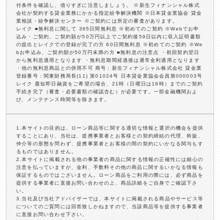
付条件を確認し、借りすぎに注意しましょう。 ※新生フィナンシャル株式
会社が契約する貸金業務にかかる指定紛争解決機関 ※日本貸金業協会 貸金
業相談・紛争解決センター ※ご契約には所定の審査があります。
レイク ■無利息に関して 365日間無利息 ※初めてのご契約 ※Webでお申
込み・ご契約、ご契約額が50万円以上でご契約後59日以内に収入証明書類
の提出とレイクでの登録が完了の方 60日間無利息 ※初めてのご契約 ※We
bお申込み、ご契約額が50万円未満の方 ■無利息の注意点 ・初回契約翌日
から無利息適用となります ・無利息期間経過後は通常金利適用となります
・他の無利息商品との併用不可 商号：新生フィナンシャル株式会社 貸金業
登録番号：関東財務局長(11) 第01024号 日本貸金業協会会員第000003号
レイク 最短即日融資をご希望の場合、21時（日曜日は18時）までのご契約
手続き完了（審査・必要書類の確認含む）が必要です。一部金融機関およ
び、メンテナンス時間等を除きます。
1.本サイトの目的は、ローン商品等に関する適切な情報と選択の機会を提供
することにあり、当社は、提携事業者とお客様との契約締結の代理、斡旋、
仲介等の形態を問わず、提携事業者とお客様の間の契約にいかなる関与もす
るものではありません。
2.本サイトに掲載される他の事業者の商品に関する情報の正確性には細心の
注意を払っていますが、金利、手数料その他の商品に関するいかなる情報も
保証するものではございません。ローン商品をご利用の際には、必ず商品を
提供する事業者に直接お問い合わせの上、商品詳細をご自身でご確認下さ
い。
3.当社及び当社アドバイザーでは、本サイトに掲載される商品やサービス等
についてのご質問には回答致しかねますので、当該商品等を提供する事業者
に直接お問い合わせ下さい。