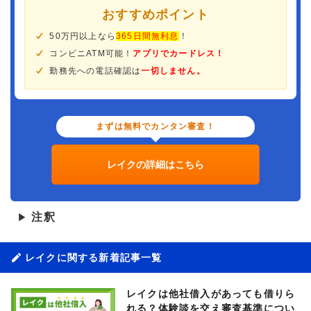
おすすめポイント
50万円以上なら
365日間無利息
！
コンビニATM可能！
アプリでカードレス！
勤務先への電話確認は
一切しません。
まずは無料でカンタン審査！
レイクの詳細はこちら
注釈
▶
レイクに関する新着記事一覧
レイクは他社借入があっても借りら
れる？体験談を交え審査基準につい