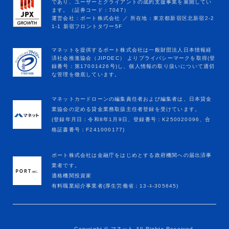
マネットカードローンの編集責任者および編集者は、日本貸金
業協会の定める貸金業務取扱主任者登録を受けています。
(登録年月日：令和8年1月9日、登録番号：K250020096、合
格証書番号：F241000177)
ポート株式会社は金融庁をはじめとする政府機関への届出済事
業者です。
適格機関投資家
有料職業紹介事業者(厚生労働省：13-ﾕ-305645)