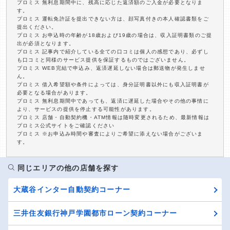
プロミス 無利息期間中に、残高に応じた返済額のご入金が必要となりま
す。
プロミス 運転免許証を提出できない方は、顔写真付きの本人確認書類をご
提出ください。
プロミス お申込時の年齢が18歳および19歳の場合は、収入証明書類のご提
出が必須となります。
プロミス 記事内で紹介している全ての口コミは個人の感想であり、必ずし
も口コミと同様のサービス提供を保証するものではございません。
プロミス WEB完結で申込み、返済遅延しない場合は郵送物が発生しませ
ん。
プロミス 借入希望額や条件によっては、身分証明書以外にも収入証明書が
必要となる場合があります。
プロミス 無利息期間中であっても、返済に遅延した場合やその他の事情に
より、サービスの提供を停止する可能性があります。
プロミス 店舗・自動契約機・ATM情報は随時変更されるため、最新情報は
プロミス公式サイトをご確認ください
プロミス ※お申込み時間や審査によりご希望に添えない場合がございま
す。
同じエリアの他の店舗を探す
大蔵谷インター自動契約コーナー
三井住友銀行神戸学園都市ローン契約コーナー