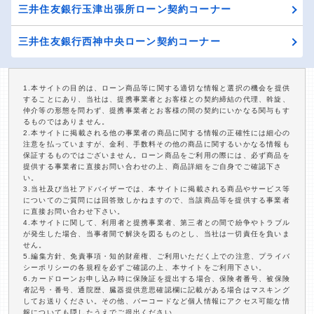
三井住友銀行玉津出張所ローン契約コーナー
三井住友銀行西神中央ローン契約コーナー
1.本サイトの目的は、ローン商品等に関する適切な情報と選択の機会を提供
することにあり、当社は、提携事業者とお客様との契約締結の代理、斡旋、
仲介等の形態を問わず、提携事業者とお客様の間の契約にいかなる関与もす
るものではありません。
2.本サイトに掲載される他の事業者の商品に関する情報の正確性には細心の
注意を払っていますが、金利、手数料その他の商品に関するいかなる情報も
保証するものではございません。ローン商品をご利用の際には、必ず商品を
提供する事業者に直接お問い合わせの上、商品詳細をご自身でご確認下さ
い。
3.当社及び当社アドバイザーでは、本サイトに掲載される商品やサービス等
についてのご質問には回答致しかねますので、当該商品等を提供する事業者
に直接お問い合わせ下さい。
4.本サイトに関して、利用者と提携事業者、第三者との間で紛争やトラブル
が発生した場合、当事者間で解決を図るものとし、当社は一切責任を負いま
せん。
5.編集方針、免責事項・知的財産権、ご利用いただく上での注意、プライバ
シーポリシーの各規程を必ずご確認の上、本サイトをご利用下さい。
6.カードローンお申し込み時に保険証を提出する場合、保険者番号、被保険
者記号・番号、通院歴、臓器提供意思確認欄に記載がある場合はマスキング
してお送りください。その他、バーコードなど個人情報にアクセス可能な情
報についても隠したうえでご提出ください。