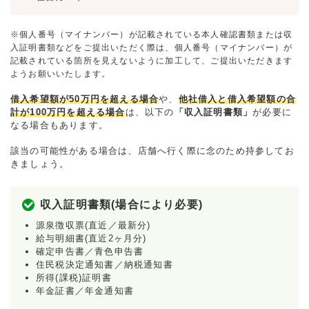
※個人番号（マイナンバー）が記載されている本人確認書類または収
入証明書類などをご提出いただく際は、個人番号（マイナンバー）が
記載されている箇所を見えないように加工して、ご提出いただきます
ようお願いいたします。
借入希望額が50万円を超える場合
や、
他社借入と借入希望額の合
計が100万円を超える場合
は、以下の
「収入証明書類」
が必要に
なる場合もあります。
該当の可能性がある場合は、店舗へ行く際に念のため持参してお
きましょう。
収入証明書類(場合により必要)
源泉徴収票(直近／最新分)
給与明細書(直近2ヶ月分)
確定申告書／青色申告書
住民税決定通知書／納税通知書
所得(課税)証明書
年金証書／年金通知書