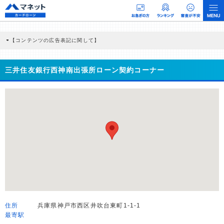
【コンテンツの広告表記に関して】
本コンテンツには、紹介している商品・商材の広告（リンク）を含む場合がありま
す。 これらの広告を経由して読者が企業ホームページを訪れ、成約が発生すると弊
社に対して企業から紹介報酬が支払われるという収益モデルです。 ただし、特定の
三井住友銀行西神南出張所ローン契約コーナー
商品を根拠なくPRするものではなく、当編集部の調査／ユーザーへの口コミ収集な
どに基づき、公平性を担保した情報提供を行っています。
>提携企業一覧
住所
兵庫県神戸市西区井吹台東町1-1-1
最寄駅