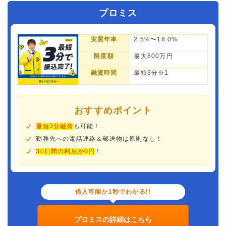
プロミス
実質年率
2.5%〜18.0%
限度額
最大800万円
融資時間
最短3分※1
おすすめポイント
最短3分融資
も可能！
勤務先への電話連絡＆郵送物は原則なし！
30日間の利息が0円
！
借入可能か1秒でわかる!!
プロミスの詳細はこちら