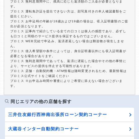
プロミス 無利息期間中に、残高に応じた返済額のご入金が必要となりま
す。
プロミス 運転免許証を提出できない方は、顔写真付きの本人確認書類をご
提出ください。
プロミス お申込時の年齢が18歳および19歳の場合は、収入証明書類のご提
出が必須となります。
プロミス 記事内で紹介している全ての口コミは個人の感想であり、必ずし
も口コミと同様のサービス提供を保証するものではございません。
プロミス WEB完結で申込み、返済遅延しない場合は郵送物が発生しませ
ん。
プロミス 借入希望額や条件によっては、身分証明書以外にも収入証明書が
必要となる場合があります。
プロミス 無利息期間中であっても、返済に遅延した場合やその他の事情に
より、サービスの提供を停止する可能性があります。
プロミス 店舗・自動契約機・ATM情報は随時変更されるため、最新情報は
プロミス公式サイトをご確認ください
プロミス ※お申込み時間や審査によりご希望に添えない場合がございま
す。
同じエリアの他の店舗を探す
三井住友銀行西神南出張所ローン契約コーナー
大蔵谷インター自動契約コーナー