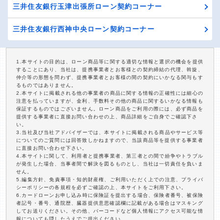
三井住友銀行玉津出張所ローン契約コーナー
三井住友銀行西神中央ローン契約コーナー
1.本サイトの目的は、ローン商品等に関する適切な情報と選択の機会を提供
することにあり、当社は、提携事業者とお客様との契約締結の代理、斡旋、
仲介等の形態を問わず、提携事業者とお客様の間の契約にいかなる関与もす
るものではありません。
2.本サイトに掲載される他の事業者の商品に関する情報の正確性には細心の
注意を払っていますが、金利、手数料その他の商品に関するいかなる情報も
保証するものではございません。ローン商品をご利用の際には、必ず商品を
提供する事業者に直接お問い合わせの上、商品詳細をご自身でご確認下さ
い。
3.当社及び当社アドバイザーでは、本サイトに掲載される商品やサービス等
についてのご質問には回答致しかねますので、当該商品等を提供する事業者
に直接お問い合わせ下さい。
4.本サイトに関して、利用者と提携事業者、第三者との間で紛争やトラブル
が発生した場合、当事者間で解決を図るものとし、当社は一切責任を負いま
せん。
5.編集方針、免責事項・知的財産権、ご利用いただく上での注意、プライバ
シーポリシーの各規程を必ずご確認の上、本サイトをご利用下さい。
6.カードローンお申し込み時に保険証を提出する場合、保険者番号、被保険
者記号・番号、通院歴、臓器提供意思確認欄に記載がある場合はマスキング
してお送りください。その他、バーコードなど個人情報にアクセス可能な情
報についても隠したうえでご提出ください。