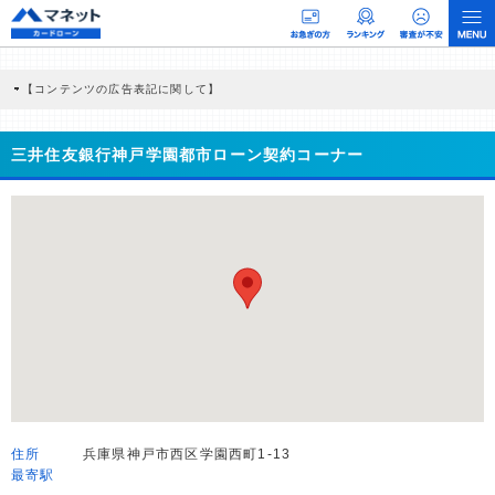
【コンテンツの広告表記に関して】
本コンテンツには、紹介している商品・商材の広告（リンク）を含む場合がありま
す。 これらの広告を経由して読者が企業ホームページを訪れ、成約が発生すると弊
社に対して企業から紹介報酬が支払われるという収益モデルです。 ただし、特定の
三井住友銀行神戸学園都市ローン契約コーナー
商品を根拠なくPRするものではなく、当編集部の調査／ユーザーへの口コミ収集な
どに基づき、公平性を担保した情報提供を行っています。
>提携企業一覧
住所
兵庫県神戸市西区学園西町1-13
最寄駅