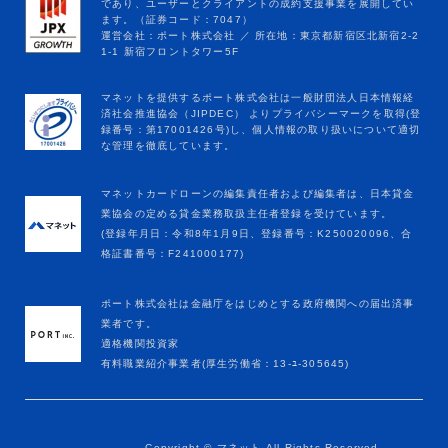
マネットカードローンの編集責任者および編集者は、日本貸金
業協会の定める貸金業務取扱主任者登録を受けています。
(登録年月日：令和8年1月9日、登録番号：K250020096、合
格証書番号：F241000177)
ポート株式会社は金融庁をはじめとする政府機関への届出済事
業者です。
適格機関投資家
有料職業紹介事業者(厚生労働省：13-ﾕ-305645)