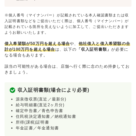
※個人番号（マイナンバー）が記載されている本人確認書類または収
入証明書類などをご提出いただく際は、個人番号（マイナンバー）が
記載されている箇所を見えないように加工して、ご提出いただきます
ようお願いいたします。
借入希望額が50万円を超える場合
や、
他社借入と借入希望額の合
計が100万円を超える場合
は、以下の
「収入証明書類」
が必要に
なる場合もあります。
該当の可能性がある場合は、店舗へ行く際に念のため持参してお
きましょう。
収入証明書類(場合により必要)
源泉徴収票(直近／最新分)
給与明細書(直近2ヶ月分)
確定申告書／青色申告書
住民税決定通知書／納税通知書
所得(課税)証明書
年金証書／年金通知書