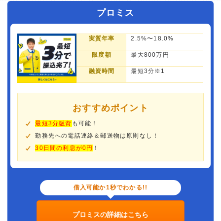
プロミス
実質年率
2.5%〜18.0%
限度額
最大800万円
融資時間
最短3分※1
おすすめポイント
最短3分融資
も可能！
勤務先への電話連絡＆郵送物は原則なし！
30日間の利息が0円
！
借入可能か1秒でわかる!!
プロミスの詳細はこちら