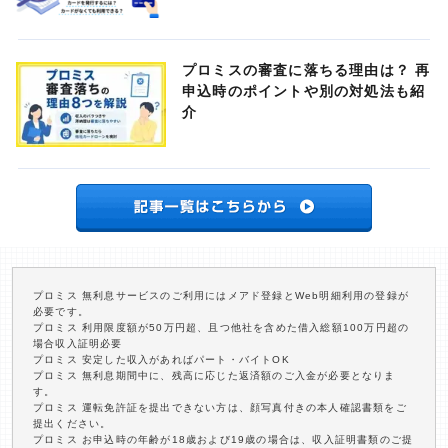
プロミスの審査に落ちる理由は？ 再
申込時のポイントや別の対処法も紹
介
プロミス 無利息サービスのご利用にはメアド登録とWeb明細利用の登録が
必要です。
プロミス 利用限度額が50万円超、且つ他社を含めた借入総額100万円超の
場合収入証明必要
プロミス 安定した収入があればパート・バイトOK
プロミス 無利息期間中に、残高に応じた返済額のご入金が必要となりま
す。
プロミス 運転免許証を提出できない方は、顔写真付きの本人確認書類をご
提出ください。
プロミス お申込時の年齢が18歳および19歳の場合は、収入証明書類のご提