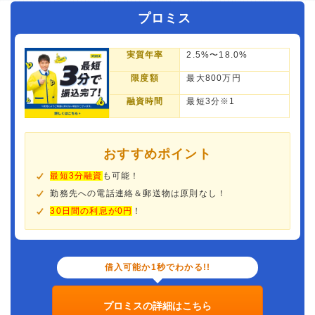
プロミス
実質年率
2.5%〜18.0%
限度額
最大800万円
融資時間
最短3分※1
おすすめポイント
最短3分融資
も可能！
勤務先への電話連絡＆郵送物は原則なし！
30日間の利息が0円
！
借入可能か1秒でわかる!!
プロミスの詳細はこちら