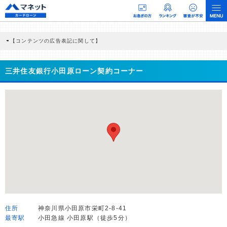
【コンテンツの広告表記に関して】
本コンテンツには、紹介している商品・商材の広告（リンク）を含む場合がありま
す。 これらの広告を経由して読者が企業ホームページを訪れ、成約が発生すると弊
社に対して企業から紹介報酬が支払われるという収益モデルです。 ただし、特定の
三井住友銀行小田原ローン契約コーナー
商品を根拠なくPRするものではなく、当編集部の調査／ユーザーへの口コミ収集な
どに基づき、公平性を担保した情報提供を行っています。
>提携企業一覧
住所
神奈川県小田原市栄町2-8-41
最寄駅
小田急線 小田原駅（徒歩5分）