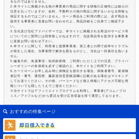
るものではありません。
2.本サイトに掲載される他の事業者の商品に関する情報の正確性には細心の
注意を払っていますが、金利、手数料その他の商品に関するいかなる情報も
保証するものではございません。ローン商品をご利用の際には、必ず商品を
提供する事業者に直接お問い合わせの上、商品詳細をご自身でご確認下さ
い。
3.当社及び当社アドバイザーでは、本サイトに掲載される商品やサービス等
についてのご質問には回答致しかねますので、当該商品等を提供する事業者
に直接お問い合わせ下さい。
4.本サイトに関して、利用者と提携事業者、第三者との間で紛争やトラブル
が発生した場合、当事者間で解決を図るものとし、当社は一切責任を負いま
せん。
5.編集方針、免責事項・知的財産権、ご利用いただく上での注意、プライバ
シーポリシーの各規程を必ずご確認の上、本サイトをご利用下さい。
6.カードローンお申し込み時に保険証を提出する場合、保険者番号、被保険
者記号・番号、通院歴、臓器提供意思確認欄に記載がある場合はマスキング
してお送りください。その他、バーコードなど個人情報にアクセス可能な情
報についても隠したうえでご提出ください。
※当サイトではアフィリエイトプログラムを利用し、事業者(アコム／プロ
ミス／アイフルなど)から委託を受け広告収益を得て運営しております。
おすすめの特集ページ