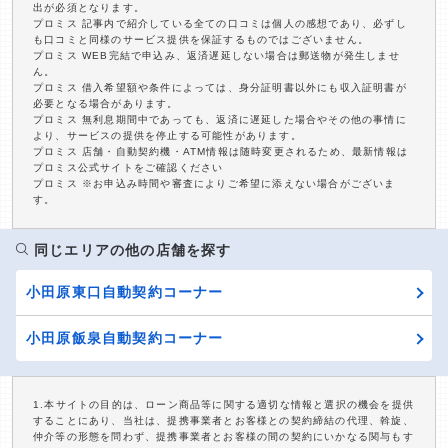
出が必須となります。
プロミス 記事内で紹介している全ての口コミは個人の感想であり、必ずし
も口コミと同様のサービス提供を保証するものではございません。
プロミス WEB完結で申込み、返済遅延しない場合は郵送物が発生しませ
ん。
プロミス 借入希望額や条件によっては、身分証明書以外にも収入証明書が
必要となる場合があります。
プロミス 無利息期間中であっても、返済に遅延した場合やその他の事情に
より、サービスの提供を停止する可能性があります。
プロミス 店舗・自動契約機・ATM情報は随時変更されるため、最新情報は
プロミス公式サイトをご確認ください
プロミス ※お申込み時間や審査によりご希望に添えない場合がございま
す。
同じエリアの他の店舗を探す
小田原東口自動契約コーナー
小田原飯泉自動契約コーナー
1.本サイトの目的は、ローン商品等に関する適切な情報と選択の機会を提供
することにあり、当社は、提携事業者とお客様との契約締結の代理、斡旋、
仲介等の形態を問わず、提携事業者とお客様の間の契約にいかなる関与もす