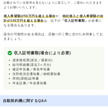
記載されている箇所を見えないように加工して、ご提出いただきます
ようお願いいたします。
借入希望額が50万円を超える場合
や、
他社借入と借入希望額の合
計が100万円を超える場合
は、以下の
「収入証明書類」
が必要に
なる場合もあります。
該当の可能性がある場合は、店舗へ行く際に念のため持参してお
きましょう。
収入証明書類(場合により必要)
源泉徴収票(直近／最新分)
給与明細書(直近2ヶ月分)
確定申告書／青色申告書
住民税決定通知書／納税通知書
所得(課税)証明書
年金証書／年金通知書
自動契約機に関するQ&A