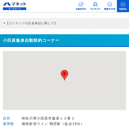
【コンテンツの広告表記に関して】
本コンテンツには、紹介している商品・商材の広告（リンク）を含む場合がありま
す。 これらの広告を経由して読者が企業ホームページを訪れ、成約が発生すると弊
社に対して企業から紹介報酬が支払われるという収益モデルです。 ただし、特定の
小田原飯泉自動契約コーナー
商品を根拠なくPRするものではなく、当編集部の調査／ユーザーへの口コミ収集な
どに基づき、公平性を担保した情報提供を行っています。
>提携企業一覧
住所
神奈川県小田原市飯泉１３番２
最寄駅
湘南新宿ライン 鴨宮駅（徒歩18分）