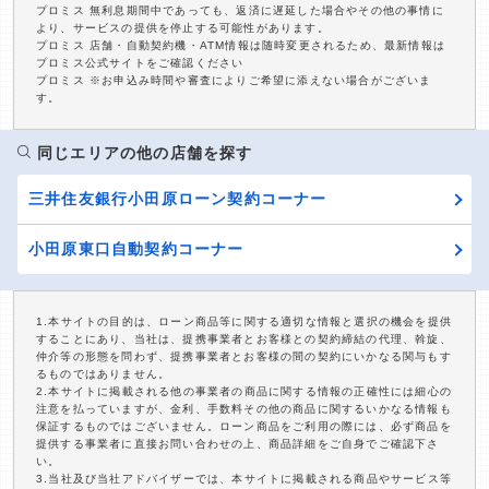
プロミス 無利息期間中であっても、返済に遅延した場合やその他の事情に
より、サービスの提供を停止する可能性があります。
プロミス 店舗・自動契約機・ATM情報は随時変更されるため、最新情報は
プロミス公式サイトをご確認ください
プロミス ※お申込み時間や審査によりご希望に添えない場合がございま
す。
同じエリアの他の店舗を探す
三井住友銀行小田原ローン契約コーナー
小田原東口自動契約コーナー
1.本サイトの目的は、ローン商品等に関する適切な情報と選択の機会を提供
することにあり、当社は、提携事業者とお客様との契約締結の代理、斡旋、
仲介等の形態を問わず、提携事業者とお客様の間の契約にいかなる関与もす
るものではありません。
2.本サイトに掲載される他の事業者の商品に関する情報の正確性には細心の
注意を払っていますが、金利、手数料その他の商品に関するいかなる情報も
保証するものではございません。ローン商品をご利用の際には、必ず商品を
提供する事業者に直接お問い合わせの上、商品詳細をご自身でご確認下さ
い。
3.当社及び当社アドバイザーでは、本サイトに掲載される商品やサービス等