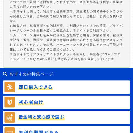
についてのご質問には回答致しかねますので、当該商品等を提供する事業者
に直接お問い合わせ下さい。
4.本サイトに関して、利用者と提携事業者、第三者との間で紛争やトラブル
が発生した場合、当事者間で解決を図るものとし、当社は一切責任を負いま
せん。
5.編集方針、免責事項・知的財産権、ご利用いただく上での注意、プライバ
シーポリシーの各規程を必ずご確認の上、本サイトをご利用下さい。
6.カードローンお申し込み時に保険証を提出する場合、保険者番号、被保険
者記号・番号、通院歴、臓器提供意思確認欄に記載がある場合はマスキング
してお送りください。その他、バーコードなど個人情報にアクセス可能な情
報についても隠したうえでご提出ください。
※当サイトではアフィリエイトプログラムを利用し、事業者(アコム／プロ
ミス／アイフルなど)から委託を受け広告収益を得て運営しております。
おすすめの特集ページ