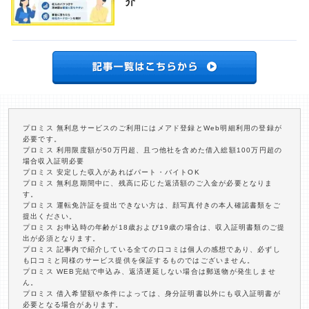
介
プロミス 無利息サービスのご利用にはメアド登録とWeb明細利用の登録が
必要です。
プロミス 利用限度額が50万円超、且つ他社を含めた借入総額100万円超の
場合収入証明必要
プロミス 安定した収入があればパート・バイトOK
プロミス 無利息期間中に、残高に応じた返済額のご入金が必要となりま
す。
プロミス 運転免許証を提出できない方は、顔写真付きの本人確認書類をご
提出ください。
プロミス お申込時の年齢が18歳および19歳の場合は、収入証明書類のご提
出が必須となります。
プロミス 記事内で紹介している全ての口コミは個人の感想であり、必ずし
も口コミと同様のサービス提供を保証するものではございません。
プロミス WEB完結で申込み、返済遅延しない場合は郵送物が発生しませ
ん。
プロミス 借入希望額や条件によっては、身分証明書以外にも収入証明書が
必要となる場合があります。