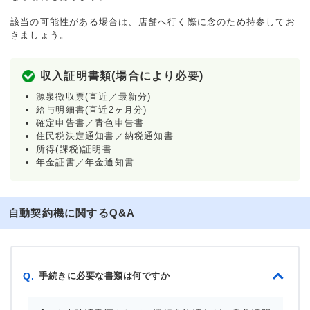
該当の可能性がある場合は、店舗へ行く際に念のため持参してお
きましょう。
収入証明書類(場合により必要)
源泉徴収票(直近／最新分)
給与明細書(直近2ヶ月分)
確定申告書／青色申告書
住民税決定通知書／納税通知書
所得(課税)証明書
年金証書／年金通知書
自動契約機に関するQ&A
手続きに必要な書類は何ですか
Q.