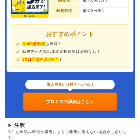
限度額
最大800万円
融資時間
最短3分※1
おすすめポイント
最短3分融資
も可能！
勤務先への電話連絡＆郵送物は原則なし！
30日間の利息が0円
！
借入可能か1秒でわかる!!
プロミスの詳細はこちら
注釈
▶
※1.お申込み時間や審査によりご希望に添えない場合がございま
す。