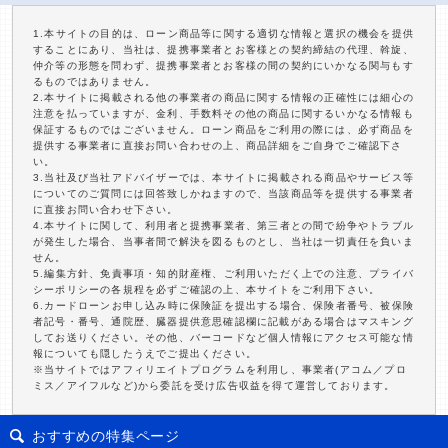
1.本サイトの目的は、ローン商品等に関する適切な情報と選択の機会を提供
することにあり、当社は、提携事業者とお客様との契約締結の代理、斡旋、
仲介等の形態を問わず、提携事業者とお客様の間の契約にいかなる関与もす
るものではありません。
2.本サイトに掲載される他の事業者の商品に関する情報の正確性には細心の
注意を払っていますが、金利、手数料その他の商品に関するいかなる情報も
保証するものではございません。ローン商品をご利用の際には、必ず商品を
提供する事業者に直接お問い合わせの上、商品詳細をご自身でご確認下さ
い。
3.当社及び当社アドバイザーでは、本サイトに掲載される商品やサービス等
についてのご質問には回答致しかねますので、当該商品等を提供する事業者
に直接お問い合わせ下さい。
4.本サイトに関して、利用者と提携事業者、第三者との間で紛争やトラブル
が発生した場合、当事者間で解決を図るものとし、当社は一切責任を負いま
せん。
5.編集方針、免責事項・知的財産権、ご利用いただく上での注意、プライバ
シーポリシーの各規程を必ずご確認の上、本サイトをご利用下さい。
6.カードローンお申し込み時に保険証を提出する場合、保険者番号、被保険
者記号・番号、通院歴、臓器提供意思確認欄に記載がある場合はマスキング
してお送りください。その他、バーコードなど個人情報にアクセス可能な情
報についても隠したうえでご提出ください。
※当サイトではアフィリエイトプログラムを利用し、事業者(アコム／プロ
ミス／アイフルなど)から委託を受け広告収益を得て運営しております。
おすすめの特集ページ