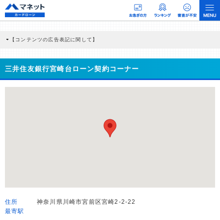
【コンテンツの広告表記に関して】
本コンテンツには、紹介している商品・商材の広告（リンク）を含む場合がありま
す。 これらの広告を経由して読者が企業ホームページを訪れ、成約が発生すると弊
社に対して企業から紹介報酬が支払われるという収益モデルです。 ただし、特定の
三井住友銀行宮崎台ローン契約コーナー
商品を根拠なくPRするものではなく、当編集部の調査／ユーザーへの口コミ収集な
どに基づき、公平性を担保した情報提供を行っています。
>提携企業一覧
住所
神奈川県川崎市宮前区宮崎2-2-22
最寄駅