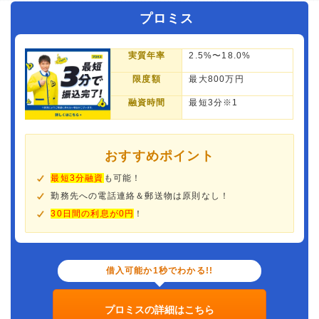
プロミス
実質年率
2.5%〜18.0%
限度額
最大800万円
融資時間
最短3分※1
おすすめポイント
最短3分融資
も可能！
勤務先への電話連絡＆郵送物は原則なし！
30日間の利息が0円
！
借入可能か1秒でわかる!!
プロミスの詳細はこちら