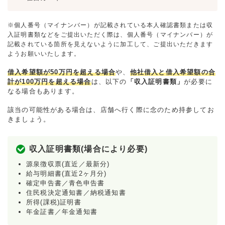
※個人番号（マイナンバー）が記載されている本人確認書類または収
入証明書類などをご提出いただく際は、個人番号（マイナンバー）が
記載されている箇所を見えないように加工して、ご提出いただきます
ようお願いいたします。
借入希望額が50万円を超える場合
や、
他社借入と借入希望額の合
計が100万円を超える場合
は、以下の
「収入証明書類」
が必要に
なる場合もあります。
該当の可能性がある場合は、店舗へ行く際に念のため持参してお
きましょう。
収入証明書類(場合により必要)
源泉徴収票(直近／最新分)
給与明細書(直近2ヶ月分)
確定申告書／青色申告書
住民税決定通知書／納税通知書
所得(課税)証明書
年金証書／年金通知書