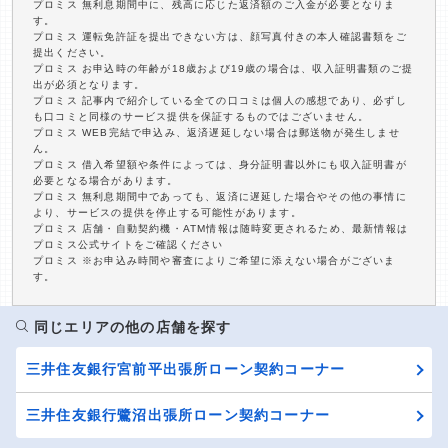
プロミス 無利息期間中に、残高に応じた返済額のご入金が必要となりま
す。
プロミス 運転免許証を提出できない方は、顔写真付きの本人確認書類をご
提出ください。
プロミス お申込時の年齢が18歳および19歳の場合は、収入証明書類のご提
出が必須となります。
プロミス 記事内で紹介している全ての口コミは個人の感想であり、必ずし
も口コミと同様のサービス提供を保証するものではございません。
プロミス WEB完結で申込み、返済遅延しない場合は郵送物が発生しませ
ん。
プロミス 借入希望額や条件によっては、身分証明書以外にも収入証明書が
必要となる場合があります。
プロミス 無利息期間中であっても、返済に遅延した場合やその他の事情に
より、サービスの提供を停止する可能性があります。
プロミス 店舗・自動契約機・ATM情報は随時変更されるため、最新情報は
プロミス公式サイトをご確認ください
プロミス ※お申込み時間や審査によりご希望に添えない場合がございま
す。
同じエリアの他の店舗を探す
三井住友銀行宮前平出張所ローン契約コーナー
三井住友銀行鷺沼出張所ローン契約コーナー