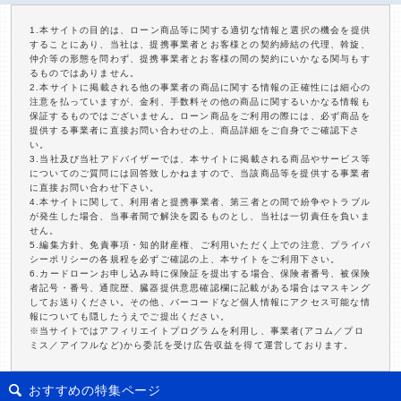
1.本サイトの目的は、ローン商品等に関する適切な情報と選択の機会を提供
することにあり、当社は、提携事業者とお客様との契約締結の代理、斡旋、
仲介等の形態を問わず、提携事業者とお客様の間の契約にいかなる関与もす
るものではありません。
2.本サイトに掲載される他の事業者の商品に関する情報の正確性には細心の
注意を払っていますが、金利、手数料その他の商品に関するいかなる情報も
保証するものではございません。ローン商品をご利用の際には、必ず商品を
提供する事業者に直接お問い合わせの上、商品詳細をご自身でご確認下さ
い。
3.当社及び当社アドバイザーでは、本サイトに掲載される商品やサービス等
についてのご質問には回答致しかねますので、当該商品等を提供する事業者
に直接お問い合わせ下さい。
4.本サイトに関して、利用者と提携事業者、第三者との間で紛争やトラブル
が発生した場合、当事者間で解決を図るものとし、当社は一切責任を負いま
せん。
5.編集方針、免責事項・知的財産権、ご利用いただく上での注意、プライバ
シーポリシーの各規程を必ずご確認の上、本サイトをご利用下さい。
6.カードローンお申し込み時に保険証を提出する場合、保険者番号、被保険
者記号・番号、通院歴、臓器提供意思確認欄に記載がある場合はマスキング
してお送りください。その他、バーコードなど個人情報にアクセス可能な情
報についても隠したうえでご提出ください。
※当サイトではアフィリエイトプログラムを利用し、事業者(アコム／プロ
ミス／アイフルなど)から委託を受け広告収益を得て運営しております。
おすすめの特集ページ