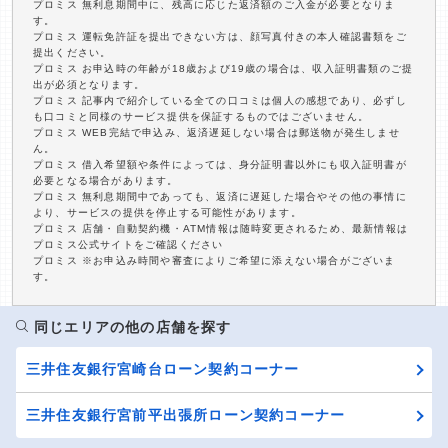
プロミス 無利息期間中に、残高に応じた返済額のご入金が必要となりま
す。
プロミス 運転免許証を提出できない方は、顔写真付きの本人確認書類をご
提出ください。
プロミス お申込時の年齢が18歳および19歳の場合は、収入証明書類のご提
出が必須となります。
プロミス 記事内で紹介している全ての口コミは個人の感想であり、必ずし
も口コミと同様のサービス提供を保証するものではございません。
プロミス WEB完結で申込み、返済遅延しない場合は郵送物が発生しませ
ん。
プロミス 借入希望額や条件によっては、身分証明書以外にも収入証明書が
必要となる場合があります。
プロミス 無利息期間中であっても、返済に遅延した場合やその他の事情に
より、サービスの提供を停止する可能性があります。
プロミス 店舗・自動契約機・ATM情報は随時変更されるため、最新情報は
プロミス公式サイトをご確認ください
プロミス ※お申込み時間や審査によりご希望に添えない場合がございま
す。
同じエリアの他の店舗を探す
三井住友銀行宮崎台ローン契約コーナー
三井住友銀行宮前平出張所ローン契約コーナー