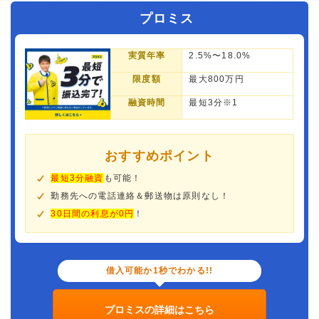
プロミス
実質年率
2.5%〜18.0%
限度額
最大800万円
融資時間
最短3分※1
おすすめポイント
最短3分融資
も可能！
勤務先への電話連絡＆郵送物は原則なし！
30日間の利息が0円
！
借入可能か1秒でわかる!!
プロミスの詳細はこちら