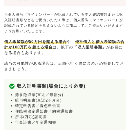
※個人番号（マイナンバー）が記載されている本人確認書類または収
入証明書類などをご提出いただく際は、個人番号（マイナンバー）が
記載されている箇所を見えないように加工して、ご提出いただきます
ようお願いいたします。
借入希望額が50万円を超える場合
や、
他社借入と借入希望額の合
計が100万円を超える場合
は、以下の
「収入証明書類」
が必要に
なる場合もあります。
該当の可能性がある場合は、店舗へ行く際に念のため持参してお
きましょう。
収入証明書類(場合により必要)
源泉徴収票(直近／最新分)
給与明細書(直近2ヶ月分)
確定申告書／青色申告書
住民税決定通知書／納税通知書
所得(課税)証明書
年金証書／年金通知書