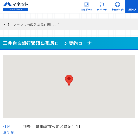
【コンテンツの広告表記に関して】
本コンテンツには、紹介している商品・商材の広告（リンク）を含む場合がありま
す。 これらの広告を経由して読者が企業ホームページを訪れ、成約が発生すると弊
社に対して企業から紹介報酬が支払われるという収益モデルです。 ただし、特定の
三井住友銀行鷺沼出張所ローン契約コーナー
商品を根拠なくPRするものではなく、当編集部の調査／ユーザーへの口コミ収集な
どに基づき、公平性を担保した情報提供を行っています。
>提携企業一覧
住所
神奈川県川崎市宮前区鷺沼1-11-5
最寄駅