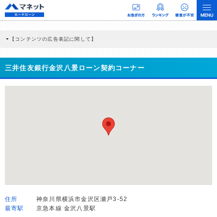
【コンテンツの広告表記に関して】
本コンテンツには、紹介している商品・商材の広告（リンク）を含む場合がありま
す。 これらの広告を経由して読者が企業ホームページを訪れ、成約が発生すると弊
社に対して企業から紹介報酬が支払われるという収益モデルです。 ただし、特定の
三井住友銀行金沢八景ローン契約コーナー
商品を根拠なくPRするものではなく、当編集部の調査／ユーザーへの口コミ収集な
どに基づき、公平性を担保した情報提供を行っています。
>提携企業一覧
住所
神奈川県横浜市金沢区瀬戸3-52
最寄駅
京急本線 金沢八景駅