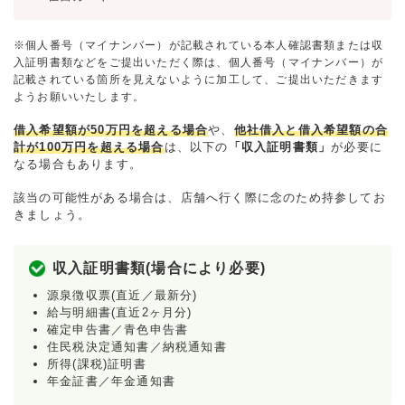
※個人番号（マイナンバー）が記載されている本人確認書類または収
入証明書類などをご提出いただく際は、個人番号（マイナンバー）が
記載されている箇所を見えないように加工して、ご提出いただきます
ようお願いいたします。
借入希望額が50万円を超える場合
や、
他社借入と借入希望額の合
計が100万円を超える場合
は、以下の
「収入証明書類」
が必要に
なる場合もあります。
該当の可能性がある場合は、店舗へ行く際に念のため持参してお
きましょう。
収入証明書類(場合により必要)
源泉徴収票(直近／最新分)
給与明細書(直近2ヶ月分)
確定申告書／青色申告書
住民税決定通知書／納税通知書
所得(課税)証明書
年金証書／年金通知書