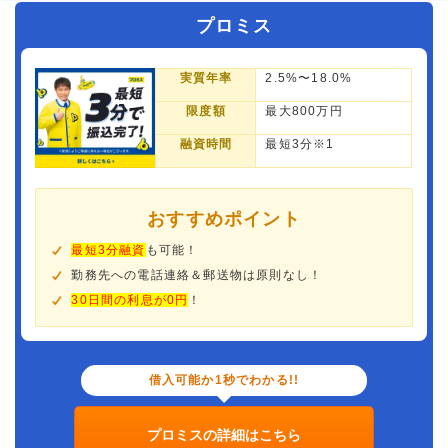
プロミス
実質年率
2.5%〜18.0%
限度額
最大800万円
融資時間
最短3分※1
おすすめポイント
最短3分融資
も可能！
勤務先への電話連絡＆郵送物は原則なし！
30日間の利息が0円
！
借入可能か1秒でわかる!!
プロミスの詳細はこちら