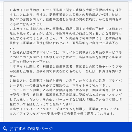
1.本サイトの目的は、ローン商品等に関する適切な情報と選択の機会を提供
することにあり、当社は、提携事業者とお客様との契約締結の代理、斡旋、
仲介等の形態を問わず、提携事業者とお客様の間の契約にいかなる関与もす
るものではありません。
2.本サイトに掲載される他の事業者の商品に関する情報の正確性には細心の
注意を払っていますが、金利、手数料その他の商品に関するいかなる情報も
保証するものではございません。ローン商品をご利用の際には、必ず商品を
提供する事業者に直接お問い合わせの上、商品詳細をご自身でご確認下さ
い。
3.当社及び当社アドバイザーでは、本サイトに掲載される商品やサービス等
についてのご質問には回答致しかねますので、当該商品等を提供する事業者
に直接お問い合わせ下さい。
4.本サイトに関して、利用者と提携事業者、第三者との間で紛争やトラブル
が発生した場合、当事者間で解決を図るものとし、当社は一切責任を負いま
せん。
5.編集方針、免責事項・知的財産権、ご利用いただく上での注意、プライバ
シーポリシーの各規程を必ずご確認の上、本サイトをご利用下さい。
6.カードローンお申し込み時に保険証を提出する場合、保険者番号、被保険
者記号・番号、通院歴、臓器提供意思確認欄に記載がある場合はマスキング
してお送りください。その他、バーコードなど個人情報にアクセス可能な情
報についても隠したうえでご提出ください。
※当サイトではアフィリエイトプログラムを利用し、事業者(アコム／プロ
ミス／アイフルなど)から委託を受け広告収益を得て運営しております。
おすすめの特集ページ