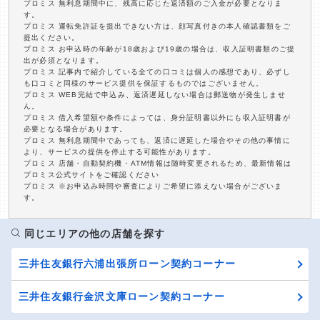
プロミス 無利息期間中に、残高に応じた返済額のご入金が必要となりま
す。
プロミス 運転免許証を提出できない方は、顔写真付きの本人確認書類をご
提出ください。
プロミス お申込時の年齢が18歳および19歳の場合は、収入証明書類のご提
出が必須となります。
プロミス 記事内で紹介している全ての口コミは個人の感想であり、必ずし
も口コミと同様のサービス提供を保証するものではございません。
プロミス WEB完結で申込み、返済遅延しない場合は郵送物が発生しませ
ん。
プロミス 借入希望額や条件によっては、身分証明書以外にも収入証明書が
必要となる場合があります。
プロミス 無利息期間中であっても、返済に遅延した場合やその他の事情に
より、サービスの提供を停止する可能性があります。
プロミス 店舗・自動契約機・ATM情報は随時変更されるため、最新情報は
プロミス公式サイトをご確認ください
プロミス ※お申込み時間や審査によりご希望に添えない場合がございま
す。
同じエリアの他の店舗を探す
三井住友銀行六浦出張所ローン契約コーナー
三井住友銀行金沢文庫ローン契約コーナー