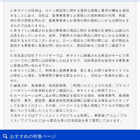
1.本サイトの目的は、ローン商品等に関する適切な情報と選択の機会を提供
することにあり、当社は、提携事業者とお客様との契約締結の代理、斡旋、
仲介等の形態を問わず、提携事業者とお客様の間の契約にいかなる関与もす
るものではありません。
2.本サイトに掲載される他の事業者の商品に関する情報の正確性には細心の
注意を払っていますが、金利、手数料その他の商品に関するいかなる情報も
保証するものではございません。ローン商品をご利用の際には、必ず商品を
提供する事業者に直接お問い合わせの上、商品詳細をご自身でご確認下さ
い。
3.当社及び当社アドバイザーでは、本サイトに掲載される商品やサービス等
についてのご質問には回答致しかねますので、当該商品等を提供する事業者
に直接お問い合わせ下さい。
4.本サイトに関して、利用者と提携事業者、第三者との間で紛争やトラブル
が発生した場合、当事者間で解決を図るものとし、当社は一切責任を負いま
せん。
5.編集方針、免責事項・知的財産権、ご利用いただく上での注意、プライバ
シーポリシーの各規程を必ずご確認の上、本サイトをご利用下さい。
6.カードローンお申し込み時に保険証を提出する場合、保険者番号、被保険
者記号・番号、通院歴、臓器提供意思確認欄に記載がある場合はマスキング
してお送りください。その他、バーコードなど個人情報にアクセス可能な情
報についても隠したうえでご提出ください。
※当サイトではアフィリエイトプログラムを利用し、事業者(アコム／プロ
ミス／アイフルなど)から委託を受け広告収益を得て運営しております。
おすすめの特集ページ