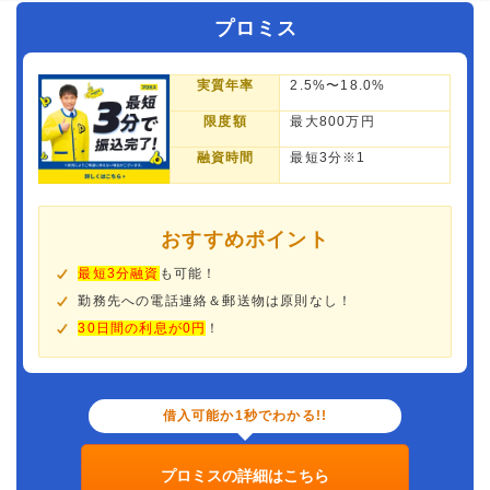
プロミス
実質年率
2.5%〜18.0%
限度額
最大800万円
融資時間
最短3分※1
おすすめポイント
最短3分融資
も可能！
勤務先への電話連絡＆郵送物は原則なし！
30日間の利息が0円
！
借入可能か1秒でわかる!!
プロミスの詳細はこちら