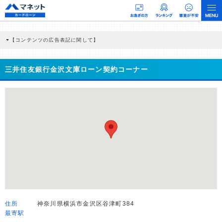
【コンテンツの広告表記に関して】
本コンテンツには、紹介している商品・商材の広告（リンク）を含む場合がありま
す。 これらの広告を経由して読者が企業ホームページを訪れ、成約が発生すると弊
社に対して企業から紹介報酬が支払われるという収益モデルです。 ただし、特定の
三井住友銀行金沢文庫ローン契約コーナー
商品を根拠なくPRするものではなく、当編集部の調査／ユーザーへの口コミ収集な
どに基づき、公平性を担保した情報提供を行っています。
>提携企業一覧
住所
神奈川県横浜市金沢区谷津町384
最寄駅