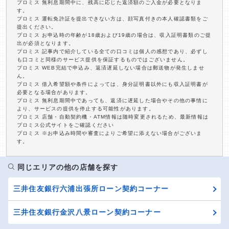
プロミス 無利息期間中に、残高に応じた返済額のご入金が必要となりま
す。
プロミス 運転免許証を提出できない方は、顔写真付きの本人確認書類をご
提出ください。
プロミス お申込時の年齢が18歳および19歳の場合は、収入証明書類のご提
出が必須となります。
プロミス 記事内で紹介している全ての口コミは個人の感想であり、必ずし
も口コミと同様のサービス提供を保証するものではございません。
プロミス WEB完結で申込み、返済遅延しない場合は郵送物が発生しませ
ん。
プロミス 借入希望額や条件によっては、身分証明書以外にも収入証明書が
必要となる場合があります。
プロミス 無利息期間中であっても、返済に遅延した場合やその他の事情に
より、サービスの提供を停止する可能性があります。
プロミス 店舗・自動契約機・ATM情報は随時変更されるため、最新情報は
プロミス公式サイトをご確認ください
プロミス ※お申込み時間や審査によりご希望に添えない場合がございま
す。
同じエリアの他の店舗を探す
三井住友銀行六浦出張所ローン契約コーナー
三井住友銀行金沢八景ローン契約コーナー