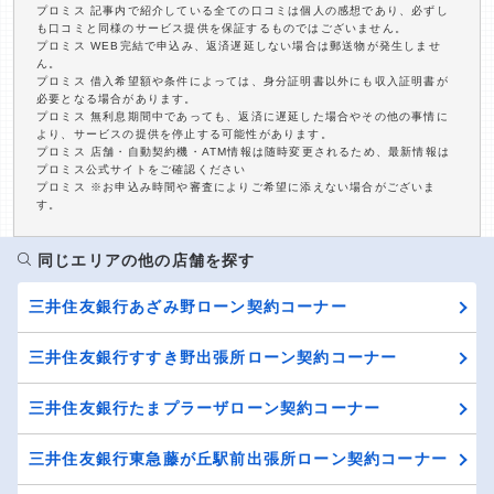
プロミス 記事内で紹介している全ての口コミは個人の感想であり、必ずし
も口コミと同様のサービス提供を保証するものではございません。
プロミス WEB完結で申込み、返済遅延しない場合は郵送物が発生しませ
ん。
プロミス 借入希望額や条件によっては、身分証明書以外にも収入証明書が
必要となる場合があります。
プロミス 無利息期間中であっても、返済に遅延した場合やその他の事情に
より、サービスの提供を停止する可能性があります。
プロミス 店舗・自動契約機・ATM情報は随時変更されるため、最新情報は
プロミス公式サイトをご確認ください
プロミス ※お申込み時間や審査によりご希望に添えない場合がございま
す。
同じエリアの他の店舗を探す
三井住友銀行あざみ野ローン契約コーナー
三井住友銀行すすき野出張所ローン契約コーナー
三井住友銀行たまプラーザローン契約コーナー
三井住友銀行東急藤が丘駅前出張所ローン契約コーナー