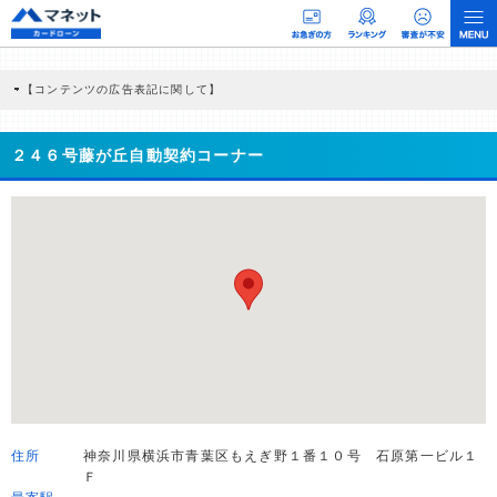
【コンテンツの広告表記に関して】
本コンテンツには、紹介している商品・商材の広告（リンク）を含む場合がありま
す。 これらの広告を経由して読者が企業ホームページを訪れ、成約が発生すると弊
社に対して企業から紹介報酬が支払われるという収益モデルです。 ただし、特定の
２４６号藤が丘自動契約コーナー
商品を根拠なくPRするものではなく、当編集部の調査／ユーザーへの口コミ収集な
どに基づき、公平性を担保した情報提供を行っています。
>提携企業一覧
住所
神奈川県横浜市青葉区もえぎ野１番１０号 石原第一ビル１
Ｆ