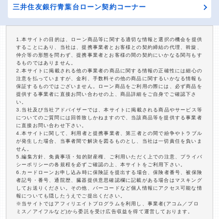
三井住友銀行青葉台ローン契約コーナー
1.本サイトの目的は、ローン商品等に関する適切な情報と選択の機会を提供
することにあり、当社は、提携事業者とお客様との契約締結の代理、斡旋、
仲介等の形態を問わず、提携事業者とお客様の間の契約にいかなる関与もす
るものではありません。
2.本サイトに掲載される他の事業者の商品に関する情報の正確性には細心の
注意を払っていますが、金利、手数料その他の商品に関するいかなる情報も
保証するものではございません。ローン商品をご利用の際には、必ず商品を
提供する事業者に直接お問い合わせの上、商品詳細をご自身でご確認下さ
い。
3.当社及び当社アドバイザーでは、本サイトに掲載される商品やサービス等
についてのご質問には回答致しかねますので、当該商品等を提供する事業者
に直接お問い合わせ下さい。
4.本サイトに関して、利用者と提携事業者、第三者との間で紛争やトラブル
が発生した場合、当事者間で解決を図るものとし、当社は一切責任を負いま
せん。
5.編集方針、免責事項・知的財産権、ご利用いただく上での注意、プライバ
シーポリシーの各規程を必ずご確認の上、本サイトをご利用下さい。
6.カードローンお申し込み時に保険証を提出する場合、保険者番号、被保険
者記号・番号、通院歴、臓器提供意思確認欄に記載がある場合はマスキング
してお送りください。その他、バーコードなど個人情報にアクセス可能な情
報についても隠したうえでご提出ください。
※当サイトではアフィリエイトプログラムを利用し、事業者(アコム／プロ
ミス／アイフルなど)から委託を受け広告収益を得て運営しております。