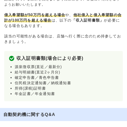
ようお願いいたします。
借入希望額が50万円を超える場合
や、
他社借入と借入希望額の合
計が100万円を超える場合
は、以下の
「収入証明書類」
が必要に
なる場合もあります。
該当の可能性がある場合は、店舗へ行く際に念のため持参してお
きましょう。
収入証明書類(場合により必要)
源泉徴収票(直近／最新分)
給与明細書(直近2ヶ月分)
確定申告書／青色申告書
住民税決定通知書／納税通知書
所得(課税)証明書
年金証書／年金通知書
自動契約機に関するQ&A