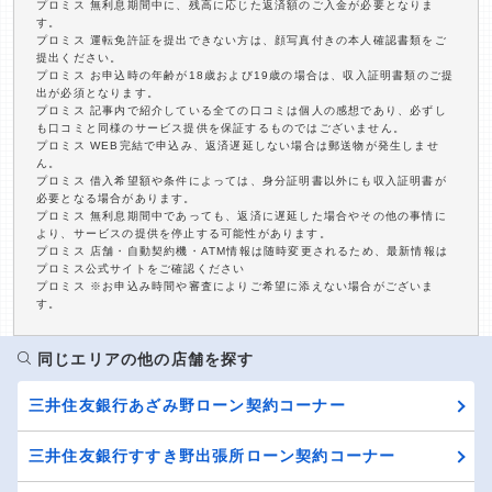
プロミス 無利息期間中に、残高に応じた返済額のご入金が必要となりま
す。
プロミス 運転免許証を提出できない方は、顔写真付きの本人確認書類をご
提出ください。
プロミス お申込時の年齢が18歳および19歳の場合は、収入証明書類のご提
出が必須となります。
プロミス 記事内で紹介している全ての口コミは個人の感想であり、必ずし
も口コミと同様のサービス提供を保証するものではございません。
プロミス WEB完結で申込み、返済遅延しない場合は郵送物が発生しませ
ん。
プロミス 借入希望額や条件によっては、身分証明書以外にも収入証明書が
必要となる場合があります。
プロミス 無利息期間中であっても、返済に遅延した場合やその他の事情に
より、サービスの提供を停止する可能性があります。
プロミス 店舗・自動契約機・ATM情報は随時変更されるため、最新情報は
プロミス公式サイトをご確認ください
プロミス ※お申込み時間や審査によりご希望に添えない場合がございま
す。
同じエリアの他の店舗を探す
三井住友銀行あざみ野ローン契約コーナー
三井住友銀行すすき野出張所ローン契約コーナー