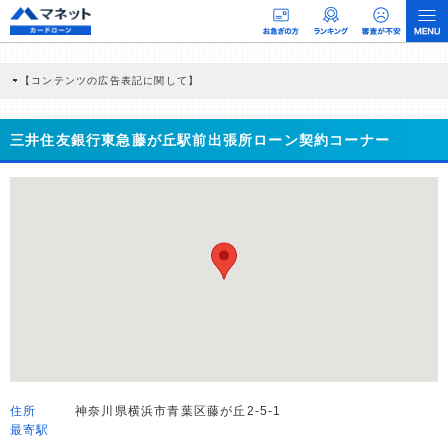
【コンテンツの広告表記に関して】
本コンテンツには、紹介している商品・商材の広告（リンク）を含む場合がありま
す。 これらの広告を経由して読者が企業ホームページを訪れ、成約が発生すると弊
社に対して企業から紹介報酬が支払われるという収益モデルです。 ただし、特定の
三井住友銀行東急藤が丘駅前出張所ローン契約コーナー
商品を根拠なくPRするものではなく、当編集部の調査／ユーザーへの口コミ収集な
どに基づき、公平性を担保した情報提供を行っています。
>提携企業一覧
住所
神奈川県横浜市青葉区藤が丘2-5-1
最寄駅