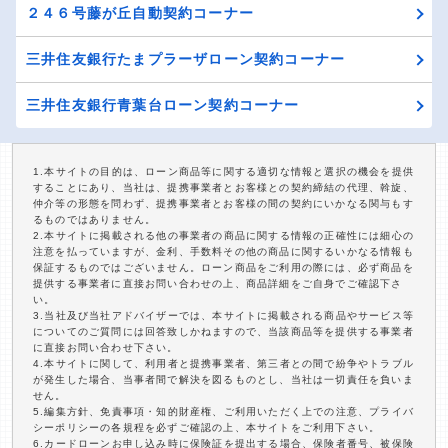
２４６号藤が丘自動契約コーナー
三井住友銀行たまプラーザローン契約コーナー
三井住友銀行青葉台ローン契約コーナー
1.本サイトの目的は、ローン商品等に関する適切な情報と選択の機会を提供
することにあり、当社は、提携事業者とお客様との契約締結の代理、斡旋、
仲介等の形態を問わず、提携事業者とお客様の間の契約にいかなる関与もす
るものではありません。
2.本サイトに掲載される他の事業者の商品に関する情報の正確性には細心の
注意を払っていますが、金利、手数料その他の商品に関するいかなる情報も
保証するものではございません。ローン商品をご利用の際には、必ず商品を
提供する事業者に直接お問い合わせの上、商品詳細をご自身でご確認下さ
い。
3.当社及び当社アドバイザーでは、本サイトに掲載される商品やサービス等
についてのご質問には回答致しかねますので、当該商品等を提供する事業者
に直接お問い合わせ下さい。
4.本サイトに関して、利用者と提携事業者、第三者との間で紛争やトラブル
が発生した場合、当事者間で解決を図るものとし、当社は一切責任を負いま
せん。
5.編集方針、免責事項・知的財産権、ご利用いただく上での注意、プライバ
シーポリシーの各規程を必ずご確認の上、本サイトをご利用下さい。
6.カードローンお申し込み時に保険証を提出する場合、保険者番号、被保険