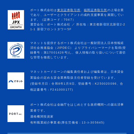
マネットカードローンの編集責任者および編集者は、日本貸金
業協会の定める貸金業務取扱主任者登録を受けています。
(登録年月日：令和8年1月9日、登録番号：K250020096、合
格証書番号：F241000177)
ポート株式会社は金融庁をはじめとする政府機関への届出済事
業者です。
適格機関投資家
有料職業紹介事業者(厚生労働省：13-ﾕ-305645)