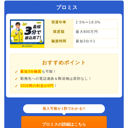
プロミス
実質年率
2.5%〜18.0%
限度額
最大800万円
融資時間
最短3分※1
おすすめポイント
最短3分融資
も可能！
勤務先への電話連絡＆郵送物は原則なし！
30日間の利息が0円
！
借入可能か1秒でわかる!!
プロミスの詳細はこちら