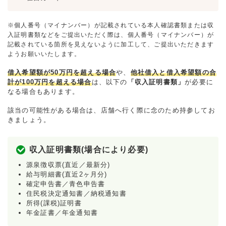
※個人番号（マイナンバー）が記載されている本人確認書類または収
入証明書類などをご提出いただく際は、個人番号（マイナンバー）が
記載されている箇所を見えないように加工して、ご提出いただきます
ようお願いいたします。
借入希望額が50万円を超える場合
や、
他社借入と借入希望額の合
計が100万円を超える場合
は、以下の
「収入証明書類」
が必要に
なる場合もあります。
該当の可能性がある場合は、店舗へ行く際に念のため持参してお
きましょう。
収入証明書類(場合により必要)
源泉徴収票(直近／最新分)
給与明細書(直近2ヶ月分)
確定申告書／青色申告書
住民税決定通知書／納税通知書
所得(課税)証明書
年金証書／年金通知書