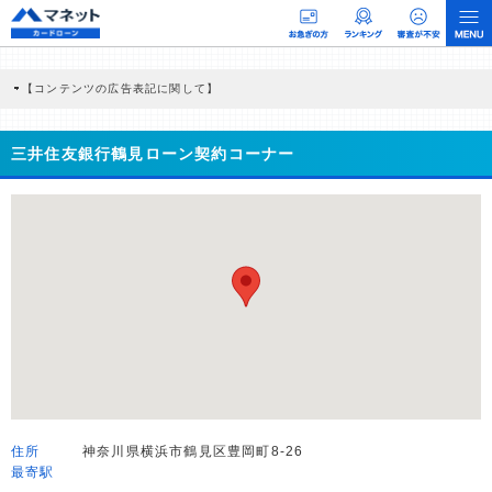
【コンテンツの広告表記に関して】
本コンテンツには、紹介している商品・商材の広告（リンク）を含む場合がありま
す。 これらの広告を経由して読者が企業ホームページを訪れ、成約が発生すると弊
社に対して企業から紹介報酬が支払われるという収益モデルです。 ただし、特定の
三井住友銀行鶴見ローン契約コーナー
商品を根拠なくPRするものではなく、当編集部の調査／ユーザーへの口コミ収集な
どに基づき、公平性を担保した情報提供を行っています。
>提携企業一覧
住所
神奈川県横浜市鶴見区豊岡町8-26
最寄駅