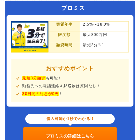
プロミス
実質年率
2.5%〜18.0%
限度額
最大800万円
融資時間
最短3分※1
おすすめポイント
最短3分融資
も可能！
勤務先への電話連絡＆郵送物は原則なし！
30日間の利息が0円
！
借入可能か1秒でわかる!!
プロミスの詳細はこちら