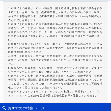
1.本サイトの目的は、ローン商品等に関する適切な情報と選択の機会を提供
することにあり、当社は、提携事業者とお客様との契約締結の代理、斡旋、
仲介等の形態を問わず、提携事業者とお客様の間の契約にいかなる関与もす
るものではありません。
2.本サイトに掲載される他の事業者の商品に関する情報の正確性には細心の
注意を払っていますが、金利、手数料その他の商品に関するいかなる情報も
保証するものではございません。ローン商品をご利用の際には、必ず商品を
提供する事業者に直接お問い合わせの上、商品詳細をご自身でご確認下さ
い。
3.当社及び当社アドバイザーでは、本サイトに掲載される商品やサービス等
についてのご質問には回答致しかねますので、当該商品等を提供する事業者
に直接お問い合わせ下さい。
4.本サイトに関して、利用者と提携事業者、第三者との間で紛争やトラブル
が発生した場合、当事者間で解決を図るものとし、当社は一切責任を負いま
せん。
5.編集方針、免責事項・知的財産権、ご利用いただく上での注意、プライバ
シーポリシーの各規程を必ずご確認の上、本サイトをご利用下さい。
6.カードローンお申し込み時に保険証を提出する場合、保険者番号、被保険
者記号・番号、通院歴、臓器提供意思確認欄に記載がある場合はマスキング
してお送りください。その他、バーコードなど個人情報にアクセス可能な情
報についても隠したうえでご提出ください。
※当サイトではアフィリエイトプログラムを利用し、事業者(アコム／プロ
ミス／アイフルなど)から委託を受け広告収益を得て運営しております。
おすすめの特集ページ