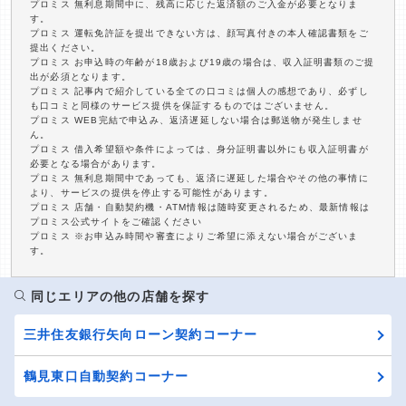
プロミス 無利息期間中に、残高に応じた返済額のご入金が必要となりま
す。
プロミス 運転免許証を提出できない方は、顔写真付きの本人確認書類をご
提出ください。
プロミス お申込時の年齢が18歳および19歳の場合は、収入証明書類のご提
出が必須となります。
プロミス 記事内で紹介している全ての口コミは個人の感想であり、必ずし
も口コミと同様のサービス提供を保証するものではございません。
プロミス WEB完結で申込み、返済遅延しない場合は郵送物が発生しませ
ん。
プロミス 借入希望額や条件によっては、身分証明書以外にも収入証明書が
必要となる場合があります。
プロミス 無利息期間中であっても、返済に遅延した場合やその他の事情に
より、サービスの提供を停止する可能性があります。
プロミス 店舗・自動契約機・ATM情報は随時変更されるため、最新情報は
プロミス公式サイトをご確認ください
プロミス ※お申込み時間や審査によりご希望に添えない場合がございま
す。
同じエリアの他の店舗を探す
三井住友銀行矢向ローン契約コーナー
鶴見東口自動契約コーナー