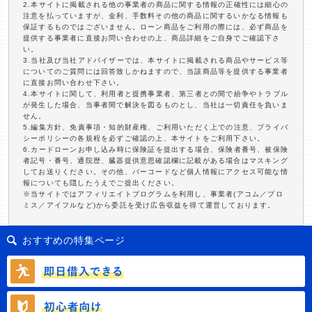
2.本サイトに掲載される他の事業者の商品に関する情報の正確性には細心の
注意を払っていますが、金利、手数料その他の商品に関するいかなる情報も
保証するものではございません。ローン商品をご利用の際には、必ず商品を
提供する事業者に直接お問い合わせの上、商品詳細をご自身でご確認下さ
い。
3.当社及び当社アドバイザーでは、本サイトに掲載される商品やサービス等
についてのご質問には回答致しかねますので、当該商品等を提供する事業者
に直接お問い合わせ下さい。
4.本サイトに関して、利用者と提携事業者、第三者との間で紛争やトラブル
が発生した場合、当事者間で解決を図るものとし、当社は一切責任を負いま
せん。
5.編集方針、免責事項・知的財産権、ご利用いただく上での注意、プライバ
シーポリシーの各規程を必ずご確認の上、本サイトをご利用下さい。
6.カードローンお申し込み時に保険証を提出する場合、保険者番号、被保険
者記号・番号、通院歴、臓器提供意思確認欄に記載がある場合はマスキング
してお送りください。その他、バーコードなど個人情報にアクセス可能な情
報についても隠したうえでご提出ください。
※当サイトではアフィリエイトプログラムを利用し、事業者(アコム／プロ
ミス／アイフルなど)から委託を受け広告収益を得て運営しております。
おすすめの特集ページ