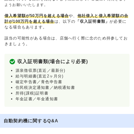
ようお願いいたします。
借入希望額が50万円を超える場合
や、
他社借入と借入希望額の合
計が100万円を超える場合
は、以下の
「収入証明書類」
が必要に
なる場合もあります。
該当の可能性がある場合は、店舗へ行く際に念のため持参してお
きましょう。
収入証明書類(場合により必要)
源泉徴収票(直近／最新分)
給与明細書(直近2ヶ月分)
確定申告書／青色申告書
住民税決定通知書／納税通知書
所得(課税)証明書
年金証書／年金通知書
自動契約機に関するQ&A