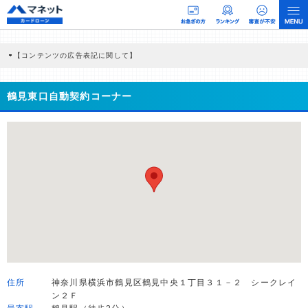
【コンテンツの広告表記に関して】
本コンテンツには、紹介している商品・商材の広告（リンク）を含む場合がありま
す。 これらの広告を経由して読者が企業ホームページを訪れ、成約が発生すると弊
社に対して企業から紹介報酬が支払われるという収益モデルです。 ただし、特定の
鶴見東口自動契約コーナー
商品を根拠なくPRするものではなく、当編集部の調査／ユーザーへの口コミ収集な
どに基づき、公平性を担保した情報提供を行っています。
>提携企業一覧
住所
神奈川県横浜市鶴見区鶴見中央１丁目３１－２ シークレイ
ン２Ｆ