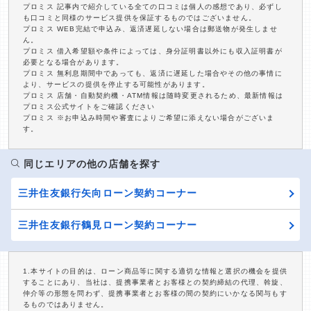
プロミス 記事内で紹介している全ての口コミは個人の感想であり、必ずし
も口コミと同様のサービス提供を保証するものではございません。
プロミス WEB完結で申込み、返済遅延しない場合は郵送物が発生しませ
ん。
プロミス 借入希望額や条件によっては、身分証明書以外にも収入証明書が
必要となる場合があります。
プロミス 無利息期間中であっても、返済に遅延した場合やその他の事情に
より、サービスの提供を停止する可能性があります。
プロミス 店舗・自動契約機・ATM情報は随時変更されるため、最新情報は
プロミス公式サイトをご確認ください
プロミス ※お申込み時間や審査によりご希望に添えない場合がございま
す。
同じエリアの他の店舗を探す
三井住友銀行矢向ローン契約コーナー
三井住友銀行鶴見ローン契約コーナー
1.本サイトの目的は、ローン商品等に関する適切な情報と選択の機会を提供
することにあり、当社は、提携事業者とお客様との契約締結の代理、斡旋、
仲介等の形態を問わず、提携事業者とお客様の間の契約にいかなる関与もす
るものではありません。