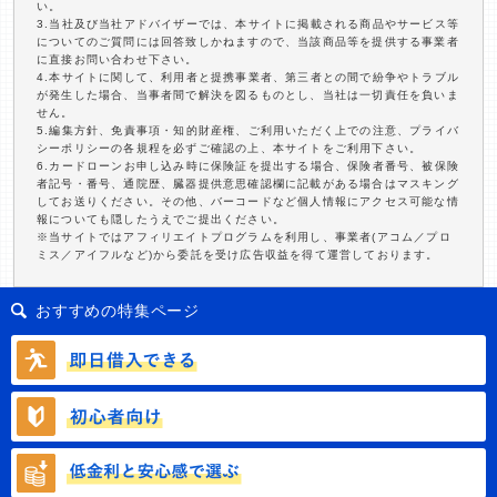
い。
3.当社及び当社アドバイザーでは、本サイトに掲載される商品やサービス等
についてのご質問には回答致しかねますので、当該商品等を提供する事業者
に直接お問い合わせ下さい。
4.本サイトに関して、利用者と提携事業者、第三者との間で紛争やトラブル
が発生した場合、当事者間で解決を図るものとし、当社は一切責任を負いま
せん。
5.編集方針、免責事項・知的財産権、ご利用いただく上での注意、プライバ
シーポリシーの各規程を必ずご確認の上、本サイトをご利用下さい。
6.カードローンお申し込み時に保険証を提出する場合、保険者番号、被保険
者記号・番号、通院歴、臓器提供意思確認欄に記載がある場合はマスキング
してお送りください。その他、バーコードなど個人情報にアクセス可能な情
報についても隠したうえでご提出ください。
※当サイトではアフィリエイトプログラムを利用し、事業者(アコム／プロ
ミス／アイフルなど)から委託を受け広告収益を得て運営しております。
おすすめの特集ページ