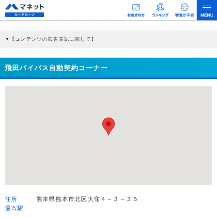
【コンテンツの広告表記に関して】
本コンテンツには、紹介している商品・商材の広告（リンク）を含む場合がありま
す。 これらの広告を経由して読者が企業ホームページを訪れ、成約が発生すると弊
社に対して企業から紹介報酬が支払われるという収益モデルです。 ただし、特定の
飛田バイパス自動契約コーナー
商品を根拠なくPRするものではなく、当編集部の調査／ユーザーへの口コミ収集な
どに基づき、公平性を担保した情報提供を行っています。
>提携企業一覧
住所
熊本県熊本市北区大窪４－３－３５
最寄駅