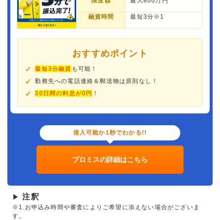
限度額
最大800万円
融資時間
最短3分※1
おすすめポイント
最短3分融資
も可能！
勤務先への電話連絡＆郵送物は原則なし！
30日間の利息が0円
！
借入可能か1秒でわかる!!
プロミスの詳細はこちら
注釈
▶
※1.お申込み時間や審査によりご希望に添えない場合がございま
す。