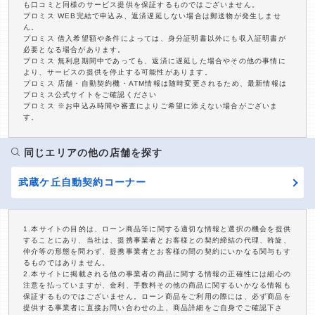
も口コミと同様のサービス提供を保証するものではございません。
プロミス WEB完結で申込み、返済遅延しない場合は郵送物が発生しませ
ん。
プロミス 借入希望額や条件によっては、身分証明書以外にも収入証明書が
必要となる場合があります。
プロミス 無利息期間中であっても、返済に遅延した場合やその他の事情に
より、サービスの提供を停止する可能性があります。
プロミス 店舗・自動契約機・ATM情報は随時変更されるため、最新情報は
プロミス公式サイトをご確認ください
プロミス ※お申込み時間や審査によりご希望に添えない場合がございま
す。
同じエリアの他の店舗を探す
武蔵ケ丘自動契約コーナー
1.本サイトの目的は、ローン商品等に関する適切な情報と選択の機会を提供
することにあり、当社は、提携事業者とお客様との契約締結の代理、斡旋、
仲介等の形態を問わず、提携事業者とお客様の間の契約にいかなる関与もす
るものではありません。
2.本サイトに掲載される他の事業者の商品に関する情報の正確性には細心の
注意を払っていますが、金利、手数料その他の商品に関するいかなる情報も
保証するものではございません。ローン商品をご利用の際には、必ず商品を
提供する事業者に直接お問い合わせの上、商品詳細をご自身でご確認下さ