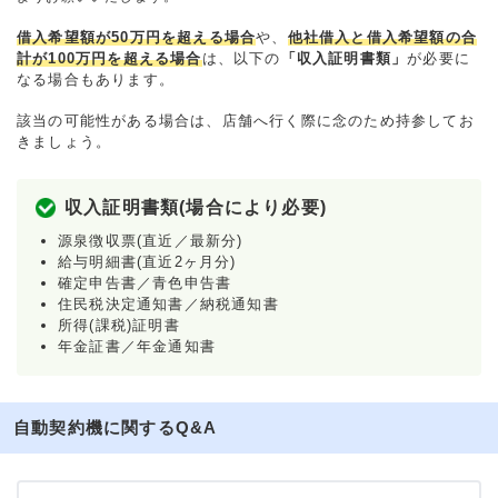
借入希望額が50万円を超える場合
や、
他社借入と借入希望額の合
計が100万円を超える場合
は、以下の
「収入証明書類」
が必要に
なる場合もあります。
該当の可能性がある場合は、店舗へ行く際に念のため持参してお
きましょう。
収入証明書類(場合により必要)
源泉徴収票(直近／最新分)
給与明細書(直近2ヶ月分)
確定申告書／青色申告書
住民税決定通知書／納税通知書
所得(課税)証明書
年金証書／年金通知書
自動契約機に関するQ&A