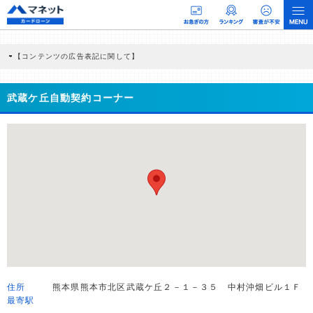
【コンテンツの広告表記に関して】
本コンテンツには、紹介している商品・商材の広告（リンク）を含む場合がありま
す。 これらの広告を経由して読者が企業ホームページを訪れ、成約が発生すると弊
社に対して企業から紹介報酬が支払われるという収益モデルです。 ただし、特定の
武蔵ケ丘自動契約コーナー
商品を根拠なくPRするものではなく、当編集部の調査／ユーザーへの口コミ収集な
どに基づき、公平性を担保した情報提供を行っています。
>提携企業一覧
住所
熊本県熊本市北区武蔵ケ丘２－１－３５ 中村沖畑ビル１Ｆ
最寄駅