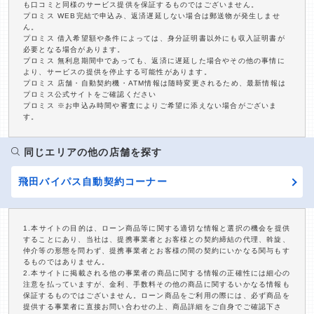
も口コミと同様のサービス提供を保証するものではございません。
プロミス WEB完結で申込み、返済遅延しない場合は郵送物が発生しませ
ん。
プロミス 借入希望額や条件によっては、身分証明書以外にも収入証明書が
必要となる場合があります。
プロミス 無利息期間中であっても、返済に遅延した場合やその他の事情に
より、サービスの提供を停止する可能性があります。
プロミス 店舗・自動契約機・ATM情報は随時変更されるため、最新情報は
プロミス公式サイトをご確認ください
プロミス ※お申込み時間や審査によりご希望に添えない場合がございま
す。
同じエリアの他の店舗を探す
飛田バイパス自動契約コーナー
1.本サイトの目的は、ローン商品等に関する適切な情報と選択の機会を提供
することにあり、当社は、提携事業者とお客様との契約締結の代理、斡旋、
仲介等の形態を問わず、提携事業者とお客様の間の契約にいかなる関与もす
るものではありません。
2.本サイトに掲載される他の事業者の商品に関する情報の正確性には細心の
注意を払っていますが、金利、手数料その他の商品に関するいかなる情報も
保証するものではございません。ローン商品をご利用の際には、必ず商品を
提供する事業者に直接お問い合わせの上、商品詳細をご自身でご確認下さ