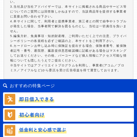
い。
3.当社及び当社アドバイザーでは、本サイトに掲載される商品やサービス等
についてのご質問には回答致しかねますので、当該商品等を提供する事業者
に直接お問い合わせ下さい。
4.本サイトに関して、利用者と提携事業者、第三者との間で紛争やトラブル
が発生した場合、当事者間で解決を図るものとし、当社は一切責任を負いま
せん。
5.編集方針、免責事項・知的財産権、ご利用いただく上での注意、プライバ
シーポリシーの各規程を必ずご確認の上、本サイトをご利用下さい。
6.カードローンお申し込み時に保険証を提出する場合、保険者番号、被保険
者記号・番号、通院歴、臓器提供意思確認欄に記載がある場合はマスキング
してお送りください。その他、バーコードなど個人情報にアクセス可能な情
報についても隠したうえでご提出ください。
※当サイトではアフィリエイトプログラムを利用し、事業者(アコム／プロ
ミス／アイフルなど)から委託を受け広告収益を得て運営しております。
おすすめの特集ページ