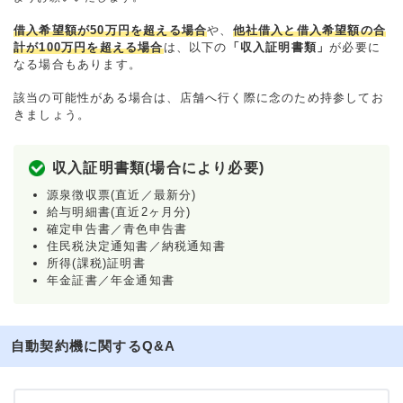
借入希望額が50万円を超える場合
や、
他社借入と借入希望額の合
計が100万円を超える場合
は、以下の
「収入証明書類」
が必要に
なる場合もあります。
該当の可能性がある場合は、店舗へ行く際に念のため持参してお
きましょう。
収入証明書類(場合により必要)
源泉徴収票(直近／最新分)
給与明細書(直近2ヶ月分)
確定申告書／青色申告書
住民税決定通知書／納税通知書
所得(課税)証明書
年金証書／年金通知書
自動契約機に関するQ&A