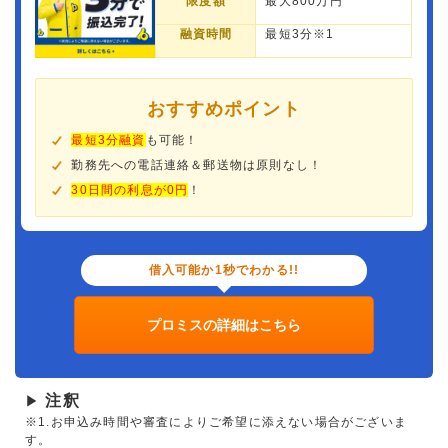
限度額
最大800万円
融資時間
最短3分※1
おすすめポイント
最短3分融資
も可能！
勤務先への電話連絡＆郵送物は原則なし！
30日間の利息が0円
！
借入可能か1秒でわかる!!
プロミスの詳細はこちら
注釈
▶
※1.お申込み時間や審査によりご希望に添えない場合がございま
す。