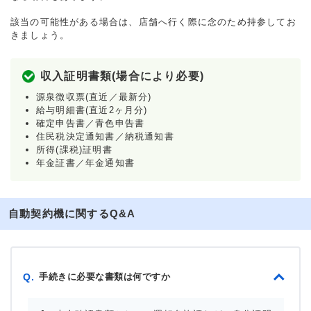
該当の可能性がある場合は、店舗へ行く際に念のため持参してお
きましょう。
収入証明書類(場合により必要)
源泉徴収票(直近／最新分)
給与明細書(直近2ヶ月分)
確定申告書／青色申告書
住民税決定通知書／納税通知書
所得(課税)証明書
年金証書／年金通知書
自動契約機に関するQ&A
手続きに必要な書類は何ですか
Q.