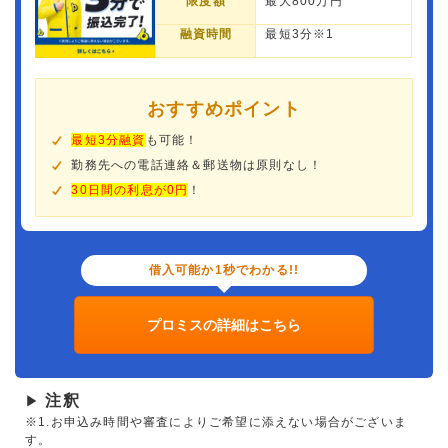
限度額
最大800万円
融資時間
最短3分※1
おすすめポイント
最短3分融資
も可能！
勤務先への電話連絡＆郵送物は原則なし！
30日間の利息が0円
！
借入可能か1秒でわかる!!
プロミスの詳細はこちら
注釈
▶
※1.お申込み時間や審査によりご希望に添えない場合がございま
す。