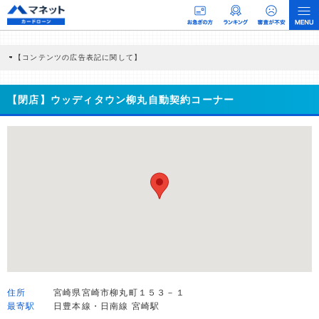
【コンテンツの広告表記に関して】
本コンテンツには、紹介している商品・商材の広告（リンク）を含む場合がありま
す。 これらの広告を経由して読者が企業ホームページを訪れ、成約が発生すると弊
社に対して企業から紹介報酬が支払われるという収益モデルです。 ただし、特定の
【閉店】ウッディタウン柳丸自動契約コーナー
商品を根拠なくPRするものではなく、当編集部の調査／ユーザーへの口コミ収集な
どに基づき、公平性を担保した情報提供を行っています。
>提携企業一覧
住所
宮崎県宮崎市柳丸町１５３－１
最寄駅
日豊本線・日南線 宮崎駅