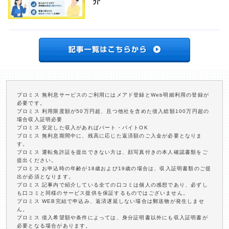
介
プロミス 無利息サービスのご利用にはメアド登録とWeb明細利用の登録が
必要です。
プロミス 利用限度額が50万円超、且つ他社を含めた借入総額100万円超の
場合収入証明必要
プロミス 安定した収入があればパート・バイトOK
プロミス 無利息期間中に、残高に応じた返済額のご入金が必要となりま
す。
プロミス 運転免許証を提出できない方は、顔写真付きの本人確認書類をご
提出ください。
プロミス お申込時の年齢が18歳および19歳の場合は、収入証明書類のご提
出が必須となります。
プロミス 記事内で紹介している全ての口コミは個人の感想であり、必ずし
も口コミと同様のサービス提供を保証するものではございません。
プロミス WEB完結で申込み、返済遅延しない場合は郵送物が発生しませ
ん。
プロミス 借入希望額や条件によっては、身分証明書以外にも収入証明書が
必要となる場合があります。