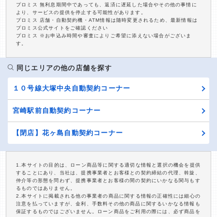
プロミス 無利息期間中であっても、返済に遅延した場合やその他の事情に
より、サービスの提供を停止する可能性があります。
プロミス 店舗・自動契約機・ATM情報は随時変更されるため、最新情報は
プロミス公式サイトをご確認ください
プロミス ※お申込み時間や審査によりご希望に添えない場合がございま
す。
同じエリアの他の店舗を探す
１０号線大塚中央自動契約コーナー
宮崎駅前自動契約コーナー
【閉店】花ヶ島自動契約コーナー
1.本サイトの目的は、ローン商品等に関する適切な情報と選択の機会を提供
することにあり、当社は、提携事業者とお客様との契約締結の代理、斡旋、
仲介等の形態を問わず、提携事業者とお客様の間の契約にいかなる関与もす
るものではありません。
2.本サイトに掲載される他の事業者の商品に関する情報の正確性には細心の
注意を払っていますが、金利、手数料その他の商品に関するいかなる情報も
保証するものではございません。ローン商品をご利用の際には、必ず商品を