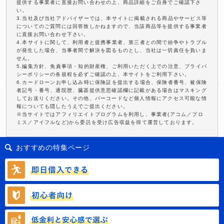
提供する事業者に直接お問い合わせの上、商品詳細をご自身でご確認下さ
い。
3.当社及び当社アドバイザーでは、本サイトに掲載される商品やサービス等
についてのご質問には回答致しかねますので、当該商品等を提供する事業者
に直接お問い合わせ下さい。
4.本サイトに関して、利用者と提携事業者、第三者との間で紛争やトラブル
が発生した場合、当事者間で解決を図るものとし、当社は一切責任を負いま
せん。
5.編集方針、免責事項・知的財産権、ご利用いただく上での注意、プライバ
シーポリシーの各規程を必ずご確認の上、本サイトをご利用下さい。
6.カードローンお申し込み時に保険証を提出する場合、保険者番号、被保険
者記号・番号、通院歴、臓器提供意思確認欄に記載がある場合はマスキング
してお送りください。その他、バーコードなど個人情報にアクセス可能な情
報についても隠したうえでご提出ください。
※当サイトではアフィリエイトプログラムを利用し、事業者(アコム／プロ
ミス／アイフルなど)から委託を受け広告収益を得て運営しております。
おすすめの特集ページ