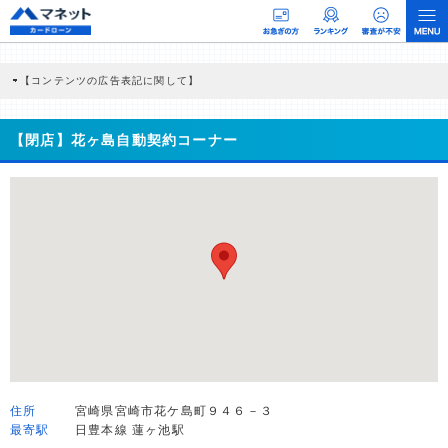
【コンテンツの広告表記に関して】
本コンテンツには、紹介している商品・商材の広告（リンク）を含む場合がありま
す。 これらの広告を経由して読者が企業ホームページを訪れ、成約が発生すると弊
社に対して企業から紹介報酬が支払われるという収益モデルです。 ただし、特定の
【閉店】花ヶ島自動契約コーナー
商品を根拠なくPRするものではなく、当編集部の調査／ユーザーへの口コミ収集な
どに基づき、公平性を担保した情報提供を行っています。
>提携企業一覧
住所
宮崎県宮崎市花ケ島町９４６－３
最寄駅
日豊本線 蓮ヶ池駅