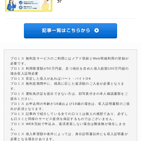
介
プロミス 無利息サービスのご利用にはメアド登録とWeb明細利用の登録が
必要です。
プロミス 利用限度額が50万円超、且つ他社を含めた借入総額100万円超の
場合収入証明必要
プロミス 安定した収入があればパート・バイトOK
プロミス 無利息期間中に、残高に応じた返済額のご入金が必要となりま
す。
プロミス 運転免許証を提出できない方は、顔写真付きの本人確認書類をご
提出ください。
プロミス お申込時の年齢が18歳および19歳の場合は、収入証明書類のご提
出が必須となります。
プロミス 記事内で紹介している全ての口コミは個人の感想であり、必ずし
も口コミと同様のサービス提供を保証するものではございません。
プロミス WEB完結で申込み、返済遅延しない場合は郵送物が発生しませ
ん。
プロミス 借入希望額や条件によっては、身分証明書以外にも収入証明書が
必要となる場合があります。