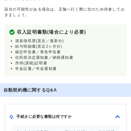
該当の可能性がある場合は、店舗へ行く際に念のため持参してお
きましょう。
収入証明書類(場合により必要)
源泉徴収票(直近／最新分)
給与明細書(直近2ヶ月分)
確定申告書／青色申告書
住民税決定通知書／納税通知書
所得(課税)証明書
年金証書／年金通知書
自動契約機に関するQ&A
手続きに必要な書類は何ですか
Q.