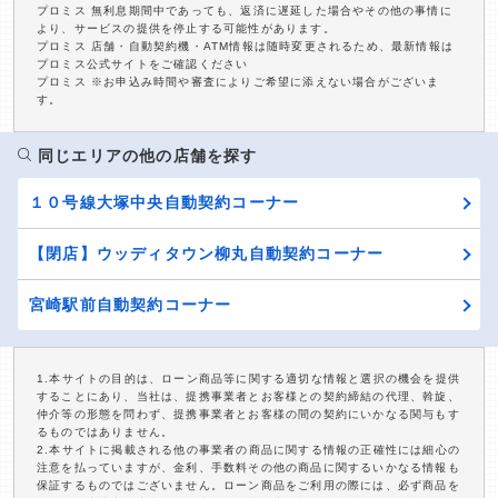
プロミス 無利息期間中であっても、返済に遅延した場合やその他の事情に
より、サービスの提供を停止する可能性があります。
プロミス 店舗・自動契約機・ATM情報は随時変更されるため、最新情報は
プロミス公式サイトをご確認ください
プロミス ※お申込み時間や審査によりご希望に添えない場合がございま
す。
同じエリアの他の店舗を探す
１０号線大塚中央自動契約コーナー
【閉店】ウッディタウン柳丸自動契約コーナー
宮崎駅前自動契約コーナー
1.本サイトの目的は、ローン商品等に関する適切な情報と選択の機会を提供
することにあり、当社は、提携事業者とお客様との契約締結の代理、斡旋、
仲介等の形態を問わず、提携事業者とお客様の間の契約にいかなる関与もす
るものではありません。
2.本サイトに掲載される他の事業者の商品に関する情報の正確性には細心の
注意を払っていますが、金利、手数料その他の商品に関するいかなる情報も
保証するものではございません。ローン商品をご利用の際には、必ず商品を