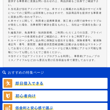
提供する事業者に直接お問い合わせの上、商品詳細をご自身でご確認下さ
い。
3.当社及び当社アドバイザーでは、本サイトに掲載される商品やサービス等
についてのご質問には回答致しかねますので、当該商品等を提供する事業者
に直接お問い合わせ下さい。
4.本サイトに関して、利用者と提携事業者、第三者との間で紛争やトラブル
が発生した場合、当事者間で解決を図るものとし、当社は一切責任を負いま
せん。
5.編集方針、免責事項・知的財産権、ご利用いただく上での注意、プライバ
シーポリシーの各規程を必ずご確認の上、本サイトをご利用下さい。
6.カードローンお申し込み時に保険証を提出する場合、保険者番号、被保険
者記号・番号、通院歴、臓器提供意思確認欄に記載がある場合はマスキング
してお送りください。その他、バーコードなど個人情報にアクセス可能な情
報についても隠したうえでご提出ください。
※当サイトではアフィリエイトプログラムを利用し、事業者(アコム／プロ
ミス／アイフルなど)から委託を受け広告収益を得て運営しております。
おすすめの特集ページ