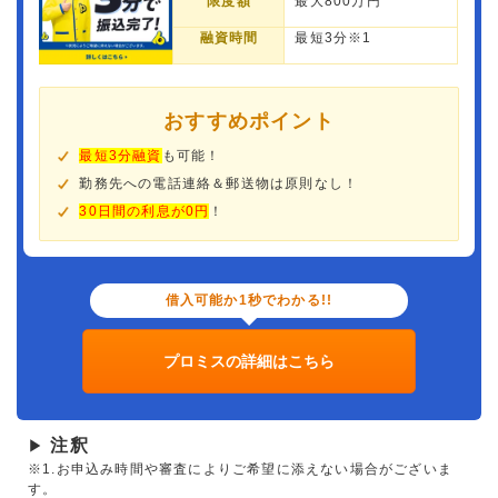
限度額
最大800万円
融資時間
最短3分※1
おすすめポイント
最短3分融資
も可能！
勤務先への電話連絡＆郵送物は原則なし！
30日間の利息が0円
！
借入可能か1秒でわかる!!
プロミスの詳細はこちら
注釈
▶
※1.お申込み時間や審査によりご希望に添えない場合がございま
す。