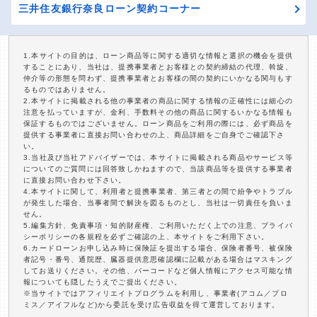
三井住友銀行奈良ローン契約コーナー
1.本サイトの目的は、ローン商品等に関する適切な情報と選択の機会を提供
することにあり、当社は、提携事業者とお客様との契約締結の代理、斡旋、
仲介等の形態を問わず、提携事業者とお客様の間の契約にいかなる関与もす
るものではありません。
2.本サイトに掲載される他の事業者の商品に関する情報の正確性には細心の
注意を払っていますが、金利、手数料その他の商品に関するいかなる情報も
保証するものではございません。ローン商品をご利用の際には、必ず商品を
提供する事業者に直接お問い合わせの上、商品詳細をご自身でご確認下さ
い。
3.当社及び当社アドバイザーでは、本サイトに掲載される商品やサービス等
についてのご質問には回答致しかねますので、当該商品等を提供する事業者
に直接お問い合わせ下さい。
4.本サイトに関して、利用者と提携事業者、第三者との間で紛争やトラブル
が発生した場合、当事者間で解決を図るものとし、当社は一切責任を負いま
せん。
5.編集方針、免責事項・知的財産権、ご利用いただく上での注意、プライバ
シーポリシーの各規程を必ずご確認の上、本サイトをご利用下さい。
6.カードローンお申し込み時に保険証を提出する場合、保険者番号、被保険
者記号・番号、通院歴、臓器提供意思確認欄に記載がある場合はマスキング
してお送りください。その他、バーコードなど個人情報にアクセス可能な情
報についても隠したうえでご提出ください。
※当サイトではアフィリエイトプログラムを利用し、事業者(アコム／プロ
ミス／アイフルなど)から委託を受け広告収益を得て運営しております。