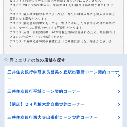
も口コミと同様のサービス提供を保証するものではございません。
プロミス WEB完結で申込み、返済遅延しない場合は郵送物が発生しませ
ん。
プロミス 借入希望額や条件によっては、身分証明書以外にも収入証明書が
必要となる場合があります。
プロミス 無利息期間中であっても、返済に遅延した場合やその他の事情に
より、サービスの提供を停止する可能性があります。
プロミス 店舗・自動契約機・ATM情報は随時変更されるため、最新情報は
プロミス公式サイトをご確認ください
プロミス ※お申込み時間や審査によりご希望に添えない場合がございま
す。
同じエリアの他の店舗を探す
三井住友銀行学研奈良登美ヶ丘駅出張所ローン契約コーナ
ー
三井住友銀行平城ローン契約コーナー
【閉店】２４号柏木北自動契約コーナー
三井住友銀行西大寺出張所ローン契約コーナー