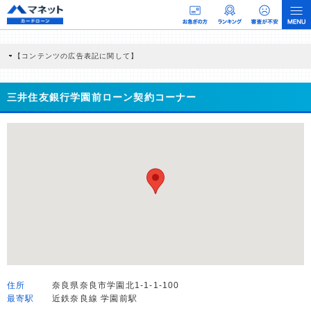
【コンテンツの広告表記に関して】
本コンテンツには、紹介している商品・商材の広告（リンク）を含む場合がありま
す。 これらの広告を経由して読者が企業ホームページを訪れ、成約が発生すると弊
社に対して企業から紹介報酬が支払われるという収益モデルです。 ただし、特定の
三井住友銀行学園前ローン契約コーナー
商品を根拠なくPRするものではなく、当編集部の調査／ユーザーへの口コミ収集な
どに基づき、公平性を担保した情報提供を行っています。
>提携企業一覧
住所
奈良県奈良市学園北1-1-1-100
最寄駅
近鉄奈良線 学園前駅