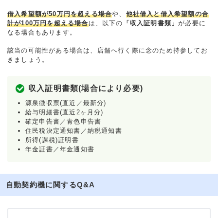
借入希望額が50万円を超える場合
や、
他社借入と借入希望額の合
計が100万円を超える場合
は、以下の
「収入証明書類」
が必要に
なる場合もあります。
該当の可能性がある場合は、店舗へ行く際に念のため持参してお
きましょう。
収入証明書類(場合により必要)
源泉徴収票(直近／最新分)
給与明細書(直近2ヶ月分)
確定申告書／青色申告書
住民税決定通知書／納税通知書
所得(課税)証明書
年金証書／年金通知書
自動契約機に関するQ&A