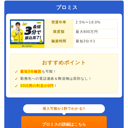
プロミス
実質年率
2.5%〜18.0%
限度額
最大800万円
融資時間
最短3分※1
おすすめポイント
最短3分融資
も可能！
勤務先への電話連絡＆郵送物は原則なし！
30日間の利息が0円
！
借入可能か1秒でわかる!!
プロミスの詳細はこちら