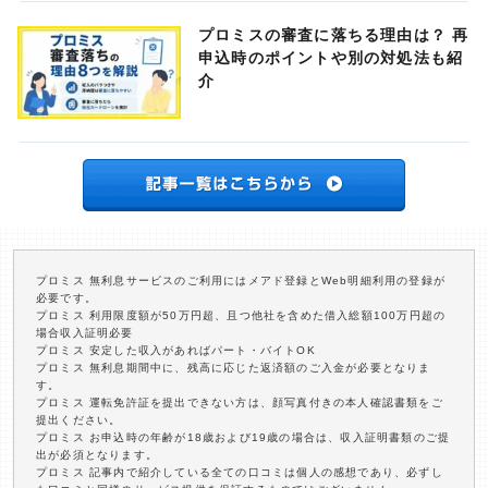
プロミスの審査に落ちる理由は？ 再
申込時のポイントや別の対処法も紹
介
プロミス 無利息サービスのご利用にはメアド登録とWeb明細利用の登録が
必要です。
プロミス 利用限度額が50万円超、且つ他社を含めた借入総額100万円超の
場合収入証明必要
プロミス 安定した収入があればパート・バイトOK
プロミス 無利息期間中に、残高に応じた返済額のご入金が必要となりま
す。
プロミス 運転免許証を提出できない方は、顔写真付きの本人確認書類をご
提出ください。
プロミス お申込時の年齢が18歳および19歳の場合は、収入証明書類のご提
出が必須となります。
プロミス 記事内で紹介している全ての口コミは個人の感想であり、必ずし