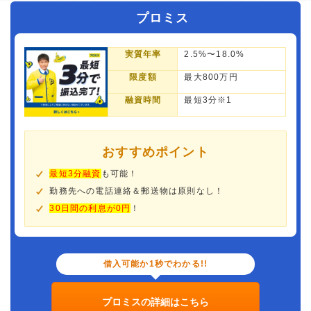
プロミス
実質年率
2.5%〜18.0%
限度額
最大800万円
融資時間
最短3分※1
おすすめポイント
最短3分融資
も可能！
勤務先への電話連絡＆郵送物は原則なし！
30日間の利息が0円
！
借入可能か1秒でわかる!!
プロミスの詳細はこちら