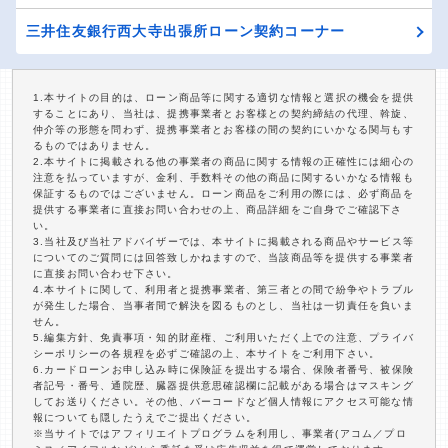
三井住友銀行西大寺出張所ローン契約コーナー
1.本サイトの目的は、ローン商品等に関する適切な情報と選択の機会を提供
することにあり、当社は、提携事業者とお客様との契約締結の代理、斡旋、
仲介等の形態を問わず、提携事業者とお客様の間の契約にいかなる関与もす
るものではありません。
2.本サイトに掲載される他の事業者の商品に関する情報の正確性には細心の
注意を払っていますが、金利、手数料その他の商品に関するいかなる情報も
保証するものではございません。ローン商品をご利用の際には、必ず商品を
提供する事業者に直接お問い合わせの上、商品詳細をご自身でご確認下さ
い。
3.当社及び当社アドバイザーでは、本サイトに掲載される商品やサービス等
についてのご質問には回答致しかねますので、当該商品等を提供する事業者
に直接お問い合わせ下さい。
4.本サイトに関して、利用者と提携事業者、第三者との間で紛争やトラブル
が発生した場合、当事者間で解決を図るものとし、当社は一切責任を負いま
せん。
5.編集方針、免責事項・知的財産権、ご利用いただく上での注意、プライバ
シーポリシーの各規程を必ずご確認の上、本サイトをご利用下さい。
6.カードローンお申し込み時に保険証を提出する場合、保険者番号、被保険
者記号・番号、通院歴、臓器提供意思確認欄に記載がある場合はマスキング
してお送りください。その他、バーコードなど個人情報にアクセス可能な情
報についても隠したうえでご提出ください。
※当サイトではアフィリエイトプログラムを利用し、事業者(アコム／プロ