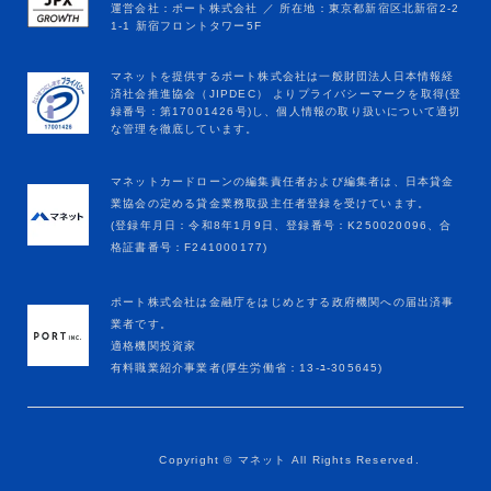
マネットカードローンの編集責任者および編集者は、日本貸金
業協会の定める貸金業務取扱主任者登録を受けています。
(登録年月日：令和8年1月9日、登録番号：K250020096、合
格証書番号：F241000177)
ポート株式会社は金融庁をはじめとする政府機関への届出済事
業者です。
適格機関投資家
有料職業紹介事業者(厚生労働省：13-ﾕ-305645)