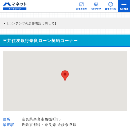
【コンテンツの広告表記に関して】
本コンテンツには、紹介している商品・商材の広告（リンク）を含む場合がありま
す。 これらの広告を経由して読者が企業ホームページを訪れ、成約が発生すると弊
社に対して企業から紹介報酬が支払われるという収益モデルです。 ただし、特定の
三井住友銀行奈良ローン契約コーナー
商品を根拠なくPRするものではなく、当編集部の調査／ユーザーへの口コミ収集な
どに基づき、公平性を担保した情報提供を行っています。
>提携企業一覧
住所
奈良県奈良市角振町35
最寄駅
近鉄京都線・奈良線 近鉄奈良駅