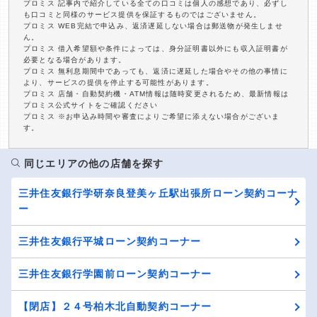
プロミス 記事内で紹介している全ての口コミは個人の感想であり、必ずし
も口コミと同様のサービス提供を保証するものではございません。
プロミス WEB完結で申込み、返済遅延しない場合は郵送物が発生しませ
ん。
プロミス 借入希望額や条件によっては、身分証明書以外にも収入証明書が
必要となる場合があります。
プロミス 無利息期間中であっても、返済に遅延した場合やその他の事情に
より、サービスの提供を停止する可能性があります。
プロミス 店舗・自動契約機・ATM情報は随時変更されるため、最新情報は
プロミス公式サイトをご確認ください
プロミス ※お申込み時間や審査によりご希望に添えない場合がございま
す。
同じエリアの他の店舗を探す
三井住友銀行学研奈良登美ヶ丘駅出張所ローン契約コーナ
ー
三井住友銀行平城ローン契約コーナー
三井住友銀行学園前ローン契約コーナー
【閉店】２４号柏木北自動契約コーナー