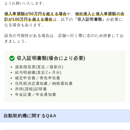
ようお願いいたします。
借入希望額が50万円を超える場合
や、
他社借入と借入希望額の合
計が100万円を超える場合
は、以下の
「収入証明書類」
が必要に
なる場合もあります。
該当の可能性がある場合は、店舗へ行く際に念のため持参してお
きましょう。
収入証明書類(場合により必要)
源泉徴収票(直近／最新分)
給与明細書(直近2ヶ月分)
確定申告書／青色申告書
住民税決定通知書／納税通知書
所得(課税)証明書
年金証書／年金通知書
自動契約機に関するQ&A