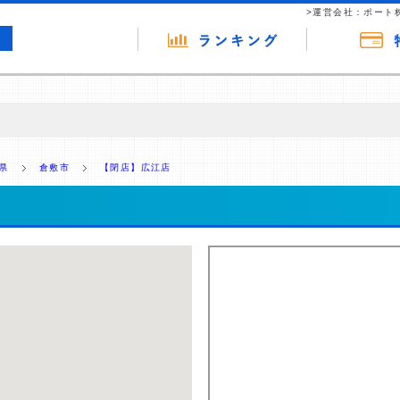
>運営会社：ポート
の広告（リンク）を含む場合があります。 これらの広告を経由して読者
るという収益モデルです。 ただし、特定の商品を根拠なくPRするもので
県
倉敷市
【閉店】広江店
報提供を行っています。