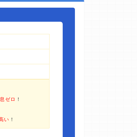
利息ゼロ
！
高い
！