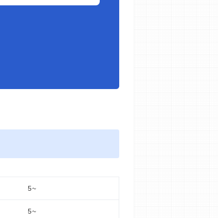
5~
5~