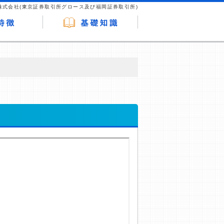
株式会社(東京証券取引所グロース及び福岡証券取引所)
が企業ホームページを訪れ、成約が発生する
はなく、当編集部の調査／ユーザーへの口コ