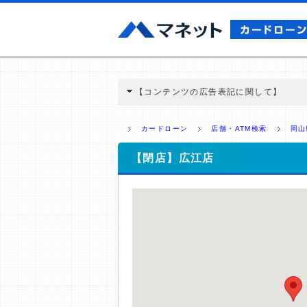
【コンテンツの広告表記に関して】
本コンテンツには、紹介している商品・商材
と弊社に対して企業から紹介報酬が支払われ
カードローン
店舗・ATM検索
岡山
ミ収集などに基づき、公平性を担保した情
>提携企業一覧
【閉店】広江店