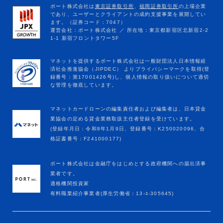
マネットカードローンの編集責任者および編集者は、日本貸金
業協会の定める貸金業務取扱主任者登録を受けています。
(登録年月日：令和8年1月9日、登録番号：K250020096、合
格証書番号：F241000177)
ポート株式会社は金融庁をはじめとする政府機関への届出済事
業者です。
適格機関投資家
有料職業紹介事業者(厚生労働省：13-ﾕ-305645)