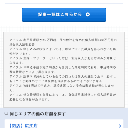
アイフル 利用限度額が50万円超、且つ他社を含めた借入総額100万円超の
場合収入証明必要
アイフル 申し込みの状況によっては、希望に沿った融資を得られない可能
性があります。
アイフル 主婦・フリーターといった方は、安定収入がある方のみが対象と
なります。
アイフル ※申込手続き完了時点から計測した最短時間であり、申込時間や
審査状況などにより異なります。
アイフル 記事内で紹介している全ての口コミは個人の感想であり、必ずし
も口コミと同様のサービス提供を保証するものではございません。
アイフル WEB完結で申込み、返済遅延しない場合は郵送物が発生しませ
ん。
アイフル 借入希望額や条件によっては、身分証明書以外にも収入証明書が
必要となる場合があります。
同じエリアの他の店舗を探す
【閉店】広江店