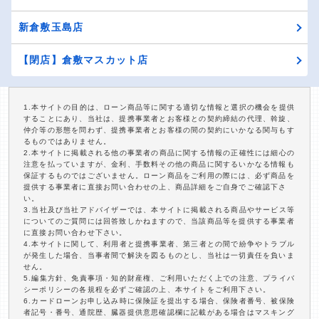
新倉敷玉島店
【閉店】倉敷マスカット店
1.本サイトの目的は、ローン商品等に関する適切な情報と選択の機会を提供
することにあり、当社は、提携事業者とお客様との契約締結の代理、斡旋、
仲介等の形態を問わず、提携事業者とお客様の間の契約にいかなる関与もす
るものではありません。
2.本サイトに掲載される他の事業者の商品に関する情報の正確性には細心の
注意を払っていますが、金利、手数料その他の商品に関するいかなる情報も
保証するものではございません。ローン商品をご利用の際には、必ず商品を
提供する事業者に直接お問い合わせの上、商品詳細をご自身でご確認下さ
い。
3.当社及び当社アドバイザーでは、本サイトに掲載される商品やサービス等
についてのご質問には回答致しかねますので、当該商品等を提供する事業者
に直接お問い合わせ下さい。
4.本サイトに関して、利用者と提携事業者、第三者との間で紛争やトラブル
が発生した場合、当事者間で解決を図るものとし、当社は一切責任を負いま
せん。
5.編集方針、免責事項・知的財産権、ご利用いただく上での注意、プライバ
シーポリシーの各規程を必ずご確認の上、本サイトをご利用下さい。
6.カードローンお申し込み時に保険証を提出する場合、保険者番号、被保険
者記号・番号、通院歴、臓器提供意思確認欄に記載がある場合はマスキング