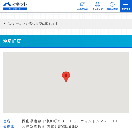
【コンテンツの広告表記に関して】
本コンテンツには、紹介している商品・商材の広告（リンク）を含む場合がありま
す。 これらの広告を経由して読者が企業ホームページを訪れ、成約が発生すると弊
社に対して企業から紹介報酬が支払われるという収益モデルです。 ただし、特定の
沖新町店
商品を根拠なくPRするものではなく、当編集部の調査／ユーザーへの口コミ収集な
どに基づき、公平性を担保した情報提供を行っています。
>提携企業一覧
住所
岡山県倉敷市沖新町６３－１３ ウィントン２２ １Ｆ
最寄駅
水島臨海鉄道 西富井駅/球場前駅