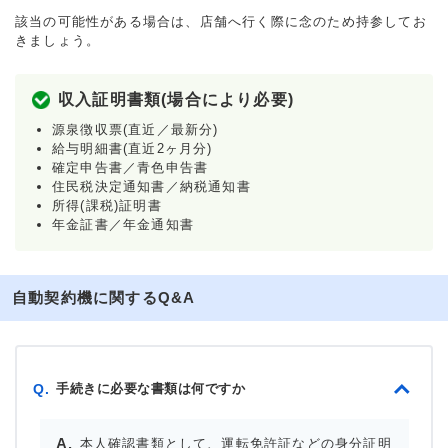
該当の可能性がある場合は、店舗へ行く際に念のため持参してお
きましょう。
収入証明書類(場合により必要)
源泉徴収票(直近／最新分)
給与明細書(直近2ヶ月分)
確定申告書／青色申告書
住民税決定通知書／納税通知書
所得(課税)証明書
年金証書／年金通知書
自動契約機に関するQ&A
手続きに必要な書類は何ですか
Q.
本人確認書類として、運転免許証などの身分証明