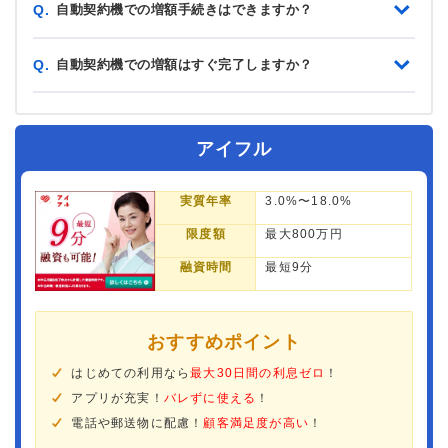
自動契約機での増額手続きはできますか？
Q.
自動契約機での増額はすぐ完了しますか？
Q.
アイフル
実質年率
3.0%〜18.0%
限度額
最大800万円
融資時間
最短9分
おすすめポイント
はじめての利用なら
最大30日間の利息ゼロ
！
アプリが充実！
バレずに使える
！
電話や郵送物に配慮！
顧客満足度が高い
！