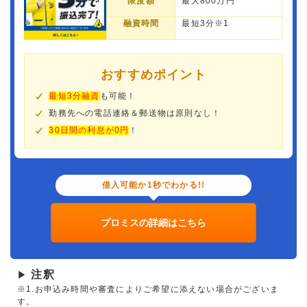
限度額
最大800万円
融資時間
最短3分※1
おすすめポイント
最短3分融資
も可能！
勤務先への電話連絡＆郵送物は原則なし！
30日間の利息が0円
！
借入可能か1秒でわかる!!
プロミスの詳細はこちら
注釈
▶
※1.お申込み時間や審査によりご希望に添えない場合がございま
す。