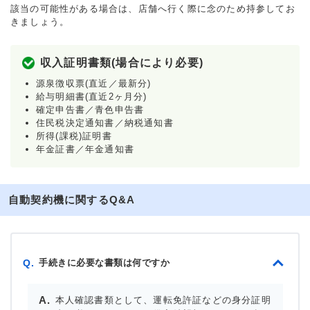
該当の可能性がある場合は、店舗へ行く際に念のため持参してお
きましょう。
収入証明書類(場合により必要)
源泉徴収票(直近／最新分)
給与明細書(直近2ヶ月分)
確定申告書／青色申告書
住民税決定通知書／納税通知書
所得(課税)証明書
年金証書／年金通知書
自動契約機に関するQ&A
手続きに必要な書類は何ですか
Q.
本人確認書類として、運転免許証などの身分証明