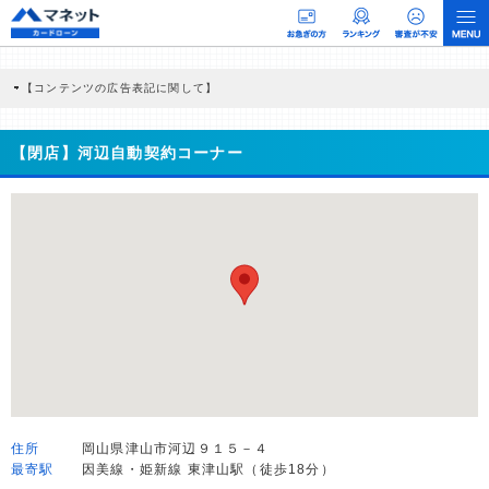
【コンテンツの広告表記に関して】
本コンテンツには、紹介している商品・商材の広告（リンク）を含む場合がありま
す。 これらの広告を経由して読者が企業ホームページを訪れ、成約が発生すると弊
社に対して企業から紹介報酬が支払われるという収益モデルです。 ただし、特定の
【閉店】河辺自動契約コーナー
商品を根拠なくPRするものではなく、当編集部の調査／ユーザーへの口コミ収集な
どに基づき、公平性を担保した情報提供を行っています。
>提携企業一覧
住所
岡山県津山市河辺９１５－４
最寄駅
因美線・姫新線 東津山駅（徒歩18分）