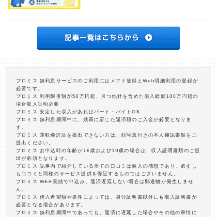
プロミス 無利息サービスのご利用にはメアド登録とWeb明細利用の登録が
必要です。
プロミス 利用限度額が50万円超、且つ他社を含めた借入総額100万円超の
場合収入証明必要
プロミス 安定した収入があればパート・バイトOK
プロミス 無利息期間中に、残高に応じた返済額のご入金が必要となりま
す。
プロミス 運転免許証を提出できない方は、顔写真付きの本人確認書類をご
提出ください。
プロミス お申込時の年齢が18歳および19歳の場合は、収入証明書類のご提
出が必須となります。
プロミス 記事内で紹介している全ての口コミは個人の感想であり、必ずし
も口コミと同様のサービス提供を保証するものではございません。
プロミス WEB完結で申込み、返済遅延しない場合は郵送物が発生しませ
ん。
プロミス 借入希望額や条件によっては、身分証明書以外にも収入証明書が
必要となる場合があります。
プロミス 無利息期間中であっても、返済に遅延した場合やその他の事情に