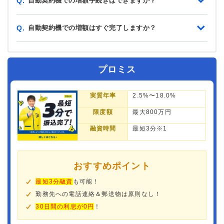
自動契約機での増額手続きはできますか？
Q.
自動契約機での増額はすぐ完了しますか？
Q.
プロミス
実質年率
2.5%〜18.0%
限度額
最大800万円
融資時間
最短3分※1
おすすめポイント
最短3分融資
も可能！
勤務先への電話連絡＆郵送物は原則なし！
30日間の利息が0円
！