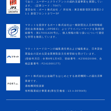
マネットカードローンの編集責任者および編集者は、日本貸金
業協会の定める貸金業務取扱主任者登録を受けています。
(登録年月日：令和8年1月9日、登録番号：K250020096、合
格証書番号：F241000177)
ポート株式会社は金融庁をはじめとする政府機関への届出済事
業者です。
適格機関投資家
有料職業紹介事業者(厚生労働省：13-ﾕ-305645)