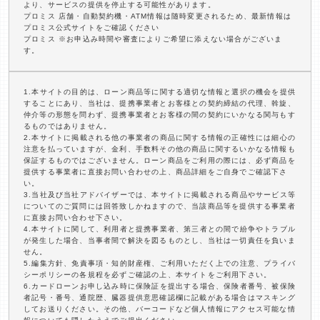
より、サービスの提供を停止する可能性があります。
プロミス 店舗・自動契約機・ATM情報は随時変更されるため、最新情報は
プロミス公式サイトをご確認ください
プロミス ※お申込み時間や審査によりご希望に添えない場合がございま
す。
1.本サイトの目的は、ローン商品等に関する適切な情報と選択の機会を提供
することにあり、当社は、提携事業者とお客様との契約締結の代理、斡旋、
仲介等の形態を問わず、提携事業者とお客様の間の契約にいかなる関与もす
るものではありません。
2.本サイトに掲載される他の事業者の商品に関する情報の正確性には細心の
注意を払っていますが、金利、手数料その他の商品に関するいかなる情報も
保証するものではございません。ローン商品をご利用の際には、必ず商品を
提供する事業者に直接お問い合わせの上、商品詳細をご自身でご確認下さ
い。
3.当社及び当社アドバイザーでは、本サイトに掲載される商品やサービス等
についてのご質問には回答致しかねますので、当該商品等を提供する事業者
に直接お問い合わせ下さい。
4.本サイトに関して、利用者と提携事業者、第三者との間で紛争やトラブル
が発生した場合、当事者間で解決を図るものとし、当社は一切責任を負いま
せん。
5.編集方針、免責事項・知的財産権、ご利用いただく上での注意、プライバ
シーポリシーの各規程を必ずご確認の上、本サイトをご利用下さい。
6.カードローンお申し込み時に保険証を提出する場合、保険者番号、被保険
者記号・番号、通院歴、臓器提供意思確認欄に記載がある場合はマスキング
してお送りください。その他、バーコードなど個人情報にアクセス可能な情