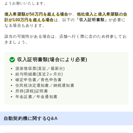
ようお願いいたします。
借入希望額が50万円を超える場合
や、
他社借入と借入希望額の合
計が100万円を超える場合
は、以下の
「収入証明書類」
が必要に
なる場合もあります。
該当の可能性がある場合は、店舗へ行く際に念のため持参してお
きましょう。
収入証明書類(場合により必要)
源泉徴収票(直近／最新分)
給与明細書(直近2ヶ月分)
確定申告書／青色申告書
住民税決定通知書／納税通知書
所得(課税)証明書
年金証書／年金通知書
自動契約機に関するQ&A