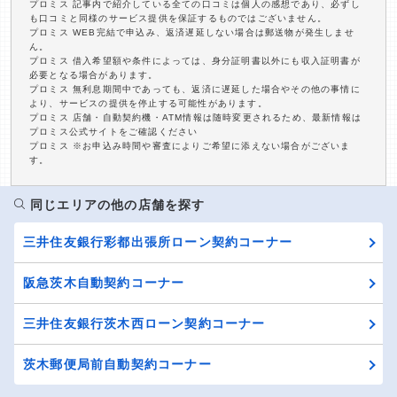
プロミス 記事内で紹介している全ての口コミは個人の感想であり、必ずし
も口コミと同様のサービス提供を保証するものではございません。
プロミス WEB完結で申込み、返済遅延しない場合は郵送物が発生しませ
ん。
プロミス 借入希望額や条件によっては、身分証明書以外にも収入証明書が
必要となる場合があります。
プロミス 無利息期間中であっても、返済に遅延した場合やその他の事情に
より、サービスの提供を停止する可能性があります。
プロミス 店舗・自動契約機・ATM情報は随時変更されるため、最新情報は
プロミス公式サイトをご確認ください
プロミス ※お申込み時間や審査によりご希望に添えない場合がございま
す。
同じエリアの他の店舗を探す
三井住友銀行彩都出張所ローン契約コーナー
阪急茨木自動契約コーナー
三井住友銀行茨木西ローン契約コーナー
茨木郵便局前自動契約コーナー