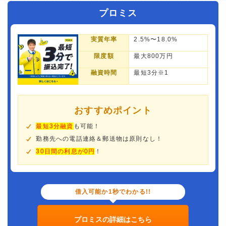
プロミス
実質年率
2.5%〜18.0%
限度額
最大800万円
融資時間
最短3分※1
おすすめポイント
最短3分融資
も可能！
勤務先への電話連絡＆郵送物は原則なし！
30日間の利息が0円
！
借入可能か1秒でわかる!!
プロミスの詳細はこちら