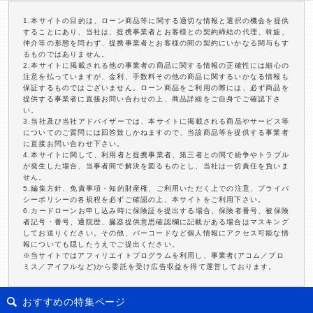
1.本サイトの目的は、ローン商品等に関する適切な情報と選択の機会を提供
することにあり、当社は、提携事業者とお客様との契約締結の代理、斡旋、
仲介等の形態を問わず、提携事業者とお客様の間の契約にいかなる関与もす
るものではありません。
2.本サイトに掲載される他の事業者の商品に関する情報の正確性には細心の
注意を払っていますが、金利、手数料その他の商品に関するいかなる情報も
保証するものではございません。ローン商品をご利用の際には、必ず商品を
提供する事業者に直接お問い合わせの上、商品詳細をご自身でご確認下さ
い。
3.当社及び当社アドバイザーでは、本サイトに掲載される商品やサービス等
についてのご質問には回答致しかねますので、当該商品等を提供する事業者
に直接お問い合わせ下さい。
4.本サイトに関して、利用者と提携事業者、第三者との間で紛争やトラブル
が発生した場合、当事者間で解決を図るものとし、当社は一切責任を負いま
せん。
5.編集方針、免責事項・知的財産権、ご利用いただく上での注意、プライバ
シーポリシーの各規程を必ずご確認の上、本サイトをご利用下さい。
6.カードローンお申し込み時に保険証を提出する場合、保険者番号、被保険
者記号・番号、通院歴、臓器提供意思確認欄に記載がある場合はマスキング
してお送りください。その他、バーコードなど個人情報にアクセス可能な情
報についても隠したうえでご提出ください。
※当サイトではアフィリエイトプログラムを利用し、事業者(アコム／プロ
ミス／アイフルなど)から委託を受け広告収益を得て運営しております。
おすすめの特集ページ