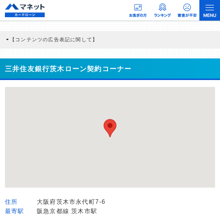
【コンテンツの広告表記に関して】
本コンテンツには、紹介している商品・商材の広告（リンク）を含む場合がありま
す。 これらの広告を経由して読者が企業ホームページを訪れ、成約が発生すると弊
社に対して企業から紹介報酬が支払われるという収益モデルです。 ただし、特定の
三井住友銀行茨木ローン契約コーナー
商品を根拠なくPRするものではなく、当編集部の調査／ユーザーへの口コミ収集な
どに基づき、公平性を担保した情報提供を行っています。
>提携企業一覧
住所
大阪府茨木市永代町7-6
最寄駅
阪急京都線 茨木市駅