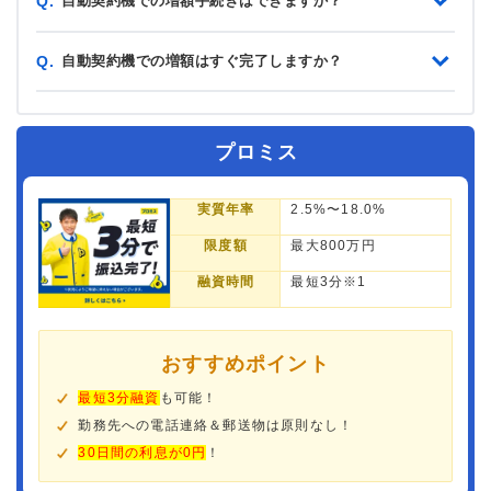
自動契約機での増額手続きはできますか？
Q.
自動契約機での増額はすぐ完了しますか？
Q.
プロミス
実質年率
2.5%〜18.0%
限度額
最大800万円
融資時間
最短3分※1
おすすめポイント
最短3分融資
も可能！
勤務先への電話連絡＆郵送物は原則なし！
30日間の利息が0円
！