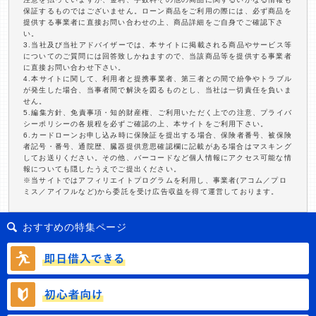
保証するものではございません。ローン商品をご利用の際には、必ず商品を
提供する事業者に直接お問い合わせの上、商品詳細をご自身でご確認下さ
い。
3.当社及び当社アドバイザーでは、本サイトに掲載される商品やサービス等
についてのご質問には回答致しかねますので、当該商品等を提供する事業者
に直接お問い合わせ下さい。
4.本サイトに関して、利用者と提携事業者、第三者との間で紛争やトラブル
が発生した場合、当事者間で解決を図るものとし、当社は一切責任を負いま
せん。
5.編集方針、免責事項・知的財産権、ご利用いただく上での注意、プライバ
シーポリシーの各規程を必ずご確認の上、本サイトをご利用下さい。
6.カードローンお申し込み時に保険証を提出する場合、保険者番号、被保険
者記号・番号、通院歴、臓器提供意思確認欄に記載がある場合はマスキング
してお送りください。その他、バーコードなど個人情報にアクセス可能な情
報についても隠したうえでご提出ください。
※当サイトではアフィリエイトプログラムを利用し、事業者(アコム／プロ
ミス／アイフルなど)から委託を受け広告収益を得て運営しております。
おすすめの特集ページ