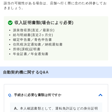
該当の可能性がある場合は、店舗へ行く際に念のため持参してお
きましょう。
収入証明書類(場合により必要)
源泉徴収票(直近／最新分)
給与明細書(直近2ヶ月分)
確定申告書／青色申告書
住民税決定通知書／納税通知書
所得(課税)証明書
年金証書／年金通知書
自動契約機に関するQ&A
手続きに必要な書類は何ですか
Q.
本人確認書類として、運転免許証などの身分証明