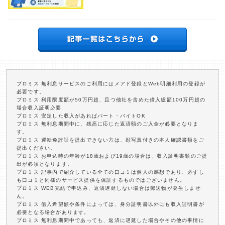
プロミス 無利息サービスのご利用にはメアド登録とWeb明細利用の登録が
必要です。
プロミス 利用限度額が50万円超、且つ他社を含めた借入総額100万円超の
場合収入証明必要
プロミス 安定した収入があればパート・バイトOK
プロミス 無利息期間中に、残高に応じた返済額のご入金が必要となりま
す。
プロミス 運転免許証を提出できない方は、顔写真付きの本人確認書類をご
提出ください。
プロミス お申込時の年齢が18歳および19歳の場合は、収入証明書類のご提
出が必須となります。
プロミス 記事内で紹介している全ての口コミは個人の感想であり、必ずし
も口コミと同様のサービス提供を保証するものではございません。
プロミス WEB完結で申込み、返済遅延しない場合は郵送物が発生しませ
ん。
プロミス 借入希望額や条件によっては、身分証明書以外にも収入証明書が
必要となる場合があります。
プロミス 無利息期間中であっても、返済に遅延した場合やその他の事情に