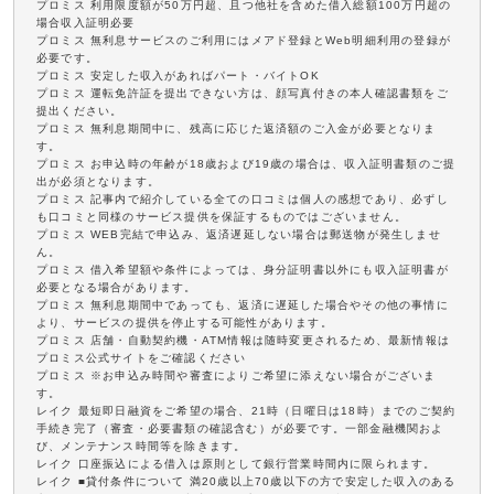
プロミス 利用限度額が50万円超、且つ他社を含めた借入総額100万円超の
場合収入証明必要
プロミス 無利息サービスのご利用にはメアド登録とWeb明細利用の登録が
必要です。
プロミス 安定した収入があればパート・バイトOK
プロミス 運転免許証を提出できない方は、顔写真付きの本人確認書類をご
提出ください。
プロミス 無利息期間中に、残高に応じた返済額のご入金が必要となりま
す。
プロミス お申込時の年齢が18歳および19歳の場合は、収入証明書類のご提
出が必須となります。
プロミス 記事内で紹介している全ての口コミは個人の感想であり、必ずし
も口コミと同様のサービス提供を保証するものではございません。
プロミス WEB完結で申込み、返済遅延しない場合は郵送物が発生しませ
ん。
プロミス 借入希望額や条件によっては、身分証明書以外にも収入証明書が
必要となる場合があります。
プロミス 無利息期間中であっても、返済に遅延した場合やその他の事情に
より、サービスの提供を停止する可能性があります。
プロミス 店舗・自動契約機・ATM情報は随時変更されるため、最新情報は
プロミス公式サイトをご確認ください
プロミス ※お申込み時間や審査によりご希望に添えない場合がございま
す。
レイク 最短即日融資をご希望の場合、21時（日曜日は18時）までのご契約
手続き完了（審査・必要書類の確認含む）が必要です。一部金融機関およ
び、メンテナンス時間等を除きます。
レイク 口座振込による借入は原則として銀行営業時間内に限られます。
レイク ■貸付条件について 満20歳以上70歳以下の方で安定した収入のある