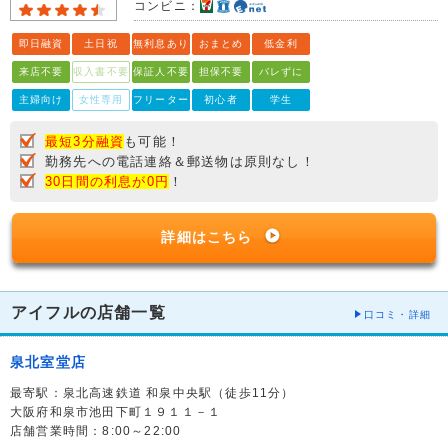
コンビニ：
即日融資
土日祝
無利息あり
おまとめ
低金利
来店不要
収入書不要
保証人不要
担保不要
バレずに
主婦向け
女性専用
フリーター
初心者
学生
最短3分融資
も可能！
勤務先への電話連絡＆郵送物は原則なし！
30日間の利息が0円
！
詳細はこちら
アイフルの店舗一覧
口コミ・詳細
泉北室堂店
最寄駅：泉北高速鉄道 和泉中央駅（徒歩11分）
大阪府和泉市池田下町１９１１－１
店舗営業時間：8:00～22:00