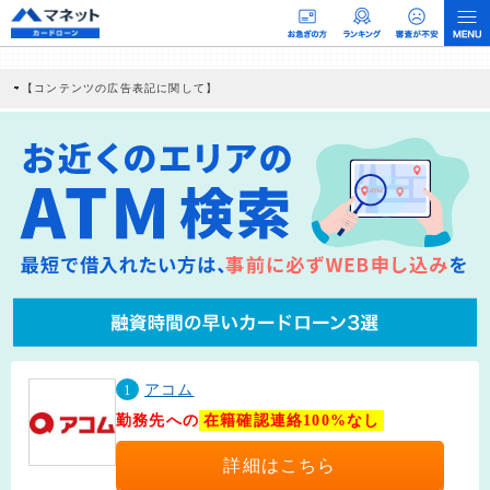
【コンテンツの広告表記に関して】
本コンテンツには、紹介している商品・商材の広告（リンク）を含む場合がありま
す。 これらの広告を経由して読者が企業ホームページを訪れ、成約が発生すると弊
社に対して企業から紹介報酬が支払われるという収益モデルです。 ただし、特定の
商品を根拠なくPRするものではなく、当編集部の調査／ユーザーへの口コミ収集な
どに基づき、公平性を担保した情報提供を行っています。
>提携企業一覧
1
アコム
勤務先への
在籍確認連絡100%なし
詳細はこちら