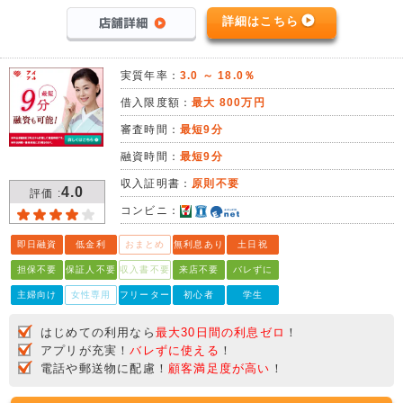
詳細はこちら
実質年率：
3.0 ～ 18.0％
借入限度額：
最大 800万円
審査時間：
最短9分
融資時間：
最短9分
収入証明書：
原則不要
4.0
評価 :
コンビニ：
即日融資
低金利
おまとめ
無利息あり
土日祝
担保不要
保証人不要
収入書不要
来店不要
バレずに
主婦向け
女性専用
フリーター
初心者
学生
はじめての利用なら
最大30日間の利息ゼロ
！
アプリが充実！
バレずに使える
！
電話や郵送物に配慮！
顧客満足度が高い
！