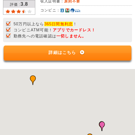
収入証明書：
原則不要
3.8
評価 :
コンビニ：
50万円以上なら
365日間無利息
！
コンビニATM可能！
アプリでカードレス！
勤務先への電話確認は
一切しません。
詳細はこちら