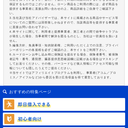
保証するものではございません。ローン商品をご利用の際には、必ず商品を
提供する事業者に直接お問い合わせの上、商品詳細をご自身でご確認下さ
い。
3.当社及び当社アドバイザーでは、本サイトに掲載される商品やサービス等
についてのご質問には回答致しかねますので、当該商品等を提供する事業者
に直接お問い合わせ下さい。
4.本サイトに関して、利用者と提携事業者、第三者との間で紛争やトラブル
が発生した場合、当事者間で解決を図るものとし、当社は一切責任を負いま
せん。
5.編集方針、免責事項・知的財産権、ご利用いただく上での注意、プライバ
シーポリシーの各規程を必ずご確認の上、本サイトをご利用下さい。
6.カードローンお申し込み時に保険証を提出する場合、保険者番号、被保険
者記号・番号、通院歴、臓器提供意思確認欄に記載がある場合はマスキング
してお送りください。その他、バーコードなど個人情報にアクセス可能な情
報についても隠したうえでご提出ください。
※当サイトではアフィリエイトプログラムを利用し、事業者(アコム／プロ
ミス／アイフルなど)から委託を受け広告収益を得て運営しております。
おすすめの特集ページ