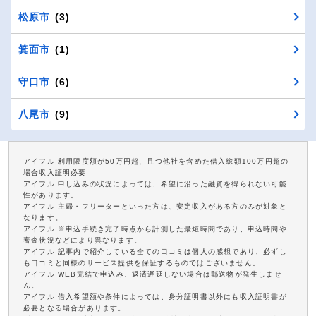
松原市
(3)
箕面市
(1)
守口市
(6)
八尾市
(9)
アイフル 利用限度額が50万円超、且つ他社を含めた借入総額100万円超の
場合収入証明必要
アイフル 申し込みの状況によっては、希望に沿った融資を得られない可能
性があります。
アイフル 主婦・フリーターといった方は、安定収入がある方のみが対象と
なります。
アイフル ※申込手続き完了時点から計測した最短時間であり、申込時間や
審査状況などにより異なります。
アイフル 記事内で紹介している全ての口コミは個人の感想であり、必ずし
も口コミと同様のサービス提供を保証するものではございません。
アイフル WEB完結で申込み、返済遅延しない場合は郵送物が発生しませ
ん。
アイフル 借入希望額や条件によっては、身分証明書以外にも収入証明書が
必要となる場合があります。