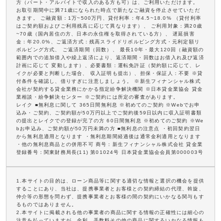
方（パート・アルバイトで収入のある方も可）は、ご利用いただけます。
お取引期間中に満71歳になられた時点で新たなご融資を停止させていただ
きます。 ご融資額：1万~500万円、貸付利率：年4.5~18.0% （貸付利率
はご契約額およびご利用残高に応じて異なります）、 ご利用対象：満20歳
~70歳（国内居住の方、日本の永住権を取得されている方）、 遅延損害
金：年20.0%、ご返済方式：残高スライドリボルビング方式・元利定額リ
ボルビング方式、 ご返済期間（回数）、 最長10年・最大120回（融資額の
範囲内での追加借入や繰上返済により、返済期間・回数はお借入れ及び返済
計画に応じて 変動します）、必要書類：運転免許証（契約額に応じて、レ
イクが必要と判断した場合、 収入証明も提出）、担保・保証人：不要 ※貸
付条件を確認し、借りすぎに注意しましょう。 ※新生フィナンシャル株式
会社が契約する貸金業務にかかる指定紛争解決機関 ※日本貸金業協会 貸金
業相談・紛争解決センター ※ご契約には所定の審査があります。
レイク ■無利息に関して 365日間無利息 ※初めてのご契約 ※Webでお申
込み・ご契約、ご契約額が50万円以上でご契約後59日以内に収入証明書類
の提出とレイクでの登録が完了の方 60日間無利息 ※初めてのご契約 ※We
bお申込み、ご契約額が50万円未満の方 ■無利息の注意点 ・初回契約翌日
から無利息適用となります ・無利息期間経過後は通常金利適用となります
・他の無利息商品との併用不可 商号：新生フィナンシャル株式会社 貸金業
登録番号：関東財務局長(11) 第01024号 日本貸金業協会会員第000003号
1.本サイトの目的は、ローン商品等に関する適切な情報と選択の機会を提供
することにあり、当社は、提携事業者とお客様との契約締結の代理、斡旋、
仲介等の形態を問わず、提携事業者とお客様の間の契約にいかなる関与もす
るものではありません。
2.本サイトに掲載される他の事業者の商品に関する情報の正確性には細心の
注意を払っていますが、金利、手数料その他の商品に関するいかなる情報も