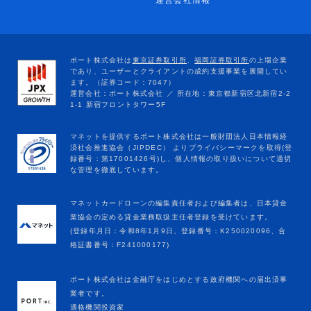
運営会社情報
マネットカードローンの編集責任者および編集者は、日本貸金
業協会の定める貸金業務取扱主任者登録を受けています。
(登録年月日：令和8年1月9日、登録番号：K250020096、合
格証書番号：F241000177)
ポート株式会社は金融庁をはじめとする政府機関への届出済事
業者です。
適格機関投資家