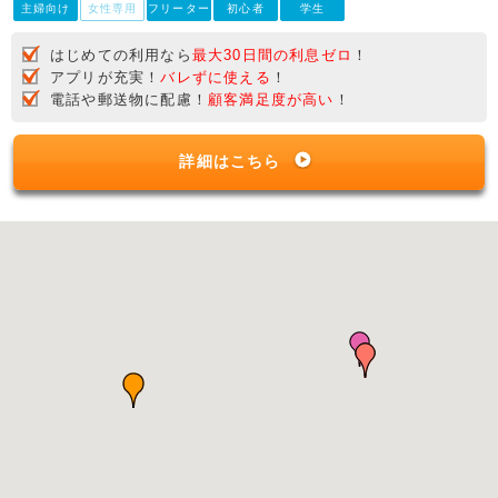
主婦向け
女性専用
フリーター
初心者
学生
はじめての利用なら
最大30日間の利息ゼロ
！
アプリが充実！
バレずに使える
！
電話や郵送物に配慮！
顧客満足度が高い
！
詳細はこちら