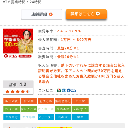
ATM営業時間：24時間
詳細はこちら
実質年率：
2.4 ～ 17.9％
借入限度額：
1万円 ～ 800万円
審査時間：
最短20分※1
融資時間：
最短20分※1
収入証明書：
以下のいずれかに該当する場合は収入
証明書が必要。①アコムのご契約が50万円を超え
る場合②他社を含めたお借入総額が100万円を超え
る場合
4.2
評価 :
コンビニ：
即日融資
低金利
おまとめ
無利息あり
土日祝
担保不要
保証人不要
収入書不要
来店不要
バレずに
主婦向け
女性専用
フリーター
初心者
学生