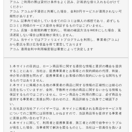
アコム ご利用の際は貸付け条件をよく読み、計画的な借り入れを心がけて
ください
アコム アコムが不適切と判断した場合、金利0円サービスが適用されない可
能性があります。
アコム 記事内で紹介している全ての口コミは個人の感想であり、必ずしも
口コミと同様のサービス提供を保証するものではございません。
アコム 店舗・自動契約機で契約し、明細の確認方法をWEBにした場合、返
済遅延しない場合は郵送物が発生しません。
アコム 当サイトではアフィリエイトプログラムを利用し、事業者(アコム)
から委託を受け広告収益を得て運営しております
アコム 適用金利や利用極度額は審査によって決定します
1.本サイトの目的は、ローン商品等に関する適切な情報と選択の機会を提供
することにあり、当社は、提携事業者とお客様との契約締結の代理、斡旋、
仲介等の形態を問わず、提携事業者とお客様の間の契約にいかなる関与もす
るものではありません。
2.本サイトに掲載される他の事業者の商品に関する情報の正確性には細心の
注意を払っていますが、金利、手数料その他の商品に関するいかなる情報も
保証するものではございません。ローン商品をご利用の際には、必ず商品を
提供する事業者に直接お問い合わせの上、商品詳細をご自身でご確認下さ
い。
3.当社及び当社アドバイザーでは、本サイトに掲載される商品やサービス等
についてのご質問には回答致しかねますので、当該商品等を提供する事業者
に直接お問い合わせ下さい。
4.本サイトに関して、利用者と提携事業者、第三者との間で紛争やトラブル
が発生した場合、当事者間で解決を図るものとし、当社は一切責任を負いま