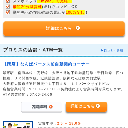
スマホアプリ
「myac」で完結！
最短20分融資可
(※1)でコンビニOK
勤務先への在籍確認の電話が
100%なし
！
詳細はこちら
プロミスの店舗・ATM一覧
口コミ・詳細
【閉店】なんばパークス前自動契約コーナー
最寄駅：南海本線・高野線、大阪市営地下鉄御堂筋線・千日前線・四つ
橋線、ＪＲ関西本線、近鉄難波線、阪神なんば線の難波駅
大阪府大阪市浪速区難波中１丁目１８－１４ パークサイドビル
店舗営業時間：9：00～21：00※契約機により営業時間が異なります。
ATM営業時間：07:00-24:00
詳細はこちら
実質年率：
2.5 ～ 18.0％