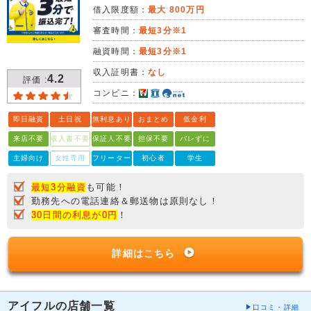
借入限度額：
最大 800万円
審査時間：
最短3分※1
融資時間：
最短3分※1
収入証明書：
なし
4.2
評価 :
コンビニ：
即日融資
土日祝
無利息あり
おまとめ
低金利
来店不要
収入書不要
保証人不要
担保不要
バレずに
主婦向け
女性専用
フリーター
初心者
学生
最短3分融資
も可能！
勤務先への電話連絡＆郵送物は原則なし！
30日間の利息が0円
！
詳細はこちら
アイフルの店舗一覧
口コミ・詳細