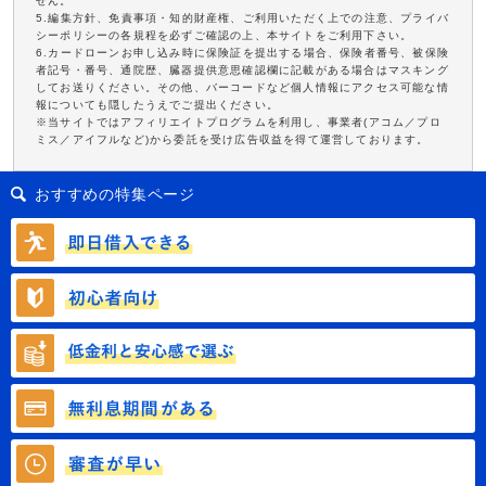
せん。
5.編集方針、免責事項・知的財産権、ご利用いただく上での注意、プライバ
シーポリシーの各規程を必ずご確認の上、本サイトをご利用下さい。
6.カードローンお申し込み時に保険証を提出する場合、保険者番号、被保険
者記号・番号、通院歴、臓器提供意思確認欄に記載がある場合はマスキング
してお送りください。その他、バーコードなど個人情報にアクセス可能な情
報についても隠したうえでご提出ください。
※当サイトではアフィリエイトプログラムを利用し、事業者(アコム／プロ
ミス／アイフルなど)から委託を受け広告収益を得て運営しております。
おすすめの特集ページ