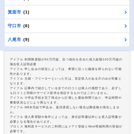
箕面市
(1)
守口市
(6)
八尾市
(9)
アイフル 利用限度額が50万円超、且つ他社を含めた借入総額100万円超の
場合収入証明必要
アイフル 申し込みの状況によっては、希望に沿った融資を得られない可能
性があります。
アイフル 主婦・フリーターといった方は、安定収入がある方のみが対象と
なります。
アイフル 記事内で紹介している全ての口コミは個人の感想であり、必ずし
も口コミと同様のサービス提供を保証するものではございません。
アイフル ※申込手続き完了時点から計測した最短時間であり、申込時間や
審査状況などにより異なります。
アイフル WEB完結で申込み、返済遅延しない場合は郵送物が発生しませ
ん。
アイフル 借入希望額や条件によっては、身分証明書以外にも収入証明書が
必要となる場合があります。
プロミス 無利息サービスのご利用にはメアド登録とWeb明細利用の登録が
必要です。