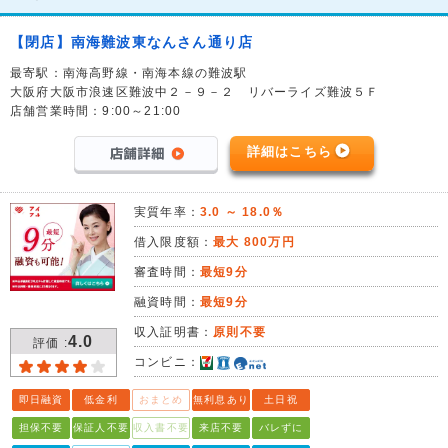
【閉店】南海難波東なんさん通り店
最寄駅：南海高野線・南海本線の難波駅
大阪府大阪市浪速区難波中２－９－２ リバーライズ難波５Ｆ
店舗営業時間：9:00～21:00
詳細はこちら
実質年率：
3.0 ～ 18.0％
借入限度額：
最大 800万円
審査時間：
最短9分
融資時間：
最短9分
収入証明書：
原則不要
4.0
評価 :
コンビニ：
即日融資
低金利
おまとめ
無利息あり
土日祝
担保不要
保証人不要
収入書不要
来店不要
バレずに