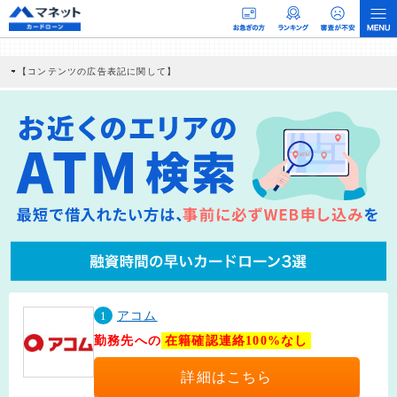
【コンテンツの広告表記に関して】
本コンテンツには、紹介している商品・商材の広告（リンク）を含む場合がありま
す。 これらの広告を経由して読者が企業ホームページを訪れ、成約が発生すると弊
社に対して企業から紹介報酬が支払われるという収益モデルです。 ただし、特定の
商品を根拠なくPRするものではなく、当編集部の調査／ユーザーへの口コミ収集な
どに基づき、公平性を担保した情報提供を行っています。
>提携企業一覧
1
アコム
勤務先への
在籍確認連絡100%なし
詳細はこちら