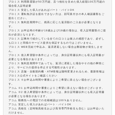
プロミス 利用限度額が50万円超、且つ他社を含めた借入総額100万円超の
場合収入証明必要
プロミス 安定した収入があればパート・バイトOK
プロミス 運転免許証を提出できない方は、顔写真付きの本人確認書類をご
提出ください。
プロミス 無利息期間中に、残高に応じた返済額のご入金が必要となりま
す。
プロミス お申込時の年齢が18歳および19歳の場合は、収入証明書類のご提
出が必須となります。
プロミス 記事内で紹介している全ての口コミは個人の感想であり、必ずし
も口コミと同様のサービス提供を保証するものではございません。
プロミス WEB完結で申込み、返済遅延しない場合は郵送物が発生しませ
ん。
プロミス 借入希望額や条件によっては、身分証明書以外にも収入証明書が
必要となる場合があります。
プロミス 無利息期間中であっても、返済に遅延した場合やその他の事情に
より、サービスの提供を停止する可能性があります。
プロミス 店舗・自動契約機・ATM情報は随時変更されるため、最新情報は
プロミス公式サイトをご確認ください
プロミス ※お申込み時間や審査によりご希望に添えない場合がございま
す。
アコム ※1 お申込時間や審査によりご希望に添えない場合がございます。
アコム ※2 借入希望額や条件によっては、身分証明書以外にも収入証明書
が必要となる場合があります。
アコム 勤務先への電話での在籍確認は100％ありません。
アコム 安定した収入があればパート・バイトOK
アコム 高校生（定時制高校生および高等専門学校生も含む）はお申込いた
だけません。