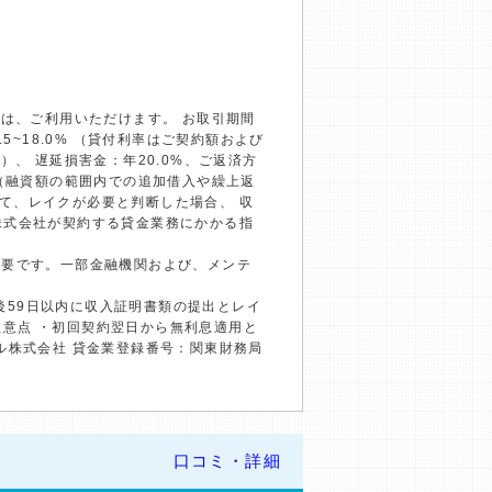
）は、ご利用いただけます。 お取引期間
~18.0% （貸付利率はご契約額および
、 遅延損害金：年20.0%、ご返済方
回（融資額の範囲内での追加借入や繰上返
て、レイクが必要と判断した場合、 収
株式会社が契約する貸金業務にかかる指
必要です。一部金融機関および、メンテ
約後59日以内に収入証明書類の提出とレイ
の注意点 ・初回契約翌日から無利息適用と
ル株式会社 貸金業登録番号：関東財務局
口コミ・詳細