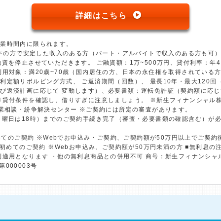
詳細はこちら
営業時間内に限られます。
歳以下の方で安定した収入のある方（パート・アルバイトで収入のある方も可
資を停止させていただきます。 ご融資額：1万~500万円、貸付利率：年4.5
用対象：満20歳~70歳（国内居住の方、日本の永住権を取得されている方）
利定額リボルビング方式、 ご返済期間（回数）、 最長10年・最大120
び返済計画に応じて 変動します）、必要書類：運転免許証（契約額に応じ
※貸付条件を確認し、借りすぎに注意しましょう。 ※新生フィナンシャル
金業相談・紛争解決センター ※ご契約には所定の審査があります。
日曜日は18時）までのご契約手続き完了（審査・必要書類の確認含む）が
初めてのご契約 ※Webでお申込み・ご契約、ご契約額が50万円以上でご契
※初めてのご契約 ※Webお申込み、ご契約額が50万円未満の方 ■無利息
利適用となります ・他の無利息商品との併用不可 商号：新生フィナンシャ
第000003号