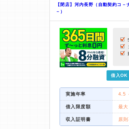
【閉店】河内長野（自動契約コ－
－）
借入OK
実施年率
4.5
借入限度額
最大
収入証明書
原則