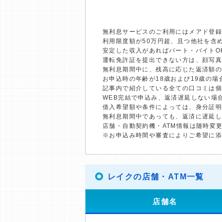
無利息サービスのご利用にはメアド登録
利用限度額が50万円超、且つ他社を含
安定した収入があればパート・バイトO
運転免許証を提出できない方は、顔写
無利息期間中に、残高に応じた返済額
お申込時の年齢が18歳および19歳の
記事内で紹介している全ての口コミは
WEB完結で申込み、返済遅延しない場
借入希望額や条件によっては、身分証
無利息期間中であっても、返済に遅延
店舗・自動契約機・ATM情報は随時変
※お申込み時間や審査によりご希望に
レイクの店舗・ATM一覧
店舗名