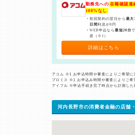
勤務先への
在籍確認連
100%なし
・
初回契約の翌日から
最大
日間
利息が0円
・
WEB申込なら
最短20分
資（※1）
詳細はこちら
アコム ※1.お申込時間や審査によりご希望
プロミス ※1 お申込み時間や審査によりご
アイフル ※申込手続き完了時点から計測し
河内長野市の消費者金融の店舗・