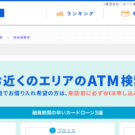
>運営会社：ポート
府
河内長野市
の広告（リンク）を含む場合があります。 これらの広告を経由して読者
るという収益モデルです。 ただし、特定の商品を根拠なくPRするもので
報提供を行っています。
2
プロミス