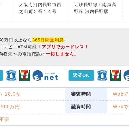
ナ
大阪府河内長野市西
近鉄長野線・南海高
之山町２番１４号
野線 河内長野駅
50万円以上なら
365日間無利息
！
コンビニATM可能！
アプリでカードレス！
勤務先への電話確認は
一切しません。
返済OK
 ～ 18.0％
審査時間
Web
 500万円
融資時間
Web
不要