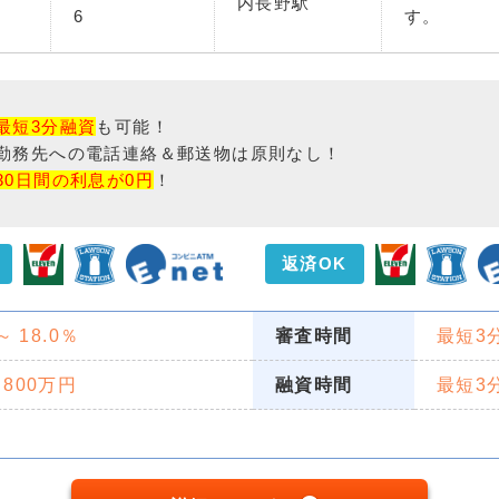
内長野駅
6
す。
最短3分融資
も可能！
勤務先への電話連絡＆郵送物は原則なし！
30日間の利息が0円
！
返済OK
 ～ 18.0％
審査時間
最短3
 800万円
融資時間
最短3