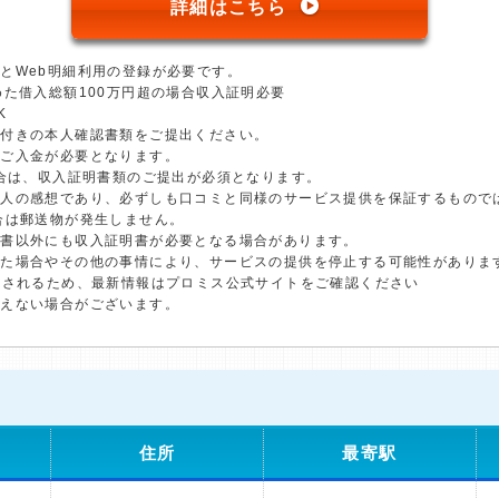
詳細はこちら
とWeb明細利用の登録が必要です。
めた借入総額100万円超の場合収入証明必要
K
真付きの本人確認書類をご提出ください。
のご入金が必要となります。
場合は、収入証明書類のご提出が必須となります。
個人の感想であり、必ずしも口コミと同様のサービス提供を保証するもので
合は郵送物が発生しません。
明書以外にも収入証明書が必要となる場合があります。
した場合やその他の事情により、サービスの提供を停止する可能性がありま
更されるため、最新情報はプロミス公式サイトをご確認ください
添えない場合がございます。
住所
最寄駅