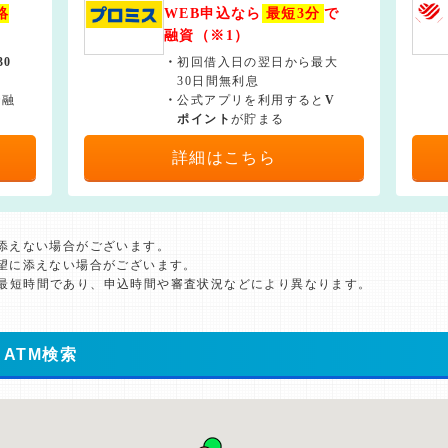
絡
WEB申込なら
最短3分
で
融資（※1）
30
・
初回借入日の翌日から最大
30日間無利息
で融
・
公式アプリを利用すると
V
ポイント
が貯まる
詳細はこちら
に添えない場合がございます。
希望に添えない場合がございます。
た最短時間であり、申込時間や審査状況などにより異なります。
ATM検索