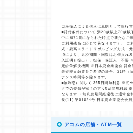
口座振込による借入は原則として銀行
■貸付条件について 満20歳以上70
中に満71歳になられた時点で新たなご融
ご利用残高に応じて異なります）、 ご利
式：残高スライドリボルビング方式・元
済により、返済期間・回数はお借入れ及
入証明も提出）、担保・保証人：不要 
定紛争解決機関 ※日本貸金業協会 貸
最短即日融資をご希望の場合、21時（
ナンス時間等を除きます。
■無利息に関して 365日間無利息 ※
クでの登録が完了の方 60日間無利息 
なります ・無利息期間経過後は通常金
長(11) 第01024号 日本貸金業協会会員
アコムの店舗・ATM一覧