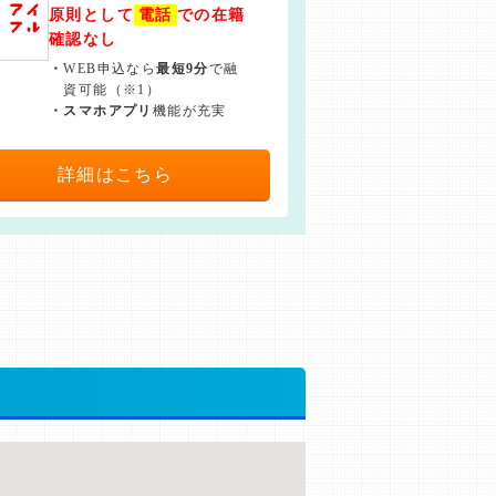
原則として
電話
での在籍
確認なし
・
WEB申込なら
最短9分
で融
資可能（※1）
・
スマホアプリ
機能が充実
詳細はこちら