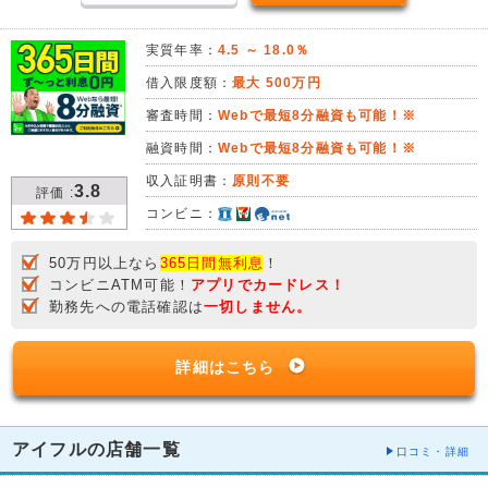
実質年率：
4.5 ～ 18.0％
借入限度額：
最大 500万円
審査時間：
Webで最短8分融資も可能！※
融資時間：
Webで最短8分融資も可能！※
収入証明書：
原則不要
3.8
評価 :
コンビニ：
50万円以上なら
365日間無利息
！
コンビニATM可能！
アプリでカードレス！
勤務先への電話確認は
一切しません。
詳細はこちら
アイフルの店舗一覧
口コミ・詳細