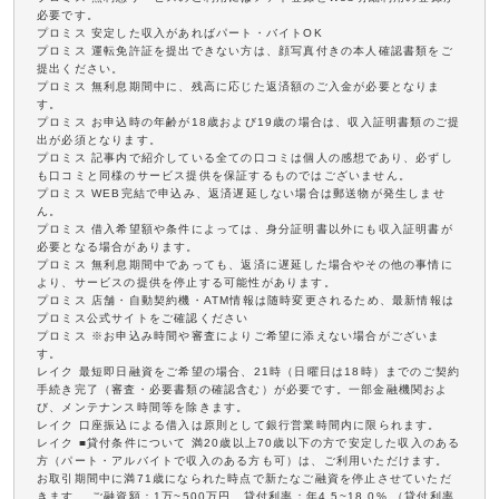
必要です。
プロミス 安定した収入があればパート・バイトOK
プロミス 運転免許証を提出できない方は、顔写真付きの本人確認書類をご
提出ください。
プロミス 無利息期間中に、残高に応じた返済額のご入金が必要となりま
す。
プロミス お申込時の年齢が18歳および19歳の場合は、収入証明書類のご提
出が必須となります。
プロミス 記事内で紹介している全ての口コミは個人の感想であり、必ずし
も口コミと同様のサービス提供を保証するものではございません。
プロミス WEB完結で申込み、返済遅延しない場合は郵送物が発生しませ
ん。
プロミス 借入希望額や条件によっては、身分証明書以外にも収入証明書が
必要となる場合があります。
プロミス 無利息期間中であっても、返済に遅延した場合やその他の事情に
より、サービスの提供を停止する可能性があります。
プロミス 店舗・自動契約機・ATM情報は随時変更されるため、最新情報は
プロミス公式サイトをご確認ください
プロミス ※お申込み時間や審査によりご希望に添えない場合がございま
す。
レイク 最短即日融資をご希望の場合、21時（日曜日は18時）までのご契約
手続き完了（審査・必要書類の確認含む）が必要です。一部金融機関およ
び、メンテナンス時間等を除きます。
レイク 口座振込による借入は原則として銀行営業時間内に限られます。
レイク ■貸付条件について 満20歳以上70歳以下の方で安定した収入のある
方（パート・アルバイトで収入のある方も可）は、ご利用いただけます。
お取引期間中に満71歳になられた時点で新たなご融資を停止させていただ
きます。 ご融資額：1万~500万円、貸付利率：年4.5~18.0% （貸付利率