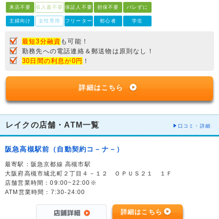
来店不要
収入書不要
保証人不要
担保不要
バレずに
主婦向け
女性専用
フリーター
初心者
学生
最短3分融資
も可能！
勤務先への電話連絡＆郵送物は原則なし！
30日間の利息が0円
！
詳細はこちら
レイクの店舗・ATM一覧
口コミ・詳細
阪急高槻駅前（自動契約コ－ナ－）
最寄駅：阪急京都線 高槻市駅
大阪府高槻市城北町２丁目４－１２ ＯＰＵＳ２１ １Ｆ
店舗営業時間：09:00~22:00※
ATM営業時間：7:30-24:00
詳細はこちら