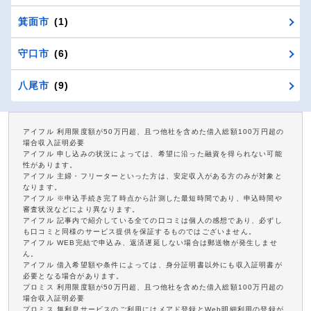
箕面市
(1)
守口市
(6)
八尾市
(9)
アイフル 利用限度額が50万円超、且つ他社を含めた借入総額100万円超の
場合収入証明必要
アイフル 申し込みの状況によっては、希望に沿った融資を得られない可能
性があります。
アイフル 主婦・フリーターといった方は、安定収入がある方のみが対象と
なります。
アイフル ※申込手続き完了時点から計測した最短時間であり、申込時間や
審査状況などにより異なります。
アイフル 記事内で紹介している全ての口コミは個人の感想であり、必ずし
も口コミと同様のサービス提供を保証するものではございません。
アイフル WEB完結で申込み、返済遅延しない場合は郵送物が発生しませ
ん。
アイフル 借入希望額や条件によっては、身分証明書以外にも収入証明書が
必要となる場合があります。
プロミス 利用限度額が50万円超、且つ他社を含めた借入総額100万円超の
場合収入証明必要
プロミス 無利息サービスのご利用にはメアド登録とWeb明細利用の登録が