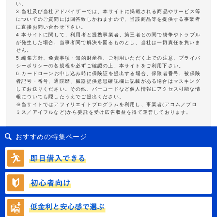
い。
3.当社及び当社アドバイザーでは、本サイトに掲載される商品やサービス等
についてのご質問には回答致しかねますので、当該商品等を提供する事業者
に直接お問い合わせ下さい。
4.本サイトに関して、利用者と提携事業者、第三者との間で紛争やトラブル
が発生した場合、当事者間で解決を図るものとし、当社は一切責任を負いま
せん。
5.編集方針、免責事項・知的財産権、ご利用いただく上での注意、プライバ
シーポリシーの各規程を必ずご確認の上、本サイトをご利用下さい。
6.カードローンお申し込み時に保険証を提出する場合、保険者番号、被保険
者記号・番号、通院歴、臓器提供意思確認欄に記載がある場合はマスキング
してお送りください。その他、バーコードなど個人情報にアクセス可能な情
報についても隠したうえでご提出ください。
※当サイトではアフィリエイトプログラムを利用し、事業者(アコム／プロ
ミス／アイフルなど)から委託を受け広告収益を得て運営しております。
おすすめの特集ページ