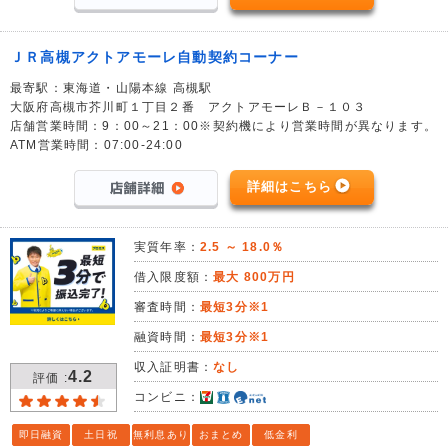
ＪＲ高槻アクトアモーレ自動契約コーナー
最寄駅：東海道・山陽本線 高槻駅
大阪府高槻市芥川町１丁目２番 アクトアモーレＢ－１０３
店舗営業時間：9：00～21：00※契約機により営業時間が異なります。
ATM営業時間：07:00-24:00
詳細はこちら
実質年率：
2.5 ～ 18.0％
借入限度額：
最大 800万円
審査時間：
最短3分※1
融資時間：
最短3分※1
収入証明書：
なし
4.2
評価 :
コンビニ：
即日融資
土日祝
無利息あり
おまとめ
低金利