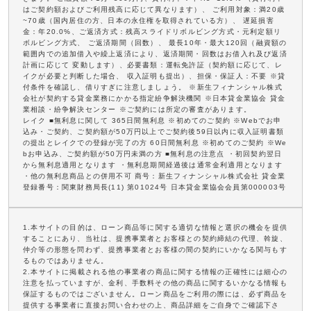
はご契約額およびご利用残高に応じて異なります）、 ご利用対象：満20歳
~70歳（国内居住の方、日本の永住権を取得されている方）、 遅延損害
金：年20.0%、ご返済方式：残高スライドリボルビング方式・元利定額リ
ボルビング方式、 ご返済期間（回数）、 最長10年・最大120回（融資額の
範囲内での追加借入や繰上返済により、返済期間・回数はお借入れ及び返済
計画に応じて 変動します）、必要書類：運転免許証（契約額に応じて、レ
イクが必要と判断した場合、 収入証明も提出）、担保・保証人：不要 ※貸
付条件を確認し、借りすぎに注意しましょう。 ※新生フィナンシャル株式
会社が契約する貸金業務にかかる指定紛争解決機関 ※日本貸金業協会 貸金
業相談・紛争解決センター ※ご契約には所定の審査があります。
レイク ■無利息に関して 365日間無利息 ※初めてのご契約 ※Webでお申
込み・ご契約、ご契約額が50万円以上でご契約後59日以内に収入証明書類
の提出とレイクでの登録が完了の方 60日間無利息 ※初めてのご契約 ※We
bお申込み、ご契約額が50万円未満の方 ■無利息の注意点 ・初回契約翌日
から無利息適用となります ・無利息期間経過後は通常金利適用となります
・他の無利息商品との併用不可 商号：新生フィナンシャル株式会社 貸金業
登録番号：関東財務局長(11) 第01024号 日本貸金業協会会員第000003号
1.本サイトの目的は、ローン商品等に関する適切な情報と選択の機会を提供
することにあり、当社は、提携事業者とお客様との契約締結の代理、斡旋、
仲介等の形態を問わず、提携事業者とお客様の間の契約にいかなる関与もす
るものではありません。
2.本サイトに掲載される他の事業者の商品に関する情報の正確性には細心の
注意を払っていますが、金利、手数料その他の商品に関するいかなる情報も
保証するものではございません。ローン商品をご利用の際には、必ず商品を
提供する事業者に直接お問い合わせの上、商品詳細をご自身でご確認下さ