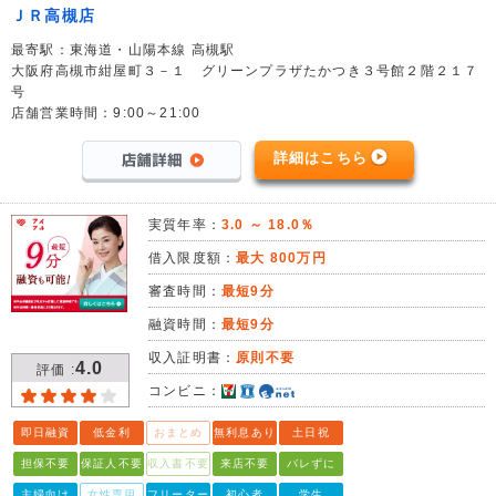
ＪＲ高槻店
最寄駅：東海道・山陽本線 高槻駅
大阪府高槻市紺屋町３－１ グリーンプラザたかつき３号館２階２１７
号
店舗営業時間：9:00～21:00
詳細はこちら
実質年率：
3.0 ～ 18.0％
借入限度額：
最大 800万円
審査時間：
最短9分
融資時間：
最短9分
収入証明書：
原則不要
4.0
評価 :
コンビニ：
即日融資
低金利
おまとめ
無利息あり
土日祝
担保不要
保証人不要
収入書不要
来店不要
バレずに
主婦向け
女性専用
フリーター
初心者
学生