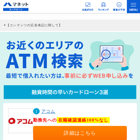
【コンテンツの広告表記に関して】
本コンテンツには、紹介している商品・商材の広告（リンク）を含む場合がありま
す。 これらの広告を経由して読者が企業ホームページを訪れ、成約が発生すると弊
社に対して企業から紹介報酬が支払われるという収益モデルです。 ただし、特定の
商品を根拠なくPRするものではなく、当編集部の調査／ユーザーへの口コミ収集な
どに基づき、公平性を担保した情報提供を行っています。
>提携企業一覧
1
アコム
勤務先への
在籍確認連絡100%なし
詳細はこちら