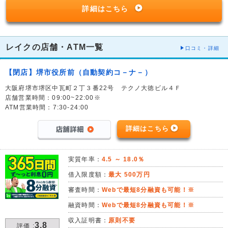
詳細はこちら
レイクの店舗・ATM一覧
口コミ・詳細
【閉店】堺市役所前（自動契約コ－ナ－）
大阪府堺市堺区中瓦町２丁３番22号 テクノ大徳ビル４Ｆ
店舗営業時間：09:00~22:00※
ATM営業時間：7:30-24:00
詳細はこちら
実質年率：
4.5 ～ 18.0％
借入限度額：
最大 500万円
審査時間：
Webで最短8分融資も可能！※
融資時間：
Webで最短8分融資も可能！※
収入証明書：
原則不要
3.8
評価 :