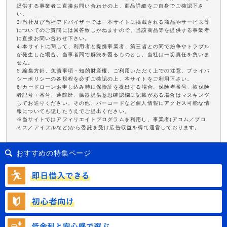
提供する事業者に直接お問い合わせの上、商品詳細をご自身でご確認下さ
い。
3.当社及び当社アドバイザーでは、本サイトに掲載される商品やサービス等
についてのご質問には回答致しかねますので、当該商品等を提供する事業者
に直接お問い合わせ下さい。
4.本サイトに関して、利用者と提携事業者、第三者との間で紛争やトラブル
が発生した場合、当事者間で解決を図るものとし、当社は一切責任を負いま
せん。
5.編集方針、免責事項・知的財産権、ご利用いただく上での注意、プライバ
シーポリシーの各規程を必ずご確認の上、本サイトをご利用下さい。
6.カードローンお申し込み時に保険証を提出する場合、保険者番号、被保険
者記号・番号、通院歴、臓器提供意思確認欄に記載がある場合はマスキング
してお送りください。その他、バーコードなど個人情報にアクセス可能な情
報についても隠したうえでご提出ください。
※当サイトではアフィリエイトプログラムを利用し、事業者(アコム／プロ
ミス／アイフルなど)から委託を受け広告収益を得て運営しております。
おすすめの特集ページ