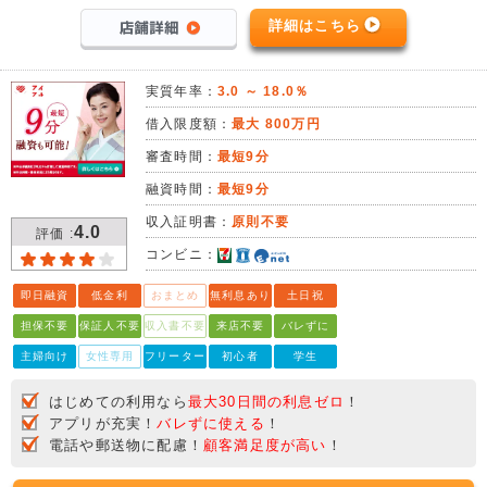
詳細はこちら
実質年率：
3.0 ～ 18.0％
借入限度額：
最大 800万円
審査時間：
最短9分
融資時間：
最短9分
収入証明書：
原則不要
4.0
評価 :
コンビニ：
即日融資
低金利
おまとめ
無利息あり
土日祝
担保不要
保証人不要
収入書不要
来店不要
バレずに
主婦向け
女性専用
フリーター
初心者
学生
はじめての利用なら
最大30日間の利息ゼロ
！
アプリが充実！
バレずに使える
！
電話や郵送物に配慮！
顧客満足度が高い
！