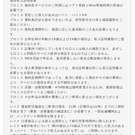
場合収入証明必要
プロミス 無利息サービスのご利用にはメアド登録とWeb明細利用の登録が
必要です。
プロミス 安定した収入があればパート・バイトOK
プロミス 運転免許証を提出できない方は、顔写真付きの本人確認書類をご
提出ください。
プロミス 無利息期間中に、残高に応じた返済額のご入金が必要となりま
す。
プロミス お申込時の年齢が18歳および19歳の場合は、収入証明書類のご提
出が必須となります。
プロミス 記事内で紹介している全ての口コミは個人の感想であり、必ずし
も口コミと同様のサービス提供を保証するものではございません。
プロミス WEB完結で申込み、返済遅延しない場合は郵送物が発生しませ
ん。
プロミス 借入希望額や条件によっては、身分証明書以外にも収入証明書が
必要となる場合があります。
プロミス 無利息期間中であっても、返済に遅延した場合やその他の事情に
より、サービスの提供を停止する可能性があります。
プロミス 店舗・自動契約機・ATM情報は随時変更されるため、最新情報は
プロミス公式サイトをご確認ください
プロミス ※お申込み時間や審査によりご希望に添えない場合がございま
す。
レイク 最短即日融資をご希望の場合、21時（日曜日は18時）までのご契約
手続き完了（審査・必要書類の確認含む）が必要です。一部金融機関およ
び、メンテナンス時間等を除きます。
レイク 口座振込による借入は原則として銀行営業時間内に限られます。
レイク ■貸付条件について 満20歳以上70歳以下の方で安定した収入のある
方（パート・アルバイトで収入のある方も可）は、ご利用いただけます。