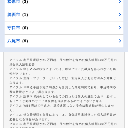
松原市
(3)
箕面市
(1)
守口市
(6)
八尾市
(9)
アイフル 利用限度額が50万円超、且つ他社を含めた借入総額100万円超の
場合収入証明必要
アイフル 申し込みの状況によっては、希望に沿った融資を得られない可能
性があります。
アイフル 主婦・フリーターといった方は、安定収入がある方のみが対象と
なります。
アイフル ※申込手続き完了時点から計測した最短時間であり、申込時間や
審査状況などにより異なります。
アイフル 記事内で紹介している全ての口コミは個人の感想であり、必ずし
も口コミと同様のサービス提供を保証するものではございません。
アイフル WEB完結で申込み、返済遅延しない場合は郵送物が発生しませ
ん。
アイフル 借入希望額や条件によっては、身分証明書以外にも収入証明書が
必要となる場合があります。
プロミス 利用限度額が50万円超、且つ他社を含めた借入総額100万円超の