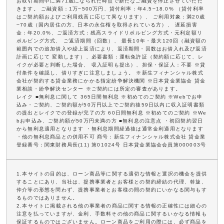
お取引期間中に満71歳になられた時点で新たなご融資を停止させていただ
きます。 ご融資額：1万~500万円、貸付利率：年4.5~18.0% （貸付利率
はご契約額およびご利用残高に応じて異なります）、 ご利用対象：満20歳
~70歳（国内居住の方、日本の永住権を取得されている方）、 遅延損害
金：年20.0%、ご返済方式：残高スライドリボルビング方式・元利定額リ
ボルビング方式、 ご返済期間（回数）、 最長10年・最大120回（融資額の
範囲内での追加借入や繰上返済により、返済期間・回数はお借入れ及び返済
計画に応じて 変動します）、必要書類：運転免許証（契約額に応じて、レ
イクが必要と判断した場合、 収入証明も提出）、担保・保証人：不要 ※貸
付条件を確認し、借りすぎに注意しましょう。 ※新生フィナンシャル株式
会社が契約する貸金業務にかかる指定紛争解決機関 ※日本貸金業協会 貸金
業相談・紛争解決センター ※ご契約には所定の審査があります。
レイク ■無利息に関して 365日間無利息 ※初めてのご契約 ※Webでお申
込み・ご契約、ご契約額が50万円以上でご契約後59日以内に収入証明書類
の提出とレイクでの登録が完了の方 60日間無利息 ※初めてのご契約 ※We
bお申込み、ご契約額が50万円未満の方 ■無利息の注意点 ・初回契約翌日
から無利息適用となります ・無利息期間経過後は通常金利適用となります
・他の無利息商品との併用不可 商号：新生フィナンシャル株式会社 貸金業
登録番号：関東財務局長(11) 第01024号 日本貸金業協会会員第000003号
1.本サイトの目的は、ローン商品等に関する適切な情報と選択の機会を提供
することにあり、当社は、提携事業者とお客様との契約締結の代理、斡旋、
仲介等の形態を問わず、提携事業者とお客様の間の契約にいかなる関与もす
るものではありません。
2.本サイトに掲載される他の事業者の商品に関する情報の正確性には細心の
注意を払っていますが、金利、手数料その他の商品に関するいかなる情報も
保証するものではございません。ローン商品をご利用の際には、必ず商品を