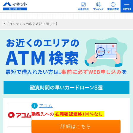
【コンテンツの広告表記に関して】
本コンテンツには、紹介している商品・商材の広告（リンク）を含む場合がありま
す。 これらの広告を経由して読者が企業ホームページを訪れ、成約が発生すると弊
社に対して企業から紹介報酬が支払われるという収益モデルです。 ただし、特定の
商品を根拠なくPRするものではなく、当編集部の調査／ユーザーへの口コミ収集な
どに基づき、公平性を担保した情報提供を行っています。
>提携企業一覧
1
アコム
勤務先への
在籍確認連絡100%なし
詳細はこちら