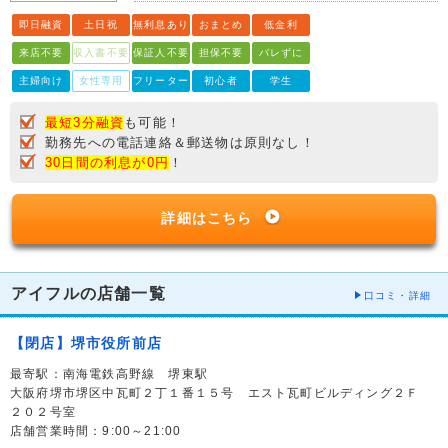
即日融資
土日祝
無利息あり
おまとめ
低金利
来店不要
収入書不要
保証人不要
担保不要
バレずに
主婦向け
女性専用
フリーター
初心者
学生
最短3分融資
も可能！
勤務先への電話連絡＆郵送物は原則なし！
30日間の利息が0円
！
詳細はこちら
アイフルの店舗一覧
口コミ・詳細
【閉店】堺市役所前店
最寄駅：南海電鉄高野線 堺東駅
大阪府堺市堺区中瓦町２丁１番１５号 エスト瓦町ビルディング２Ｆ
２０２号室
店舗営業時間：9:00～21:00