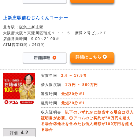
上新庄駅前むじんくんコーナー
最寄駅：阪急上新庄駅
大阪府大阪市東淀川区瑞光１-１１-５ 廣澤２号ビル２Ｆ
店舗営業時間：9:00～21:00※
ATM営業時間：24時間
詳細はこちら
実質年率：
2.4 ～ 17.9％
借入限度額：
1万円 ～ 800万円
審査時間：
最短20分※1
融資時間：
最短20分※1
収入証明書：
以下のいずれかに該当する場合は収入
証明書が必要。①アコムのご契約が50万円を超え
る場合②他社を含めたお借入総額が100万円を超え
る場合
4.2
評価 :