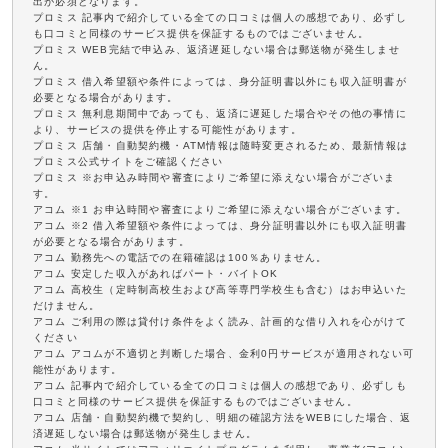
出が必須となります。
プロミス 記事内で紹介している全ての口コミは個人の感想であり、必ずし
も口コミと同様のサービス提供を保証するものではございません。
プロミス WEB完結で申込み、返済遅延しない場合は郵送物が発生しませ
ん。
プロミス 借入希望額や条件によっては、身分証明書以外にも収入証明書が
必要となる場合があります。
プロミス 無利息期間中であっても、返済に遅延した場合やその他の事情に
より、サービスの提供を停止する可能性があります。
プロミス 店舗・自動契約機・ATM情報は随時変更されるため、最新情報は
プロミス公式サイトをご確認ください
プロミス ※お申込み時間や審査によりご希望に添えない場合がございま
す。
アコム ※1 お申込時間や審査によりご希望に添えない場合がございます。
アコム ※2 借入希望額や条件によっては、身分証明書以外にも収入証明書
が必要となる場合があります。
アコム 勤務先への電話での在籍確認は100％ありません。
アコム 安定した収入があればパート・バイトOK
アコム 高校生（定時制高校生および高等専門学校生も含む）はお申込いた
だけません。
アコム ご利用の際は貸付け条件をよく読み、計画的な借り入れを心がけて
ください
アコム アコムが不適切と判断した場合、金利0円サービスが適用されない可
能性があります。
アコム 記事内で紹介している全ての口コミは個人の感想であり、必ずしも
口コミと同様のサービス提供を保証するものではございません。
アコム 店舗・自動契約機で契約し、明細の確認方法をWEBにした場合、返
済遅延しない場合は郵送物が発生しません。