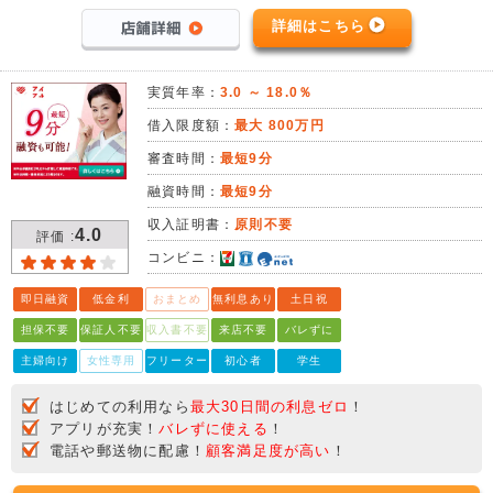
詳細はこちら
実質年率：
3.0 ～ 18.0％
借入限度額：
最大 800万円
審査時間：
最短9分
融資時間：
最短9分
収入証明書：
原則不要
4.0
評価 :
コンビニ：
即日融資
低金利
おまとめ
無利息あり
土日祝
担保不要
保証人不要
収入書不要
来店不要
バレずに
主婦向け
女性専用
フリーター
初心者
学生
はじめての利用なら
最大30日間の利息ゼロ
！
アプリが充実！
バレずに使える
！
電話や郵送物に配慮！
顧客満足度が高い
！