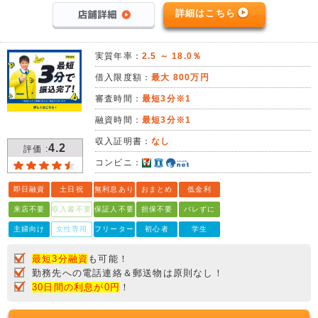
詳細はこちら
実質年率：
2.5 ～ 18.0％
借入限度額：
最大 800万円
審査時間：
最短3分※1
融資時間：
最短3分※1
収入証明書：
なし
4.2
評価 :
コンビニ：
即日融資
土日祝
無利息あり
おまとめ
低金利
来店不要
収入書不要
保証人不要
担保不要
バレずに
主婦向け
女性専用
フリーター
初心者
学生
最短3分融資
も可能！
勤務先への電話連絡＆郵送物は原則なし！
30日間の利息が0円
！