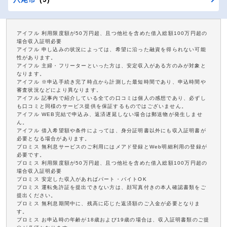
アイフル 利用限度額が50万円超、且つ他社を含めた借入総額100万円超の
場合収入証明必要
アイフル 申し込みの状況によっては、希望に沿った融資を得られない可能
性があります。
アイフル 主婦・フリーターといった方は、安定収入がある方のみが対象と
なります。
アイフル ※申込手続き完了時点から計測した最短時間であり、申込時間や
審査状況などにより異なります。
アイフル 記事内で紹介している全ての口コミは個人の感想であり、必ずし
も口コミと同様のサービス提供を保証するものではございません。
アイフル WEB完結で申込み、返済遅延しない場合は郵送物が発生しませ
ん。
アイフル 借入希望額や条件によっては、身分証明書以外にも収入証明書が
必要となる場合があります。
プロミス 無利息サービスのご利用にはメアド登録とWeb明細利用の登録が
必要です。
プロミス 利用限度額が50万円超、且つ他社を含めた借入総額100万円超の
場合収入証明必要
プロミス 安定した収入があればパート・バイトOK
プロミス 運転免許証を提出できない方は、顔写真付きの本人確認書類をご
提出ください。
プロミス 無利息期間中に、残高に応じた返済額のご入金が必要となりま
す。
プロミス お申込時の年齢が18歳および19歳の場合は、収入証明書類のご提