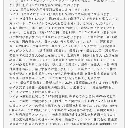
アコム 当サイトではアフィリエイトプログラムを利用し、事業者(アコム)
から委託を受け広告収益を得て運営しております
アコム 適用金利や利用極度額は審査によって決定します
レイク 口座振込による借入は原則として銀行営業時間内に限られます。
レイク ■貸付条件について 満20歳以上70歳以下の方で安定した収入のある
方（パート・アルバイトで収入のある方も可）は、ご利用いただけます。
お取引期間中に満71歳になられた時点で新たなご融資を停止させていただ
きます。 ご融資額：1万~500万円、貸付利率：年4.5~18.0% （貸付利率
はご契約額およびご利用残高に応じて異なります）、 ご利用対象：満20歳
~70歳（国内居住の方、日本の永住権を取得されている方）、 遅延損害
金：年20.0%、ご返済方式：残高スライドリボルビング方式・元利定額リ
ボルビング方式、 ご返済期間（回数）、 最長10年・最大120回（融資額の
範囲内での追加借入や繰上返済により、返済期間・回数はお借入れ及び返済
計画に応じて 変動します）、必要書類：運転免許証（契約額に応じて、レ
イクが必要と判断した場合、 収入証明も提出）、担保・保証人：不要 ※貸
付条件を確認し、借りすぎに注意しましょう。 ※新生フィナンシャル株式
会社が契約する貸金業務にかかる指定紛争解決機関 ※日本貸金業協会 貸金
業相談・紛争解決センター ※ご契約には所定の審査があります。
レイク 最短即日融資をご希望の場合、21時（日曜日は18時）までのご契約
手続き完了（審査・必要書類の確認含む）が必要です。一部金融機関およ
び、メンテナンス時間等を除きます。
レイク ■無利息に関して 365日間無利息 ※初めてのご契約 ※Webでお申
込み・ご契約、ご契約額が50万円以上でご契約後59日以内に収入証明書類
の提出とレイクでの登録が完了の方 60日間無利息 ※初めてのご契約 ※We
bお申込み、ご契約額が50万円未満の方 ■無利息の注意点 ・初回契約翌日
から無利息適用となります ・無利息期間経過後は通常金利適用となります
・他の無利息商品との併用不可 商号：新生フィナンシャル株式会社 貸金業
登録番号：関東財務局長(11) 第01024号 日本貸金業協会会員第000003号