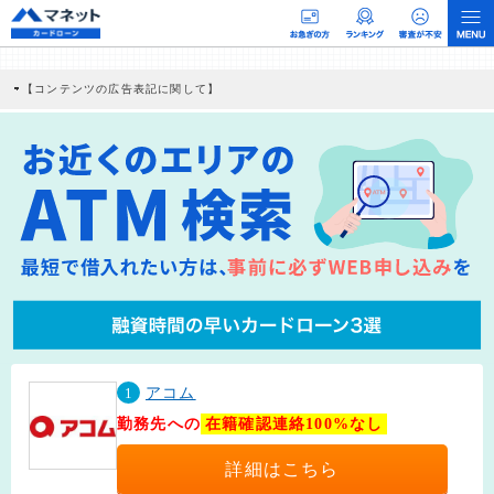
【コンテンツの広告表記に関して】
本コンテンツには、紹介している商品・商材の広告（リンク）を含む場合がありま
す。 これらの広告を経由して読者が企業ホームページを訪れ、成約が発生すると弊
社に対して企業から紹介報酬が支払われるという収益モデルです。 ただし、特定の
商品を根拠なくPRするものではなく、当編集部の調査／ユーザーへの口コミ収集な
どに基づき、公平性を担保した情報提供を行っています。
>提携企業一覧
1
アコム
勤務先への
在籍確認連絡100%なし
詳細はこちら