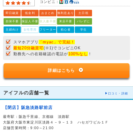
コンビニ：
即日融資
低金利
おまとめ
無利息あり
土日祝
担保不要
保証人不要
収入書不要
来店不要
バレずに
主婦向け
女性専用
フリーター
初心者
学生
スマホアプリ
「myac」で完結！
最短20分融資可
(※1)でコンビニOK
勤務先への在籍確認の電話が
100%なし
！
詳細はこちら
アイフルの店舗一覧
口コミ・詳細
【閉店】阪急淡路駅前店
最寄駅：阪急千里線、京都線 淡路駅
大阪府大阪市東淀川区淡路４－９－１３ ハセガワビル１Ｆ
店舗営業時間：9:00～21:00