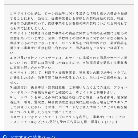
1.本サイトの目的は、ローン商品等に関する適切な情報と選択の機会を提供
することにあり、当社は、提携事業者とお客様との契約締結の代理、斡旋、
仲介等の形態を問わず、提携事業者とお客様の間の契約にいかなる関与もす
るものではありません。
2.本サイトに掲載される他の事業者の商品に関する情報の正確性には細心の
注意を払っていますが、金利、手数料その他の商品に関するいかなる情報も
保証するものではございません。ローン商品をご利用の際には、必ず商品を
提供する事業者に直接お問い合わせの上、商品詳細をご自身でご確認下さ
い。
3.当社及び当社アドバイザーでは、本サイトに掲載される商品やサービス等
についてのご質問には回答致しかねますので、当該商品等を提供する事業者
に直接お問い合わせ下さい。
4.本サイトに関して、利用者と提携事業者、第三者との間で紛争やトラブル
が発生した場合、当事者間で解決を図るものとし、当社は一切責任を負いま
せん。
5.編集方針、免責事項・知的財産権、ご利用いただく上での注意、プライバ
シーポリシーの各規程を必ずご確認の上、本サイトをご利用下さい。
6.カードローンお申し込み時に保険証を提出する場合、保険者番号、被保険
者記号・番号、通院歴、臓器提供意思確認欄に記載がある場合はマスキング
してお送りください。その他、バーコードなど個人情報にアクセス可能な情
報についても隠したうえでご提出ください。
※当サイトではアフィリエイトプログラムを利用し、事業者(アコム／プロ
ミス／アイフルなど)から委託を受け広告収益を得て運営しております。
おすすめの特集ページ