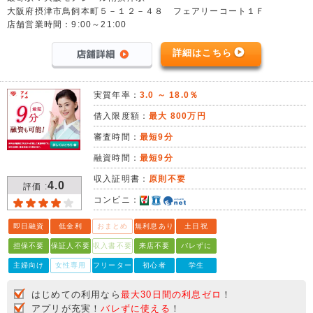
大阪府摂津市鳥飼本町５－１２－４８ フェアリーコート１Ｆ
店舗営業時間：9:00～21:00
詳細はこちら
実質年率：
3.0 ～ 18.0％
借入限度額：
最大 800万円
審査時間：
最短9分
融資時間：
最短9分
収入証明書：
原則不要
4.0
評価 :
コンビニ：
即日融資
低金利
おまとめ
無利息あり
土日祝
担保不要
保証人不要
収入書不要
来店不要
バレずに
主婦向け
女性専用
フリーター
初心者
学生
はじめての利用なら
最大30日間の利息ゼロ
！
アプリが充実！
バレずに使える
！