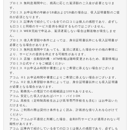
プロミス 無利息期間中に、残高に応じた返済額のご入金が必要となりま
す。
プロミス お申込時の年齢が18歳および19歳の場合は、収入証明書類のご提
出が必須となります。
プロミス 記事内で紹介している全ての口コミは個人の感想であり、必ずし
も口コミと同様のサービス提供を保証するものではございません。
プロミス WEB完結で申込み、返済遅延しない場合は郵送物が発生しませ
ん。
プロミス 借入希望額や条件によっては、身分証明書以外にも収入証明書が
必要となる場合があります。
プロミス 無利息期間中であっても、返済に遅延した場合やその他の事情に
より、サービスの提供を停止する可能性があります。
プロミス 店舗・自動契約機・ATM情報は随時変更されるため、最新情報は
プロミス公式サイトをご確認ください
プロミス ※お申込み時間や審査によりご希望に添えない場合がございま
す。
アコム ※1 お申込時間や審査によりご希望に添えない場合がございます。
アコム ※2 借入希望額や条件によっては、身分証明書以外にも収入証明書
が必要となる場合があります。
アコム 勤務先への電話での在籍確認は100％ありません。
アコム 安定した収入があればパート・バイトOK
アコム 高校生（定時制高校生および高等専門学校生も含む）はお申込いた
だけません。
アコム ご利用の際は貸付け条件をよく読み、計画的な借り入れを心がけて
ください
アコム アコムが不適切と判断した場合、金利0円サービスが適用されない可
能性があります。
アコム 記事内で紹介している全ての口コミは個人の感想であり、必ずしも