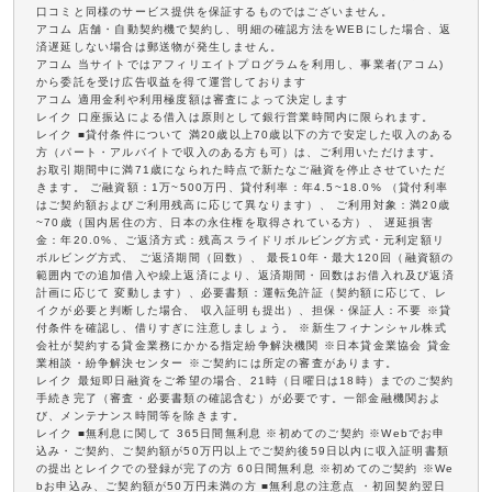
口コミと同様のサービス提供を保証するものではございません。
アコム 店舗・自動契約機で契約し、明細の確認方法をWEBにした場合、返
済遅延しない場合は郵送物が発生しません。
アコム 当サイトではアフィリエイトプログラムを利用し、事業者(アコム)
から委託を受け広告収益を得て運営しております
アコム 適用金利や利用極度額は審査によって決定します
レイク 口座振込による借入は原則として銀行営業時間内に限られます。
レイク ■貸付条件について 満20歳以上70歳以下の方で安定した収入のある
方（パート・アルバイトで収入のある方も可）は、ご利用いただけます。
お取引期間中に満71歳になられた時点で新たなご融資を停止させていただ
きます。 ご融資額：1万~500万円、貸付利率：年4.5~18.0% （貸付利率
はご契約額およびご利用残高に応じて異なります）、 ご利用対象：満20歳
~70歳（国内居住の方、日本の永住権を取得されている方）、 遅延損害
金：年20.0%、ご返済方式：残高スライドリボルビング方式・元利定額リ
ボルビング方式、 ご返済期間（回数）、 最長10年・最大120回（融資額の
範囲内での追加借入や繰上返済により、返済期間・回数はお借入れ及び返済
計画に応じて 変動します）、必要書類：運転免許証（契約額に応じて、レ
イクが必要と判断した場合、 収入証明も提出）、担保・保証人：不要 ※貸
付条件を確認し、借りすぎに注意しましょう。 ※新生フィナンシャル株式
会社が契約する貸金業務にかかる指定紛争解決機関 ※日本貸金業協会 貸金
業相談・紛争解決センター ※ご契約には所定の審査があります。
レイク 最短即日融資をご希望の場合、21時（日曜日は18時）までのご契約
手続き完了（審査・必要書類の確認含む）が必要です。一部金融機関およ
び、メンテナンス時間等を除きます。
レイク ■無利息に関して 365日間無利息 ※初めてのご契約 ※Webでお申
込み・ご契約、ご契約額が50万円以上でご契約後59日以内に収入証明書類
の提出とレイクでの登録が完了の方 60日間無利息 ※初めてのご契約 ※We
bお申込み、ご契約額が50万円未満の方 ■無利息の注意点 ・初回契約翌日