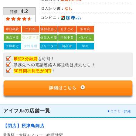
収入証明書：
なし
4.2
評価 :
コンビニ：
即日融資
土日祝
無利息あり
おまとめ
低金利
来店不要
収入書不要
保証人不要
担保不要
バレずに
主婦向け
女性専用
フリーター
初心者
学生
最短3分融資
も可能！
勤務先への電話連絡＆郵送物は原則なし！
30日間の利息が0円
！
詳細はこちら
アイフルの店舗一覧
口コミ・詳細
【閉店】摂津鳥飼店
最寄駅：大阪モノレール南摂津駅