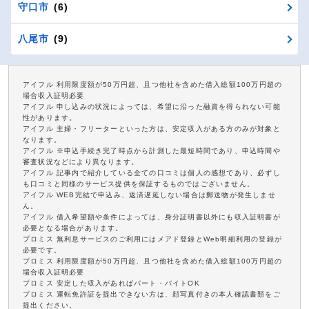
守口市
(6)
八尾市
(9)
アイフル 利用限度額が50万円超、且つ他社を含めた借入総額100万円超の
場合収入証明必要
アイフル 申し込みの状況によっては、希望に沿った融資を得られない可能
性があります。
アイフル 主婦・フリーターといった方は、安定収入がある方のみが対象と
なります。
アイフル ※申込手続き完了時点から計測した最短時間であり、申込時間や
審査状況などにより異なります。
アイフル 記事内で紹介している全ての口コミは個人の感想であり、必ずし
も口コミと同様のサービス提供を保証するものではございません。
アイフル WEB完結で申込み、返済遅延しない場合は郵送物が発生しませ
ん。
アイフル 借入希望額や条件によっては、身分証明書以外にも収入証明書が
必要となる場合があります。
プロミス 無利息サービスのご利用にはメアド登録とWeb明細利用の登録が
必要です。
プロミス 利用限度額が50万円超、且つ他社を含めた借入総額100万円超の
場合収入証明必要
プロミス 安定した収入があればパート・バイトOK
プロミス 運転免許証を提出できない方は、顔写真付きの本人確認書類をご
提出ください。