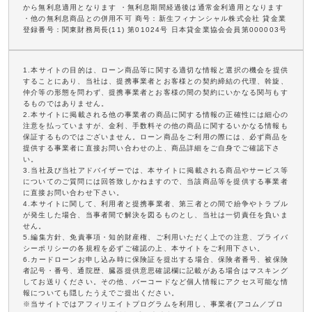
から無利息適用となります ・無利息期間経過後は通常金利適用となります
・他の無利息商品との併用不可 商号：新生フィナンシャル株式会社 貸金業
登録番号：関東財務局長(11) 第01024号 日本貸金業協会会員第000003号
1.本サイトの目的は、ローン商品等に関する適切な情報と選択の機会を提供
することにあり、当社は、提携事業者とお客様との契約締結の代理、斡旋、
仲介等の形態を問わず、提携事業者とお客様の間の契約にいかなる関与もす
るものではありません。
2.本サイトに掲載される他の事業者の商品に関する情報の正確性には細心の
注意を払っていますが、金利、手数料その他の商品に関するいかなる情報も
保証するものではございません。ローン商品をご利用の際には、必ず商品を
提供する事業者に直接お問い合わせの上、商品詳細をご自身でご確認下さ
い。
3.当社及び当社アドバイザーでは、本サイトに掲載される商品やサービス等
についてのご質問には回答致しかねますので、当該商品等を提供する事業者
に直接お問い合わせ下さい。
4.本サイトに関して、利用者と提携事業者、第三者との間で紛争やトラブル
が発生した場合、当事者間で解決を図るものとし、当社は一切責任を負いま
せん。
5.編集方針、免責事項・知的財産権、ご利用いただく上での注意、プライバ
シーポリシーの各規程を必ずご確認の上、本サイトをご利用下さい。
6.カードローンお申し込み時に保険証を提出する場合、保険者番号、被保険
者記号・番号、通院歴、臓器提供意思確認欄に記載がある場合はマスキング
してお送りください。その他、バーコードなど個人情報にアクセス可能な情
報についても隠したうえでご提出ください。
※当サイトではアフィリエイトプログラムを利用し、事業者(アコム／プロ