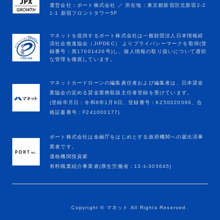
マネットカードローンの編集責任者および編集者は、日本貸金
業協会の定める貸金業務取扱主任者登録を受けています。
(登録年月日：令和8年1月9日、登録番号：K250020096、合
格証書番号：F241000177)
ポート株式会社は金融庁をはじめとする政府機関への届出済事
業者です。
適格機関投資家
有料職業紹介事業者(厚生労働省：13-ﾕ-305645)