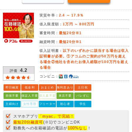
実質年率：
2.4 ～ 17.9％
借入限度額：
1万円 ～ 800万円
審査時間：
最短20分※1
融資時間：
最短20分※1
収入証明書：
以下のいずれかに該当する場合は収入
証明書が必要。①アコムのご契約が50万円を超え
る場合②他社を含めたお借入総額が100万円を超え
る場合
4.2
評価 :
コンビニ：
即日融資
低金利
おまとめ
無利息あり
土日祝
担保不要
保証人不要
収入書不要
来店不要
バレずに
主婦向け
女性専用
フリーター
初心者
学生
スマホアプリ
「myac」で完結！
最短20分融資可
(※1)でコンビニOK
勤務先への在籍確認の電話が
100%なし
！