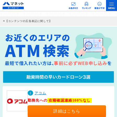
【コンテンツの広告表記に関して】
本コンテンツには、紹介している商品・商材の広告（リンク）を含む場合がありま
す。 これらの広告を経由して読者が企業ホームページを訪れ、成約が発生すると弊
社に対して企業から紹介報酬が支払われるという収益モデルです。 ただし、特定の
商品を根拠なくPRするものではなく、当編集部の調査／ユーザーへの口コミ収集な
どに基づき、公平性を担保した情報提供を行っています。
>提携企業一覧
1
アコム
勤務先への
在籍確認連絡100%なし
詳細はこちら