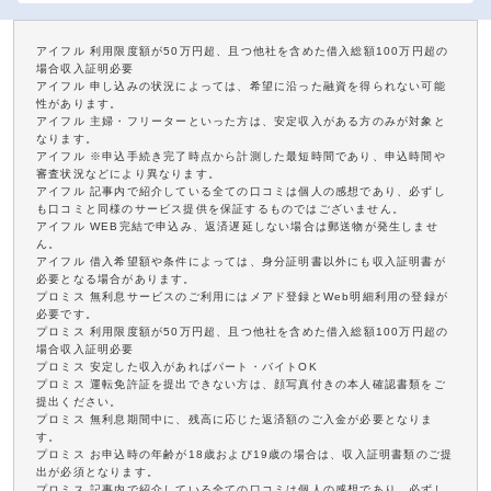
アイフル 利用限度額が50万円超、且つ他社を含めた借入総額100万円超の
場合収入証明必要
アイフル 申し込みの状況によっては、希望に沿った融資を得られない可能
性があります。
アイフル 主婦・フリーターといった方は、安定収入がある方のみが対象と
なります。
アイフル ※申込手続き完了時点から計測した最短時間であり、申込時間や
審査状況などにより異なります。
アイフル 記事内で紹介している全ての口コミは個人の感想であり、必ずし
も口コミと同様のサービス提供を保証するものではございません。
アイフル WEB完結で申込み、返済遅延しない場合は郵送物が発生しませ
ん。
アイフル 借入希望額や条件によっては、身分証明書以外にも収入証明書が
必要となる場合があります。
プロミス 無利息サービスのご利用にはメアド登録とWeb明細利用の登録が
必要です。
プロミス 利用限度額が50万円超、且つ他社を含めた借入総額100万円超の
場合収入証明必要
プロミス 安定した収入があればパート・バイトOK
プロミス 運転免許証を提出できない方は、顔写真付きの本人確認書類をご
提出ください。
プロミス 無利息期間中に、残高に応じた返済額のご入金が必要となりま
す。
プロミス お申込時の年齢が18歳および19歳の場合は、収入証明書類のご提
出が必須となります。
プロミス 記事内で紹介している全ての口コミは個人の感想であり、必ずし