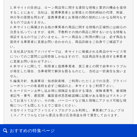
1.本サイトの目的は、ローン商品等に関する適切な情報と選択の機会を提供
することにあり、当社は、提携事業者とお客様との契約締結の代理、斡旋、
仲介等の形態を問わず、提携事業者とお客様の間の契約にいかなる関与もす
るものではありません。
2.本サイトに掲載される他の事業者の商品に関する情報の正確性には細心の
注意を払っていますが、金利、手数料その他の商品に関するいかなる情報も
保証するものではございません。ローン商品をご利用の際には、必ず商品を
提供する事業者に直接お問い合わせの上、商品詳細をご自身でご確認下さ
い。
3.当社及び当社アドバイザーでは、本サイトに掲載される商品やサービス等
についてのご質問には回答致しかねますので、当該商品等を提供する事業者
に直接お問い合わせ下さい。
4.本サイトに関して、利用者と提携事業者、第三者との間で紛争やトラブル
が発生した場合、当事者間で解決を図るものとし、当社は一切責任を負いま
せん。
5.編集方針、免責事項・知的財産権、ご利用いただく上での注意、プライバ
シーポリシーの各規程を必ずご確認の上、本サイトをご利用下さい。
6.カードローンお申し込み時に保険証を提出する場合、保険者番号、被保険
者記号・番号、通院歴、臓器提供意思確認欄に記載がある場合はマスキング
してお送りください。その他、バーコードなど個人情報にアクセス可能な情
報についても隠したうえでご提出ください。
※当サイトではアフィリエイトプログラムを利用し、事業者(アコム／プロ
ミス／アイフルなど)から委託を受け広告収益を得て運営しております。
おすすめの特集ページ