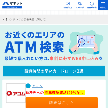
【コンテンツの広告表記に関して】
本コンテンツには、紹介している商品・商材の広告（リンク）を含む場合がありま
す。 これらの広告を経由して読者が企業ホームページを訪れ、成約が発生すると弊
社に対して企業から紹介報酬が支払われるという収益モデルです。 ただし、特定の
商品を根拠なくPRするものではなく、当編集部の調査／ユーザーへの口コミ収集な
どに基づき、公平性を担保した情報提供を行っています。
>提携企業一覧
1
アコム
勤務先への
在籍確認連絡100%なし
詳細はこちら