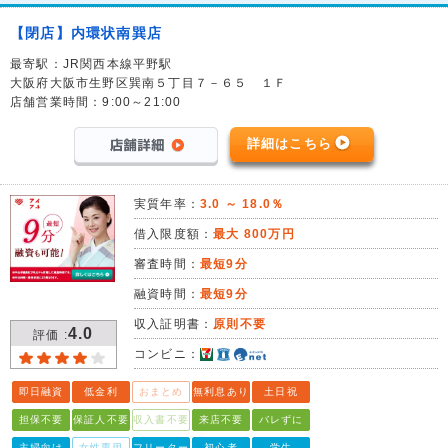
【閉店】内環状南巽店
最寄駅：JR関西本線平野駅
大阪府大阪市生野区巽南５丁目７－６５ １Ｆ
店舗営業時間：9:00～21:00
詳細はこちら
実質年率：
3.0 ～ 18.0％
借入限度額：
最大 800万円
審査時間：
最短9分
融資時間：
最短9分
収入証明書：
原則不要
4.0
評価 :
コンビニ：
即日融資
低金利
おまとめ
無利息あり
土日祝
担保不要
保証人不要
収入書不要
来店不要
バレずに
主婦向け
女性専用
フリーター
初心者
学生