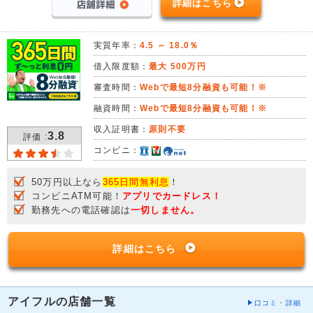
詳細はこちら
実質年率：
4.5 ～ 18.0％
借入限度額：
最大 500万円
審査時間：
Webで最短8分融資も可能！※
融資時間：
Webで最短8分融資も可能！※
収入証明書：
原則不要
3.8
評価 :
コンビニ：
50万円以上なら
365日間無利息
！
コンビニATM可能！
アプリでカードレス！
勤務先への電話確認は
一切しません。
詳細はこちら
アイフルの店舗一覧
口コミ・詳細