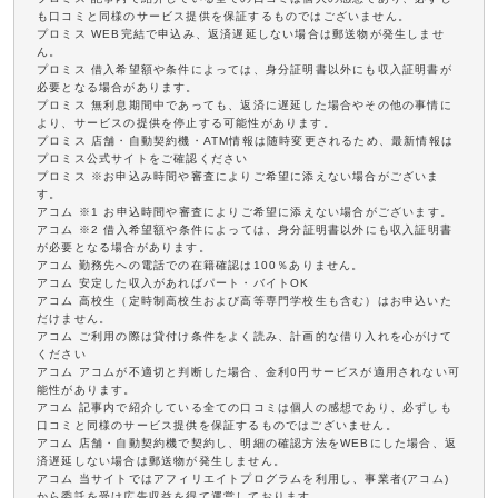
も口コミと同様のサービス提供を保証するものではございません。
プロミス WEB完結で申込み、返済遅延しない場合は郵送物が発生しませ
ん。
プロミス 借入希望額や条件によっては、身分証明書以外にも収入証明書が
必要となる場合があります。
プロミス 無利息期間中であっても、返済に遅延した場合やその他の事情に
より、サービスの提供を停止する可能性があります。
プロミス 店舗・自動契約機・ATM情報は随時変更されるため、最新情報は
プロミス公式サイトをご確認ください
プロミス ※お申込み時間や審査によりご希望に添えない場合がございま
す。
アコム ※1 お申込時間や審査によりご希望に添えない場合がございます。
アコム ※2 借入希望額や条件によっては、身分証明書以外にも収入証明書
が必要となる場合があります。
アコム 勤務先への電話での在籍確認は100％ありません。
アコム 安定した収入があればパート・バイトOK
アコム 高校生（定時制高校生および高等専門学校生も含む）はお申込いた
だけません。
アコム ご利用の際は貸付け条件をよく読み、計画的な借り入れを心がけて
ください
アコム アコムが不適切と判断した場合、金利0円サービスが適用されない可
能性があります。
アコム 記事内で紹介している全ての口コミは個人の感想であり、必ずしも
口コミと同様のサービス提供を保証するものではございません。
アコム 店舗・自動契約機で契約し、明細の確認方法をWEBにした場合、返
済遅延しない場合は郵送物が発生しません。
アコム 当サイトではアフィリエイトプログラムを利用し、事業者(アコム)
から委託を受け広告収益を得て運営しております