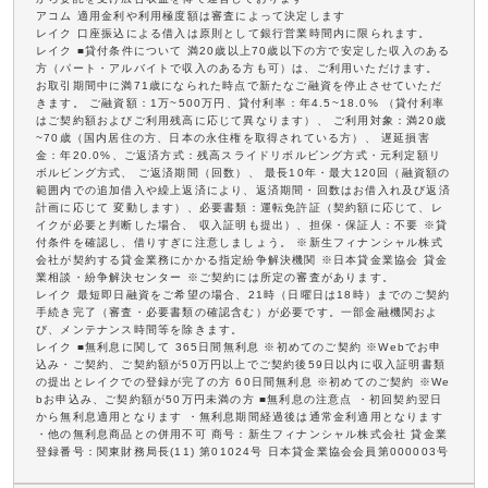
アコム 適用金利や利用極度額は審査によって決定します
レイク 口座振込による借入は原則として銀行営業時間内に限られます。
レイク ■貸付条件について 満20歳以上70歳以下の方で安定した収入のある
方（パート・アルバイトで収入のある方も可）は、ご利用いただけます。
お取引期間中に満71歳になられた時点で新たなご融資を停止させていただ
きます。 ご融資額：1万~500万円、貸付利率：年4.5~18.0% （貸付利率
はご契約額およびご利用残高に応じて異なります）、 ご利用対象：満20歳
~70歳（国内居住の方、日本の永住権を取得されている方）、 遅延損害
金：年20.0%、ご返済方式：残高スライドリボルビング方式・元利定額リ
ボルビング方式、 ご返済期間（回数）、 最長10年・最大120回（融資額の
範囲内での追加借入や繰上返済により、返済期間・回数はお借入れ及び返済
計画に応じて 変動します）、必要書類：運転免許証（契約額に応じて、レ
イクが必要と判断した場合、 収入証明も提出）、担保・保証人：不要 ※貸
付条件を確認し、借りすぎに注意しましょう。 ※新生フィナンシャル株式
会社が契約する貸金業務にかかる指定紛争解決機関 ※日本貸金業協会 貸金
業相談・紛争解決センター ※ご契約には所定の審査があります。
レイク 最短即日融資をご希望の場合、21時（日曜日は18時）までのご契約
手続き完了（審査・必要書類の確認含む）が必要です。一部金融機関およ
び、メンテナンス時間等を除きます。
レイク ■無利息に関して 365日間無利息 ※初めてのご契約 ※Webでお申
込み・ご契約、ご契約額が50万円以上でご契約後59日以内に収入証明書類
の提出とレイクでの登録が完了の方 60日間無利息 ※初めてのご契約 ※We
bお申込み、ご契約額が50万円未満の方 ■無利息の注意点 ・初回契約翌日
から無利息適用となります ・無利息期間経過後は通常金利適用となります
・他の無利息商品との併用不可 商号：新生フィナンシャル株式会社 貸金業
登録番号：関東財務局長(11) 第01024号 日本貸金業協会会員第000003号