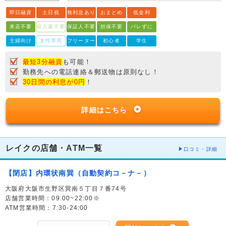
即日融資
土日祝
無利息あり
おまとめ
低金利
来店不要
収入書不要
保証人不要
担保不要
バレずに
主婦向け
女性専用
フリーター
初心者
学生
最短3分融資
も可能！
勤務先への電話連絡＆郵送物は原則なし！
30日間の利息が0円
！
詳細はこちら
レイクの店舗・ATM一覧
口コミ・詳細
【閉店】内環状南巽（自動契約コ－ナ－）
大阪府大阪市生野区巽南５丁目７番74号
店舗営業時間：09:00~22:00※
ATM営業時間：7:30-24:00