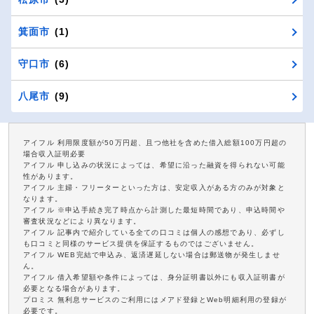
箕面市
(1)
守口市
(6)
八尾市
(9)
アイフル 利用限度額が50万円超、且つ他社を含めた借入総額100万円超の
場合収入証明必要
アイフル 申し込みの状況によっては、希望に沿った融資を得られない可能
性があります。
アイフル 主婦・フリーターといった方は、安定収入がある方のみが対象と
なります。
アイフル ※申込手続き完了時点から計測した最短時間であり、申込時間や
審査状況などにより異なります。
アイフル 記事内で紹介している全ての口コミは個人の感想であり、必ずし
も口コミと同様のサービス提供を保証するものではございません。
アイフル WEB完結で申込み、返済遅延しない場合は郵送物が発生しませ
ん。
アイフル 借入希望額や条件によっては、身分証明書以外にも収入証明書が
必要となる場合があります。
プロミス 無利息サービスのご利用にはメアド登録とWeb明細利用の登録が
必要です。