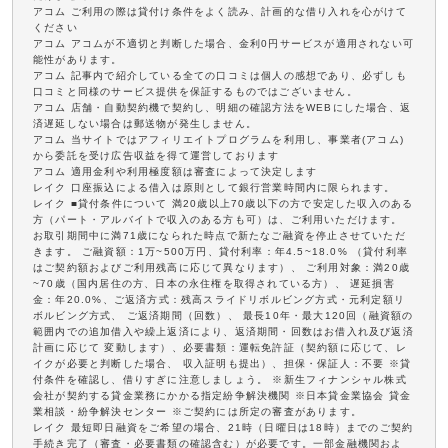
アコム ご利用の際は貸付け条件をよく読み、計画的な借り入れを心がけて
ください
アコム アコムが不適切と判断した場合、金利0円サービスが適用されない可
能性があります。
アコム 記事内で紹介している全ての口コミは個人の感想であり、必ずしも
口コミと同様のサービス提供を保証するものではございません。
アコム 店舗・自動契約機で契約し、明細の確認方法をWEBにした場合、返
済遅延しない場合は郵送物が発生しません。
アコム 当サイトではアフィリエイトプログラムを利用し、事業者(アコム)
から委託を受け広告収益を得て運営しております
アコム 適用金利や利用極度額は審査によって決定します
レイク 口座振込による借入は原則として銀行営業時間内に限られます。
レイク ■貸付条件について 満20歳以上70歳以下の方で安定した収入のある
方（パート・アルバイトで収入のある方も可）は、ご利用いただけます。
お取引期間中に満71歳になられた時点で新たなご融資を停止させていただ
きます。 ご融資額：1万~500万円、貸付利率：年4.5~18.0% （貸付利率
はご契約額およびご利用残高に応じて異なります）、 ご利用対象：満20歳
~70歳（国内居住の方、日本の永住権を取得されている方）、 遅延損害
金：年20.0%、ご返済方式：残高スライドリボルビング方式・元利定額リ
ボルビング方式、 ご返済期間（回数）、 最長10年・最大120回（融資額の
範囲内での追加借入や繰上返済により、返済期間・回数はお借入れ及び返済
計画に応じて 変動します）、必要書類：運転免許証（契約額に応じて、レ
イクが必要と判断した場合、 収入証明も提出）、担保・保証人：不要 ※貸
付条件を確認し、借りすぎに注意しましょう。 ※新生フィナンシャル株式
会社が契約する貸金業務にかかる指定紛争解決機関 ※日本貸金業協会 貸金
業相談・紛争解決センター ※ご契約には所定の審査があります。
レイク 最短即日融資をご希望の場合、21時（日曜日は18時）までのご契約
手続き完了（審査・必要書類の確認含む）が必要です。一部金融機関およ