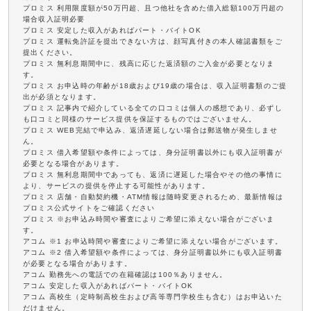
プロミス 利用限度額が50万円超、且つ他社を含めた借入総額100万円超の
場合収入証明必要
プロミス 安定した収入があればパート・バイトOK
プロミス 運転免許証を提出できない方は、顔写真付きの本人確認書類をご
提出ください。
プロミス 無利息期間中に、残高に応じた返済額のご入金が必要となりま
す。
プロミス お申込時の年齢が18歳および19歳の場合は、収入証明書類のご提
出が必須となります。
プロミス 記事内で紹介している全ての口コミは個人の感想であり、必ずし
も口コミと同様のサービス提供を保証するものではございません。
プロミス WEB完結で申込み、返済遅延しない場合は郵送物が発生しませ
ん。
プロミス 借入希望額や条件によっては、身分証明書以外にも収入証明書が
必要となる場合があります。
プロミス 無利息期間中であっても、返済に遅延した場合やその他の事情に
より、サービスの提供を停止する可能性があります。
プロミス 店舗・自動契約機・ATM情報は随時変更されるため、最新情報は
プロミス公式サイトをご確認ください
プロミス ※お申込み時間や審査によりご希望に添えない場合がございま
す。
アコム ※1 お申込時間や審査によりご希望に添えない場合がございます。
アコム ※2 借入希望額や条件によっては、身分証明書以外にも収入証明書
が必要となる場合があります。
アコム 勤務先への電話での在籍確認は100％ありません。
アコム 安定した収入があればパート・バイトOK
アコム 高校生（定時制高校生および高等専門学校生も含む）はお申込いた
だけません。