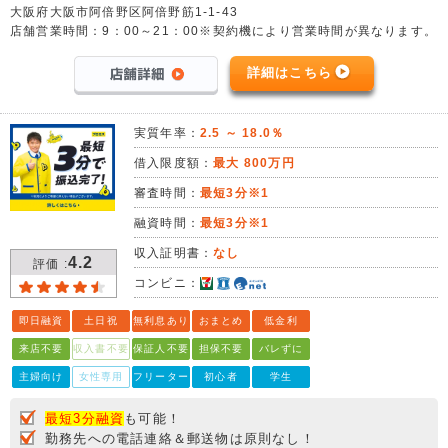
大阪府大阪市阿倍野区阿倍野筋1-1-43
店舗営業時間：9：00～21：00※契約機により営業時間が異なります。
詳細はこちら
実質年率：
2.5 ～ 18.0％
借入限度額：
最大 800万円
審査時間：
最短3分※1
融資時間：
最短3分※1
収入証明書：
なし
4.2
評価 :
コンビニ：
即日融資
土日祝
無利息あり
おまとめ
低金利
来店不要
収入書不要
保証人不要
担保不要
バレずに
主婦向け
女性専用
フリーター
初心者
学生
最短3分融資
も可能！
勤務先への電話連絡＆郵送物は原則なし！