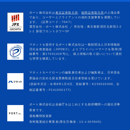
マネットカードローンの編集責任者および編集者は、日本貸金
業協会の定める貸金業務取扱主任者登録を受けています。
(登録年月日：令和8年1月9日、登録番号：K250020096、合
格証書番号：F241000177)
ポート株式会社は金融庁をはじめとする政府機関への届出済事
業者です。
適格機関投資家
有料職業紹介事業者(厚生労働省：13-ﾕ-305645)