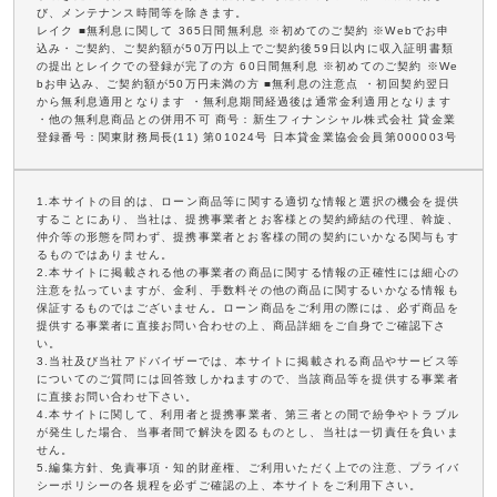
び、メンテナンス時間等を除きます。
レイク ■無利息に関して 365日間無利息 ※初めてのご契約 ※Webでお申
込み・ご契約、ご契約額が50万円以上でご契約後59日以内に収入証明書類
の提出とレイクでの登録が完了の方 60日間無利息 ※初めてのご契約 ※We
bお申込み、ご契約額が50万円未満の方 ■無利息の注意点 ・初回契約翌日
から無利息適用となります ・無利息期間経過後は通常金利適用となります
・他の無利息商品との併用不可 商号：新生フィナンシャル株式会社 貸金業
登録番号：関東財務局長(11) 第01024号 日本貸金業協会会員第000003号
1.本サイトの目的は、ローン商品等に関する適切な情報と選択の機会を提供
することにあり、当社は、提携事業者とお客様との契約締結の代理、斡旋、
仲介等の形態を問わず、提携事業者とお客様の間の契約にいかなる関与もす
るものではありません。
2.本サイトに掲載される他の事業者の商品に関する情報の正確性には細心の
注意を払っていますが、金利、手数料その他の商品に関するいかなる情報も
保証するものではございません。ローン商品をご利用の際には、必ず商品を
提供する事業者に直接お問い合わせの上、商品詳細をご自身でご確認下さ
い。
3.当社及び当社アドバイザーでは、本サイトに掲載される商品やサービス等
についてのご質問には回答致しかねますので、当該商品等を提供する事業者
に直接お問い合わせ下さい。
4.本サイトに関して、利用者と提携事業者、第三者との間で紛争やトラブル
が発生した場合、当事者間で解決を図るものとし、当社は一切責任を負いま
せん。
5.編集方針、免責事項・知的財産権、ご利用いただく上での注意、プライバ
シーポリシーの各規程を必ずご確認の上、本サイトをご利用下さい。