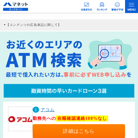
【コンテンツの広告表記に関して】
本コンテンツには、紹介している商品・商材の広告（リンク）を含む場合がありま
す。 これらの広告を経由して読者が企業ホームページを訪れ、成約が発生すると弊
社に対して企業から紹介報酬が支払われるという収益モデルです。 ただし、特定の
商品を根拠なくPRするものではなく、当編集部の調査／ユーザーへの口コミ収集な
どに基づき、公平性を担保した情報提供を行っています。
>提携企業一覧
1
アコム
勤務先への
在籍確認連絡100%なし
詳細はこちら