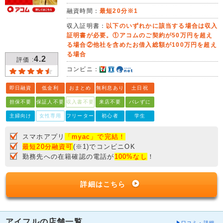
融資時間：
最短20分※1
収入証明書：
以下のいずれかに該当する場合は収入
証明書が必要。①アコムのご契約が50万円を超え
る場合②他社を含めたお借入総額が100万円を超え
る場合
4.2
評価 :
コンビニ：
即日融資
低金利
おまとめ
無利息あり
土日祝
担保不要
保証人不要
収入書不要
来店不要
バレずに
主婦向け
女性専用
フリーター
初心者
学生
スマホアプリ
「myac」で完結！
最短20分融資可
(※1)でコンビニOK
勤務先への在籍確認の電話が
100%なし
！
詳細はこちら
アイフルの店舗一覧
口コミ・詳細