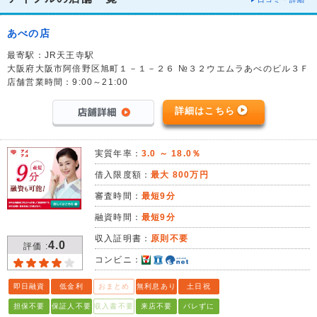
あべの店
最寄駅：JR天王寺駅
大阪府大阪市阿倍野区旭町１－１－２６ №３２ウエムラあべのビル３Ｆ
店舗営業時間：9:00～21:00
詳細はこちら
実質年率：
3.0 ～ 18.0％
借入限度額：
最大 800万円
審査時間：
最短9分
融資時間：
最短9分
収入証明書：
原則不要
4.0
評価 :
コンビニ：
即日融資
低金利
おまとめ
無利息あり
土日祝
担保不要
保証人不要
収入書不要
来店不要
バレずに