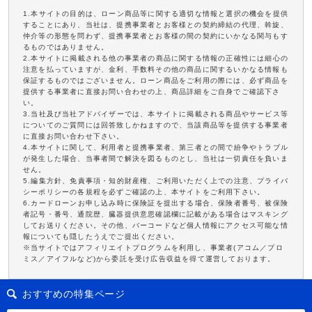
1.本サイトの目的は、ローン商品等に関する適切な情報と選択の機会を提供
することにあり、当社は、提携事業者とお客様との契約締結の代理、斡旋、
仲介等の形態を問わず、提携事業者とお客様の間の契約にいかなる関与もす
るものではありません。
2.本サイトに掲載される他の事業者の商品に関する情報の正確性には細心の
注意を払っていますが、金利、手数料その他の商品に関するいかなる情報も
保証するものではございません。ローン商品をご利用の際には、必ず商品を
提供する事業者に直接お問い合わせの上、商品詳細をご自身でご確認下さ
い。
3.当社及び当社アドバイザーでは、本サイトに掲載される商品やサービス等
についてのご質問には回答致しかねますので、当該商品等を提供する事業者
に直接お問い合わせ下さい。
4.本サイトに関して、利用者と提携事業者、第三者との間で紛争やトラブル
が発生した場合、当事者間で解決を図るものとし、当社は一切責任を負いま
せん。
5.編集方針、免責事項・知的財産権、ご利用いただく上での注意、プライバ
シーポリシーの各規程を必ずご確認の上、本サイトをご利用下さい。
6.カードローンお申し込み時に保険証を提出する場合、保険者番号、被保険
者記号・番号、通院歴、臓器提供意思確認欄に記載がある場合はマスキング
してお送りください。その他、バーコードなど個人情報にアクセス可能な情
報についても隠したうえでご提出ください。
※当サイトではアフィリエイトプログラムを利用し、事業者(アコム／プロ
ミス／アイフルなど)から委託を受け広告収益を得て運営しております。
おすすめの特集ページ