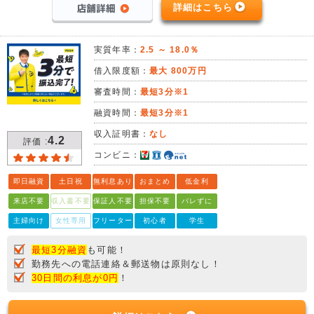
詳細はこちら
実質年率：
2.5 ～ 18.0％
借入限度額：
最大 800万円
審査時間：
最短3分※1
融資時間：
最短3分※1
収入証明書：
なし
4.2
評価 :
コンビニ：
即日融資
土日祝
無利息あり
おまとめ
低金利
来店不要
収入書不要
保証人不要
担保不要
バレずに
主婦向け
女性専用
フリーター
初心者
学生
最短3分融資
も可能！
勤務先への電話連絡＆郵送物は原則なし！
30日間の利息が0円
！