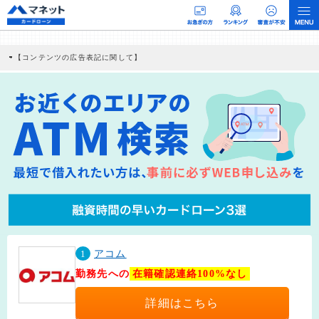
【コンテンツの広告表記に関して】
本コンテンツには、紹介している商品・商材の広告（リンク）を含む場合がありま
す。 これらの広告を経由して読者が企業ホームページを訪れ、成約が発生すると弊
社に対して企業から紹介報酬が支払われるという収益モデルです。 ただし、特定の
商品を根拠なくPRするものではなく、当編集部の調査／ユーザーへの口コミ収集な
どに基づき、公平性を担保した情報提供を行っています。
>提携企業一覧
1
アコム
勤務先への
在籍確認連絡100%なし
詳細はこちら