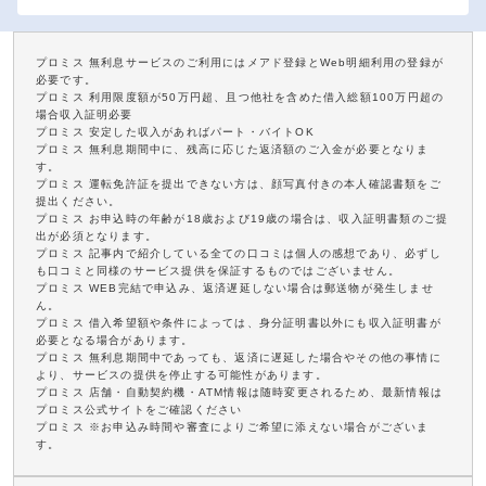
プロミス 無利息サービスのご利用にはメアド登録とWeb明細利用の登録が
必要です。
プロミス 利用限度額が50万円超、且つ他社を含めた借入総額100万円超の
場合収入証明必要
プロミス 安定した収入があればパート・バイトOK
プロミス 無利息期間中に、残高に応じた返済額のご入金が必要となりま
す。
プロミス 運転免許証を提出できない方は、顔写真付きの本人確認書類をご
提出ください。
プロミス お申込時の年齢が18歳および19歳の場合は、収入証明書類のご提
出が必須となります。
プロミス 記事内で紹介している全ての口コミは個人の感想であり、必ずし
も口コミと同様のサービス提供を保証するものではございません。
プロミス WEB完結で申込み、返済遅延しない場合は郵送物が発生しませ
ん。
プロミス 借入希望額や条件によっては、身分証明書以外にも収入証明書が
必要となる場合があります。
プロミス 無利息期間中であっても、返済に遅延した場合やその他の事情に
より、サービスの提供を停止する可能性があります。
プロミス 店舗・自動契約機・ATM情報は随時変更されるため、最新情報は
プロミス公式サイトをご確認ください
プロミス ※お申込み時間や審査によりご希望に添えない場合がございま
す。