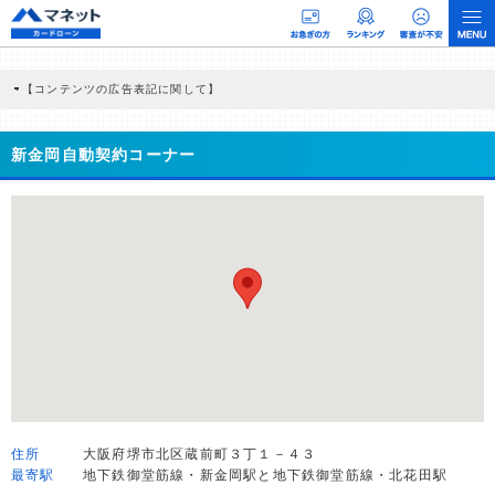
【コンテンツの広告表記に関して】
本コンテンツには、紹介している商品・商材の広告（リンク）を含む場合がありま
す。 これらの広告を経由して読者が企業ホームページを訪れ、成約が発生すると弊
社に対して企業から紹介報酬が支払われるという収益モデルです。 ただし、特定の
新金岡自動契約コーナー
商品を根拠なくPRするものではなく、当編集部の調査／ユーザーへの口コミ収集な
どに基づき、公平性を担保した情報提供を行っています。
>提携企業一覧
住所
大阪府堺市北区蔵前町３丁１－４３
最寄駅
地下鉄御堂筋線・新金岡駅と地下鉄御堂筋線・北花田駅