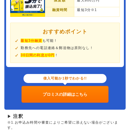
限度額
最大800万円
融資時間
最短3分※1
おすすめポイント
最短3分融資
も可能！
勤務先への電話連絡＆郵送物は原則なし！
30日間の利息が0円
！
借入可能か1秒でわかる!!
プロミスの詳細はこちら
注釈
▶
※1.お申込み時間や審査によりご希望に添えない場合がございま
す。