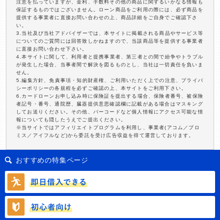
注意を払っていますが、金利、手数料その他の商品に関するいかなる情報も
保証するものではございません。ローン商品をご利用の際には、必ず商品を
提供する事業者に直接お問い合わせの上、商品詳細をご自身でご確認下さ
い。
3.当社及び当社アドバイザーでは、本サイトに掲載される商品やサービス等
についてのご質問には回答致しかねますので、当該商品等を提供する事業者
に直接お問い合わせ下さい。
4.本サイトに関して、利用者と提携事業者、第三者との間で紛争やトラブル
が発生した場合、当事者間で解決を図るものとし、当社は一切責任を負いま
せん。
5.編集方針、免責事項・知的財産権、ご利用いただく上での注意、プライバ
シーポリシーの各規程を必ずご確認の上、本サイトをご利用下さい。
6.カードローンお申し込み時に保険証を提出する場合、保険者番号、被保険
者記号・番号、通院歴、臓器提供意思確認欄に記載がある場合はマスキング
してお送りください。その他、バーコードなど個人情報にアクセス可能な情
報についても隠したうえでご提出ください。
※当サイトではアフィリエイトプログラムを利用し、事業者(アコム／プロ
ミス／アイフルなど)から委託を受け広告収益を得て運営しております。
おすすめの特集ページ