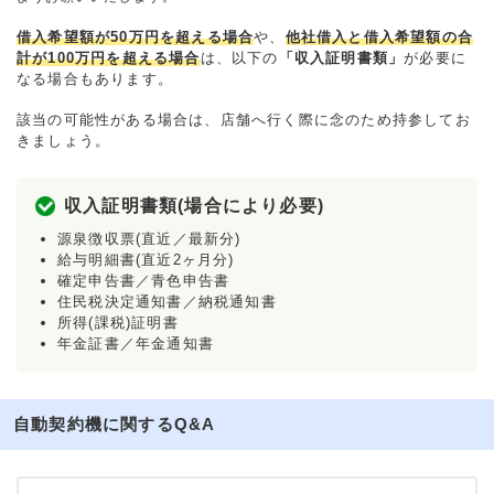
借入希望額が50万円を超える場合
や、
他社借入と借入希望額の合
計が100万円を超える場合
は、以下の
「収入証明書類」
が必要に
なる場合もあります。
該当の可能性がある場合は、店舗へ行く際に念のため持参してお
きましょう。
収入証明書類(場合により必要)
源泉徴収票(直近／最新分)
給与明細書(直近2ヶ月分)
確定申告書／青色申告書
住民税決定通知書／納税通知書
所得(課税)証明書
年金証書／年金通知書
自動契約機に関するQ&A