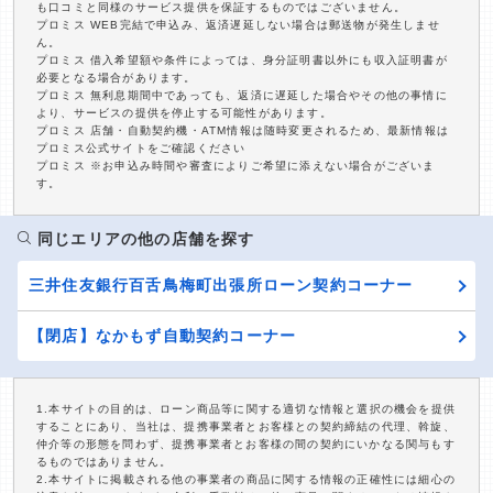
も口コミと同様のサービス提供を保証するものではございません。
プロミス WEB完結で申込み、返済遅延しない場合は郵送物が発生しませ
ん。
プロミス 借入希望額や条件によっては、身分証明書以外にも収入証明書が
必要となる場合があります。
プロミス 無利息期間中であっても、返済に遅延した場合やその他の事情に
より、サービスの提供を停止する可能性があります。
プロミス 店舗・自動契約機・ATM情報は随時変更されるため、最新情報は
プロミス公式サイトをご確認ください
プロミス ※お申込み時間や審査によりご希望に添えない場合がございま
す。
同じエリアの他の店舗を探す
三井住友銀行百舌鳥梅町出張所ローン契約コーナー
【閉店】なかもず自動契約コーナー
1.本サイトの目的は、ローン商品等に関する適切な情報と選択の機会を提供
することにあり、当社は、提携事業者とお客様との契約締結の代理、斡旋、
仲介等の形態を問わず、提携事業者とお客様の間の契約にいかなる関与もす
るものではありません。
2.本サイトに掲載される他の事業者の商品に関する情報の正確性には細心の