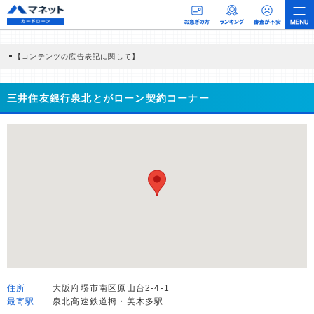
【コンテンツの広告表記に関して】
本コンテンツには、紹介している商品・商材の広告（リンク）を含む場合がありま
す。 これらの広告を経由して読者が企業ホームページを訪れ、成約が発生すると弊
社に対して企業から紹介報酬が支払われるという収益モデルです。 ただし、特定の
三井住友銀行泉北とがローン契約コーナー
商品を根拠なくPRするものではなく、当編集部の調査／ユーザーへの口コミ収集な
どに基づき、公平性を担保した情報提供を行っています。
>提携企業一覧
住所
大阪府堺市南区原山台2-4-1
最寄駅
泉北高速鉄道栂・美木多駅