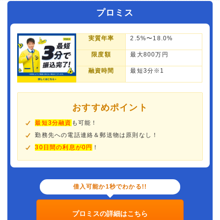
プロミス
実質年率
2.5%〜18.0%
限度額
最大800万円
融資時間
最短3分※1
おすすめポイント
最短3分融資
も可能！
勤務先への電話連絡＆郵送物は原則なし！
30日間の利息が0円
！
借入可能か1秒でわかる!!
プロミスの詳細はこちら