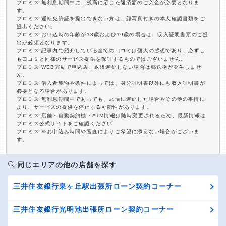
プロミス 無利息期間中に、残高に応じた返済額のご入金が必要となりま
す。
プロミス 運転免許証を提出できない方は、顔写真付きの本人確認書類をご
提出ください。
プロミス お申込時の年齢が18歳および19歳の場合は、収入証明書類のご提
出が必須となります。
プロミス 記事内で紹介している全ての口コミは個人の感想であり、必ずし
も口コミと同様のサービス提供を保証するものではございません。
プロミス WEB完結で申込み、返済遅延しない場合は郵送物が発生しませ
ん。
プロミス 借入希望額や条件によっては、身分証明書以外にも収入証明書が
必要となる場合があります。
プロミス 無利息期間中であっても、返済に遅延した場合やその他の事情に
より、サービスの提供を停止する可能性があります。
プロミス 店舗・自動契約機・ATM情報は随時変更されるため、最新情報は
プロミス公式サイトをご確認ください
プロミス ※お申込み時間や審査によりご希望に添えない場合がございま
す。
同じエリアの他の店舗を探す
三井住友銀行泉ヶ丘駅出張所ローン契約コーナー
三井住友銀行光明池出張所ローン契約コーナー