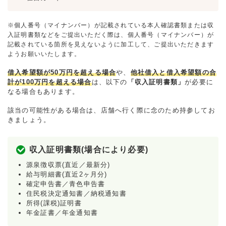
※個人番号（マイナンバー）が記載されている本人確認書類または収
入証明書類などをご提出いただく際は、個人番号（マイナンバー）が
記載されている箇所を見えないように加工して、ご提出いただきます
ようお願いいたします。
借入希望額が50万円を超える場合
や、
他社借入と借入希望額の合
計が100万円を超える場合
は、以下の
「収入証明書類」
が必要に
なる場合もあります。
該当の可能性がある場合は、店舗へ行く際に念のため持参してお
きましょう。
収入証明書類(場合により必要)
源泉徴収票(直近／最新分)
給与明細書(直近2ヶ月分)
確定申告書／青色申告書
住民税決定通知書／納税通知書
所得(課税)証明書
年金証書／年金通知書