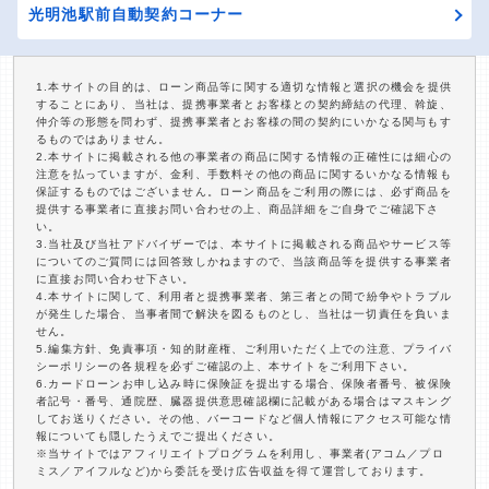
光明池駅前自動契約コーナー
1.本サイトの目的は、ローン商品等に関する適切な情報と選択の機会を提供
することにあり、当社は、提携事業者とお客様との契約締結の代理、斡旋、
仲介等の形態を問わず、提携事業者とお客様の間の契約にいかなる関与もす
るものではありません。
2.本サイトに掲載される他の事業者の商品に関する情報の正確性には細心の
注意を払っていますが、金利、手数料その他の商品に関するいかなる情報も
保証するものではございません。ローン商品をご利用の際には、必ず商品を
提供する事業者に直接お問い合わせの上、商品詳細をご自身でご確認下さ
い。
3.当社及び当社アドバイザーでは、本サイトに掲載される商品やサービス等
についてのご質問には回答致しかねますので、当該商品等を提供する事業者
に直接お問い合わせ下さい。
4.本サイトに関して、利用者と提携事業者、第三者との間で紛争やトラブル
が発生した場合、当事者間で解決を図るものとし、当社は一切責任を負いま
せん。
5.編集方針、免責事項・知的財産権、ご利用いただく上での注意、プライバ
シーポリシーの各規程を必ずご確認の上、本サイトをご利用下さい。
6.カードローンお申し込み時に保険証を提出する場合、保険者番号、被保険
者記号・番号、通院歴、臓器提供意思確認欄に記載がある場合はマスキング
してお送りください。その他、バーコードなど個人情報にアクセス可能な情
報についても隠したうえでご提出ください。
※当サイトではアフィリエイトプログラムを利用し、事業者(アコム／プロ
ミス／アイフルなど)から委託を受け広告収益を得て運営しております。