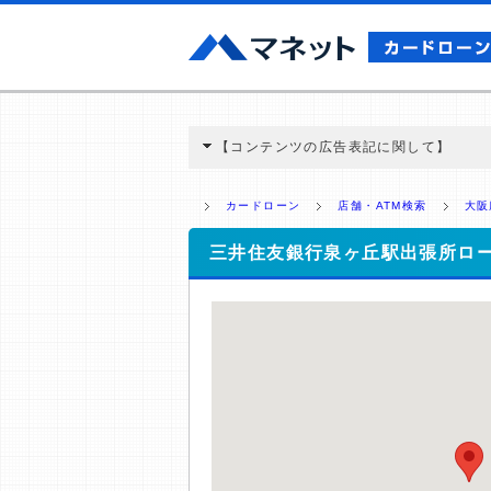
【コンテンツの広告表記に関して】
本コンテンツには、紹介している商品・商材
と弊社に対して企業から紹介報酬が支払われ
カードローン
店舗・ATM検索
大阪
ミ収集などに基づき、公平性を担保した情
>提携企業一覧
三井住友銀行泉ヶ丘駅出張所ロ