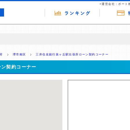
>運営会社：ポート
の広告（リンク）を含む場合があります。 これらの広告を経由して読者
るという収益モデルです。 ただし、特定の商品を根拠なくPRするもので
府
堺市南区
三井住友銀行泉ヶ丘駅出張所ローン契約コーナー
報提供を行っています。
ーン契約コーナー