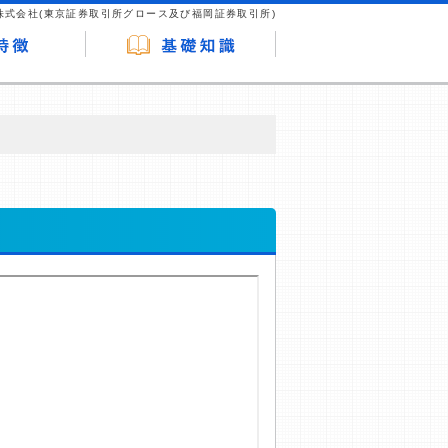
株式会社(東京証券取引所グロース及び福岡証券取引所)
が企業ホームページを訪れ、成約が発生する
はなく、当編集部の調査／ユーザーへの口コ