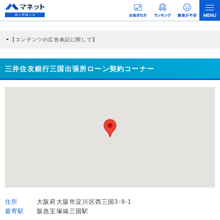
【コンテンツの広告表記に関して】
本コンテンツには、紹介している商品・商材の広告（リンク）を含む場合がありま
す。 これらの広告を経由して読者が企業ホームページを訪れ、成約が発生すると弊
社に対して企業から紹介報酬が支払われるという収益モデルです。 ただし、特定の
三井住友銀行三国出張所ローン契約コーナー
商品を根拠なくPRするものではなく、当編集部の調査／ユーザーへの口コミ収集な
どに基づき、公平性を担保した情報提供を行っています。
>提携企業一覧
住所
大阪府大阪市淀川区西三国3-9-1
最寄駅
阪急宝塚線三国駅