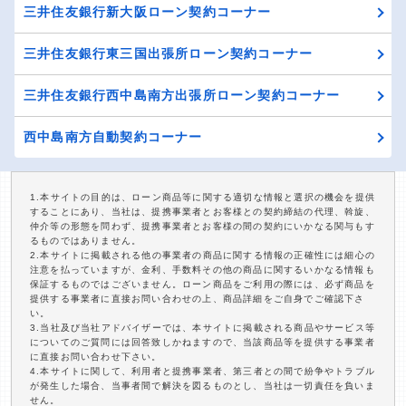
三井住友銀行新大阪ローン契約コーナー
三井住友銀行東三国出張所ローン契約コーナー
三井住友銀行西中島南方出張所ローン契約コーナー
西中島南方自動契約コーナー
1.本サイトの目的は、ローン商品等に関する適切な情報と選択の機会を提供
することにあり、当社は、提携事業者とお客様との契約締結の代理、斡旋、
仲介等の形態を問わず、提携事業者とお客様の間の契約にいかなる関与もす
るものではありません。
2.本サイトに掲載される他の事業者の商品に関する情報の正確性には細心の
注意を払っていますが、金利、手数料その他の商品に関するいかなる情報も
保証するものではございません。ローン商品をご利用の際には、必ず商品を
提供する事業者に直接お問い合わせの上、商品詳細をご自身でご確認下さ
い。
3.当社及び当社アドバイザーでは、本サイトに掲載される商品やサービス等
についてのご質問には回答致しかねますので、当該商品等を提供する事業者
に直接お問い合わせ下さい。
4.本サイトに関して、利用者と提携事業者、第三者との間で紛争やトラブル
が発生した場合、当事者間で解決を図るものとし、当社は一切責任を負いま
せん。