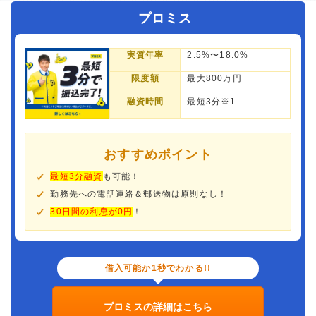
プロミス
実質年率
2.5%〜18.0%
限度額
最大800万円
融資時間
最短3分※1
おすすめポイント
最短3分融資
も可能！
勤務先への電話連絡＆郵送物は原則なし！
30日間の利息が0円
！
借入可能か1秒でわかる!!
プロミスの詳細はこちら