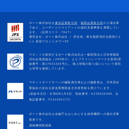
マネットカードローンの編集責任者および編集者は、日本貸金
業協会の定める貸金業務取扱主任者登録を受けています。
(登録年月日：令和8年1月9日、登録番号：K250020096、合
格証書番号：F241000177)
ポート株式会社は金融庁をはじめとする政府機関への届出済事
業者です。
適格機関投資家