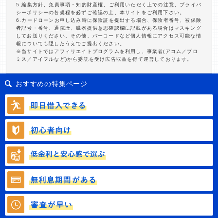
5.編集方針、免責事項・知的財産権、ご利用いただく上での注意、プライバ
シーポリシーの各規程を必ずご確認の上、本サイトをご利用下さい。
6.カードローンお申し込み時に保険証を提出する場合、保険者番号、被保険
者記号・番号、通院歴、臓器提供意思確認欄に記載がある場合はマスキング
してお送りください。その他、バーコードなど個人情報にアクセス可能な情
報についても隠したうえでご提出ください。
※当サイトではアフィリエイトプログラムを利用し、事業者(アコム／プロ
ミス／アイフルなど)から委託を受け広告収益を得て運営しております。
おすすめの特集ページ