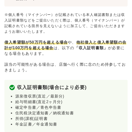
※個人番号（マイナンバー）が記載されている本人確認書類または収
入証明書類などをご提出いただく際は、個人番号（マイナンバー）が
記載されている箇所を見えないように加工して、ご提出いただきます
ようお願いいたします。
借入希望額が50万円を超える場合
や、
他社借入と借入希望額の合
計が100万円を超える場合
は、以下の
「収入証明書類」
が必要に
なる場合もあります。
該当の可能性がある場合は、店舗へ行く際に念のため持参してお
きましょう。
収入証明書類(場合により必要)
源泉徴収票(直近／最新分)
給与明細書(直近2ヶ月分)
確定申告書／青色申告書
住民税決定通知書／納税通知書
所得(課税)証明書
年金証書／年金通知書