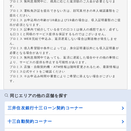
プロミス 無利息期間中に、残高に応じた返済額のご入金が必要となりま
す。
プロミス 運転免許証を提出できない方は、顔写真付きの本人確認書類をご
提出ください。
プロミス お申込時の年齢が18歳および19歳の場合は、収入証明書類のご提
出が必須となります。
プロミス 記事内で紹介している全ての口コミは個人の感想であり、必ずし
も口コミと同様のサービス提供を保証するものではございません。
プロミス WEB完結で申込み、返済遅延しない場合は郵送物が発生しませ
ん。
プロミス 借入希望額や条件によっては、身分証明書以外にも収入証明書が
必要となる場合があります。
プロミス 無利息期間中であっても、返済に遅延した場合やその他の事情に
より、サービスの提供を停止する可能性があります。
プロミス 店舗・自動契約機・ATM情報は随時変更されるため、最新情報は
プロミス公式サイトをご確認ください
プロミス ※お申込み時間や審査によりご希望に添えない場合がございま
す。
同じエリアの他の店舗を探す
三井住友銀行十三ローン契約コーナー
十三自動契約コーナー