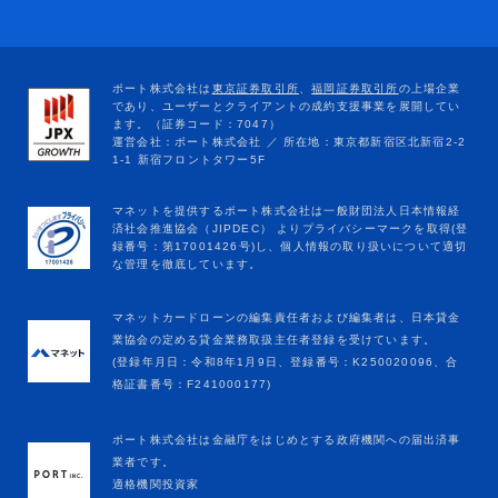
マネットカードローンの編集責任者および編集者は、日本貸金
業協会の定める貸金業務取扱主任者登録を受けています。
(登録年月日：令和8年1月9日、登録番号：K250020096、合
格証書番号：F241000177)
ポート株式会社は金融庁をはじめとする政府機関への届出済事
業者です。
適格機関投資家