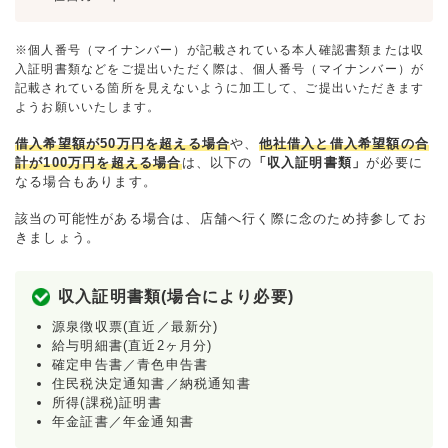
※個人番号（マイナンバー）が記載されている本人確認書類または収
入証明書類などをご提出いただく際は、個人番号（マイナンバー）が
記載されている箇所を見えないように加工して、ご提出いただきます
ようお願いいたします。
借入希望額が50万円を超える場合
や、
他社借入と借入希望額の合
計が100万円を超える場合
は、以下の
「収入証明書類」
が必要に
なる場合もあります。
該当の可能性がある場合は、店舗へ行く際に念のため持参してお
きましょう。
収入証明書類(場合により必要)
源泉徴収票(直近／最新分)
給与明細書(直近2ヶ月分)
確定申告書／青色申告書
住民税決定通知書／納税通知書
所得(課税)証明書
年金証書／年金通知書