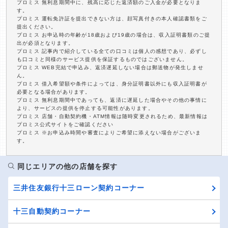
プロミス 無利息期間中に、残高に応じた返済額のご入金が必要となりま
す。
プロミス 運転免許証を提出できない方は、顔写真付きの本人確認書類をご
提出ください。
プロミス お申込時の年齢が18歳および19歳の場合は、収入証明書類のご提
出が必須となります。
プロミス 記事内で紹介している全ての口コミは個人の感想であり、必ずし
も口コミと同様のサービス提供を保証するものではございません。
プロミス WEB完結で申込み、返済遅延しない場合は郵送物が発生しませ
ん。
プロミス 借入希望額や条件によっては、身分証明書以外にも収入証明書が
必要となる場合があります。
プロミス 無利息期間中であっても、返済に遅延した場合やその他の事情に
より、サービスの提供を停止する可能性があります。
プロミス 店舗・自動契約機・ATM情報は随時変更されるため、最新情報は
プロミス公式サイトをご確認ください
プロミス ※お申込み時間や審査によりご希望に添えない場合がございま
す。
同じエリアの他の店舗を探す
三井住友銀行十三ローン契約コーナー
十三自動契約コーナー