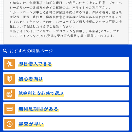
5.編集方針、免責事項・知的財産権、ご利用いただく上での注意、プライバ
シーポリシーの各規程を必ずご確認の上、本サイトをご利用下さい。
6.カードローンお申し込み時に保険証を提出する場合、保険者番号、被保険
者記号・番号、通院歴、臓器提供意思確認欄に記載がある場合はマスキング
してお送りください。その他、バーコードなど個人情報にアクセス可能な情
報についても隠したうえでご提出ください。
※当サイトではアフィリエイトプログラムを利用し、事業者(アコム／プロ
ミス／アイフルなど)から委託を受け広告収益を得て運営しております。
おすすめの特集ページ