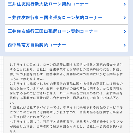
三井住友銀行新大阪ローン契約コーナー
三井住友銀行東三国出張所ローン契約コーナー
三井住友銀行三国出張所ローン契約コーナー
西中島南方自動契約コーナー
1.本サイトの目的は、ローン商品等に関する適切な情報と選択の機会を提供
することにあり、当社は、提携事業者とお客様との契約締結の代理、斡旋、
仲介等の形態を問わず、提携事業者とお客様の間の契約にいかなる関与もす
るものではありません。
2.本サイトに掲載される他の事業者の商品に関する情報の正確性には細心の
注意を払っていますが、金利、手数料その他の商品に関するいかなる情報も
保証するものではございません。ローン商品をご利用の際には、必ず商品を
提供する事業者に直接お問い合わせの上、商品詳細をご自身でご確認下さ
い。
3.当社及び当社アドバイザーでは、本サイトに掲載される商品やサービス等
についてのご質問には回答致しかねますので、当該商品等を提供する事業者
に直接お問い合わせ下さい。
4.本サイトに関して、利用者と提携事業者、第三者との間で紛争やトラブル
が発生した場合、当事者間で解決を図るものとし、当社は一切責任を負いま
せん。