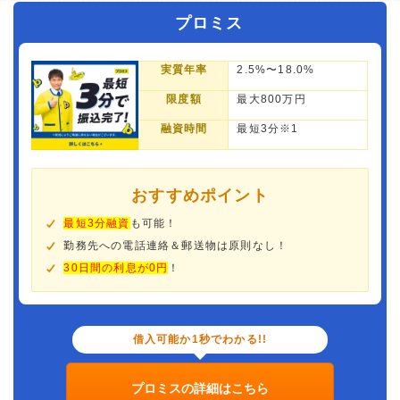
プロミス
実質年率
2.5%〜18.0%
限度額
最大800万円
融資時間
最短3分※1
おすすめポイント
最短3分融資
も可能！
勤務先への電話連絡＆郵送物は原則なし！
30日間の利息が0円
！
借入可能か1秒でわかる!!
プロミスの詳細はこちら