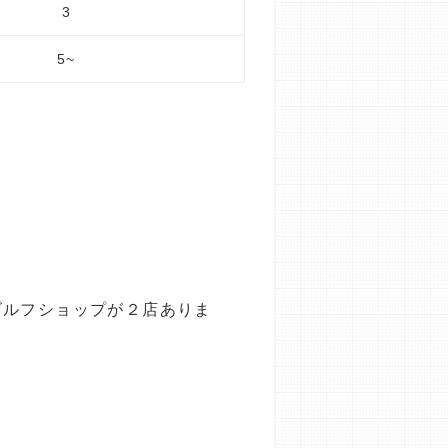
3
5~
ゴルフショップが２店ありま