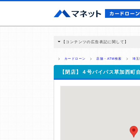
【コンテンツの広告表記に関して】
本コンテンツには、紹介している商品・商材
と弊社に対して企業から紹介報酬が支払われ
カードローン
店舗・ATM検索
埼玉
ミ収集などに基づき、公平性を担保した情
>提携企業一覧
【閉店】４号バイパス草加西町