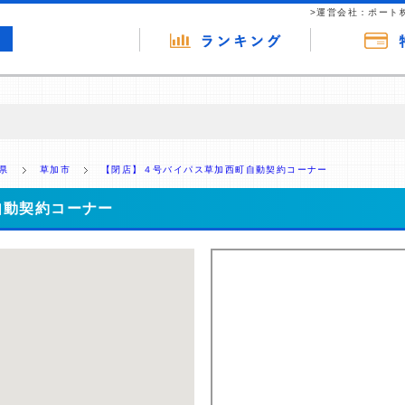
>運営会社：ポート
の広告（リンク）を含む場合があります。 これらの広告を経由して読者
るという収益モデルです。 ただし、特定の商品を根拠なくPRするもので
県
草加市
【閉店】４号バイパス草加西町自動契約コーナー
報提供を行っています。
自動契約コーナー