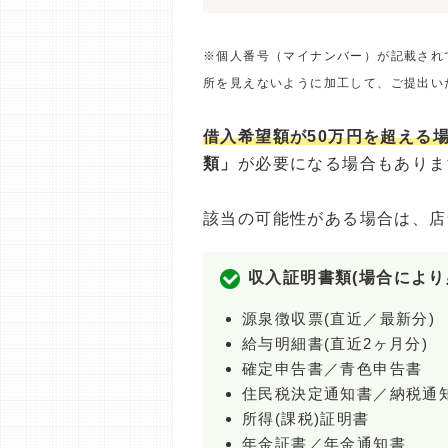
※個人番号（マイナンバー）が記載され
所を見えないように加工して、ご提出い
借入希望額が50万円を超える
類」
が必要になる場合もありま
該当の可能性がある場合は、店
収入証明書類(場合により
源泉徴収票(直近／最新分)
給与明細書(直近2ヶ月分)
確定申告書／青色申告書
住民税決定通知書／納税通
所得(課税)証明書
年金証書／年金通知書