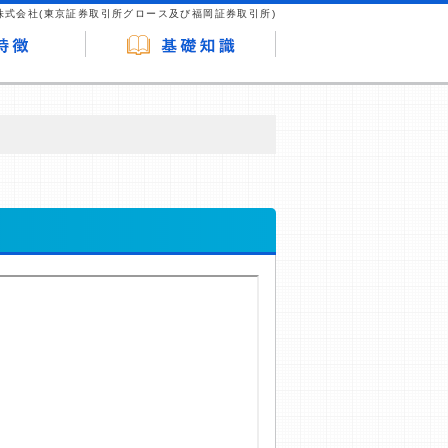
株式会社(東京証券取引所グロース及び福岡証券取引所)
が企業ホームページを訪れ、成約が発生する
はなく、当編集部の調査／ユーザーへの口コ