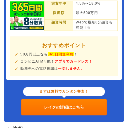
実質年率
4.5%〜18.0%
限度額
最大500万円
融資時間
Webで最短8分融資も
可能！※
おすすめポイント
50万円以上なら
365日間無利息
！
コンビニATM可能！
アプリでカードレス！
勤務先への電話確認は
一切しません。
まずは無料でカンタン審査！
レイクの詳細はこちら