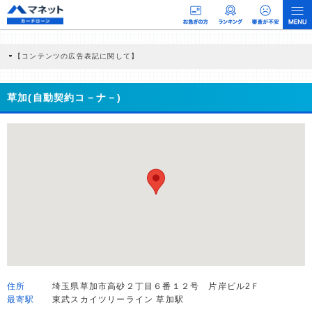
【コンテンツの広告表記に関して】
本コンテンツには、紹介している商品・商材の広告（リンク）を含む場合がありま
す。 これらの広告を経由して読者が企業ホームページを訪れ、成約が発生すると弊
社に対して企業から紹介報酬が支払われるという収益モデルです。 ただし、特定の
草加(自動契約コ－ナ－)
商品を根拠なくPRするものではなく、当編集部の調査／ユーザーへの口コミ収集な
どに基づき、公平性を担保した情報提供を行っています。
>提携企業一覧
住所
埼玉県草加市高砂２丁目６番１２号 片岸ビル2Ｆ
最寄駅
東武スカイツリーライン 草加駅