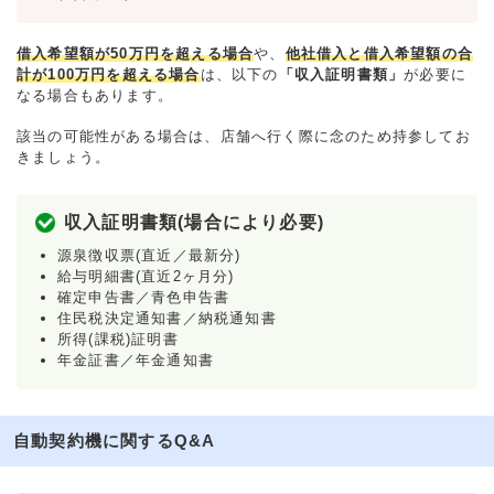
借入希望額が50万円を超える場合
や、
他社借入と借入希望額の合
計が100万円を超える場合
は、以下の
「収入証明書類」
が必要に
なる場合もあります。
該当の可能性がある場合は、店舗へ行く際に念のため持参してお
きましょう。
収入証明書類(場合により必要)
源泉徴収票(直近／最新分)
給与明細書(直近2ヶ月分)
確定申告書／青色申告書
住民税決定通知書／納税通知書
所得(課税)証明書
年金証書／年金通知書
自動契約機に関するQ&A