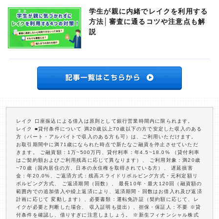
学生が親に内緒でレイクを利用する
方法│審査に通るコツや注意点も解
説
レイク 口座振込による借入は原則として銀行営業時間内に限られます。
レイク ■貸付条件について 満20歳以上70歳以下の方で安定した収入のある
方（パート・アルバイトで収入のある方も可）は、ご利用いただけます。
お取引期間中に満71歳になられた時点で新たなご融資を停止させていただ
きます。 ご融資額：1万~500万円、貸付利率：年4.5~18.0% （貸付利率
はご契約額およびご利用残高に応じて異なります）、 ご利用対象：満20歳
~70歳（国内居住の方、日本の永住権を取得されている方）、 遅延損害
金：年20.0%、ご返済方式：残高スライドリボルビング方式・元利定額リ
ボルビング方式、 ご返済期間（回数）、 最長10年・最大120回（融資額の
範囲内での追加借入や繰上返済により、返済期間・回数はお借入れ及び返済
計画に応じて 変動します）、必要書類：運転免許証（契約額に応じて、レ
イクが必要と判断した場合、 収入証明も提出）、担保・保証人：不要 ※貸
付条件を確認し、借りすぎに注意しましょう。 ※新生フィナンシャル株式