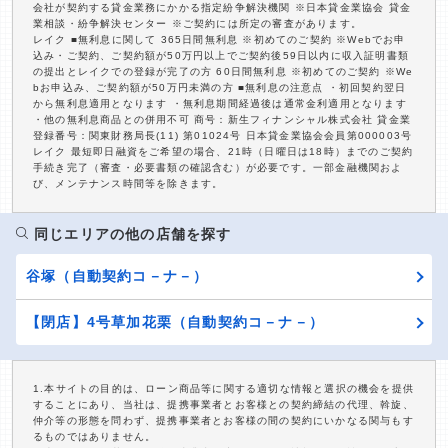
会社が契約する貸金業務にかかる指定紛争解決機関 ※日本貸金業協会 貸金
業相談・紛争解決センター ※ご契約には所定の審査があります。
レイク ■無利息に関して 365日間無利息 ※初めてのご契約 ※Webでお申
込み・ご契約、ご契約額が50万円以上でご契約後59日以内に収入証明書類
の提出とレイクでの登録が完了の方 60日間無利息 ※初めてのご契約 ※We
bお申込み、ご契約額が50万円未満の方 ■無利息の注意点 ・初回契約翌日
から無利息適用となります ・無利息期間経過後は通常金利適用となります
・他の無利息商品との併用不可 商号：新生フィナンシャル株式会社 貸金業
登録番号：関東財務局長(11) 第01024号 日本貸金業協会会員第000003号
レイク 最短即日融資をご希望の場合、21時（日曜日は18時）までのご契約
手続き完了（審査・必要書類の確認含む）が必要です。一部金融機関およ
び、メンテナンス時間等を除きます。
同じエリアの他の店舗を探す
谷塚（自動契約コ－ナ－）
【閉店】4号草加花栗（自動契約コ－ナ－）
1.本サイトの目的は、ローン商品等に関する適切な情報と選択の機会を提供
することにあり、当社は、提携事業者とお客様との契約締結の代理、斡旋、
仲介等の形態を問わず、提携事業者とお客様の間の契約にいかなる関与もす
るものではありません。