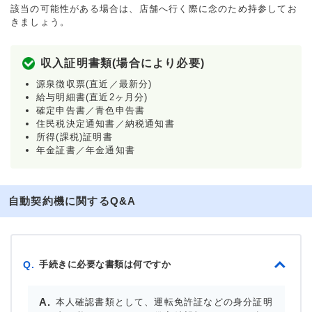
該当の可能性がある場合は、店舗へ行く際に念のため持参してお
きましょう。
収入証明書類(場合により必要)
源泉徴収票(直近／最新分)
給与明細書(直近2ヶ月分)
確定申告書／青色申告書
住民税決定通知書／納税通知書
所得(課税)証明書
年金証書／年金通知書
自動契約機に関するQ&A
手続きに必要な書類は何ですか
Q.
本人確認書類として、運転免許証などの身分証明