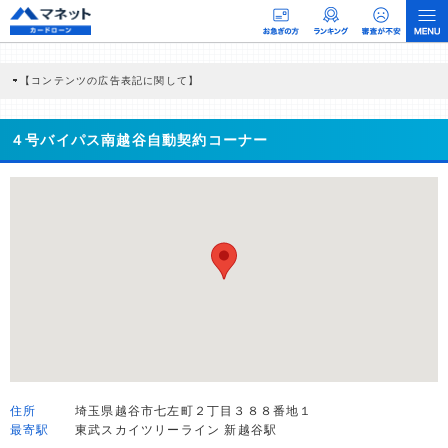
【コンテンツの広告表記に関して】
本コンテンツには、紹介している商品・商材の広告（リンク）を含む場合がありま
す。 これらの広告を経由して読者が企業ホームページを訪れ、成約が発生すると弊
社に対して企業から紹介報酬が支払われるという収益モデルです。 ただし、特定の
４号バイパス南越谷自動契約コーナー
商品を根拠なくPRするものではなく、当編集部の調査／ユーザーへの口コミ収集な
どに基づき、公平性を担保した情報提供を行っています。
>提携企業一覧
住所
埼玉県越谷市七左町２丁目３８８番地１
最寄駅
東武スカイツリーライン 新越谷駅