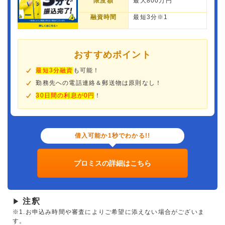
限度額
最大800万円
融資時間
最短3分※1
おすすめポイント
最短3分融資
も可能！
勤務先への電話連絡＆郵送物は原則なし！
30日間の利息が0円
！
借入可能か1秒でわかる!!
プロミスの詳細はこちら
注釈
▶
※1.お申込み時間や審査によりご希望に添えない場合がございま
す。