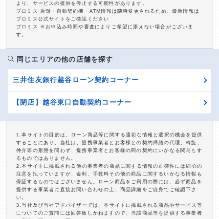
より、サービスの提供を停止する可能性があります。
プロミス 店舗・自動契約機・ATM情報は随時変更されるため、最新情報は
プロミス公式サイトをご確認ください
プロミス ※お申込み時間や審査によりご希望に添えない場合がございま
す。
同じエリアの他の店舗を探す
三井住友銀行越谷ローン契約コーナー
【閉店】越谷東口自動契約コーナー
1.本サイトの目的は、ローン商品等に関する適切な情報と選択の機会を提供
することにあり、当社は、提携事業者とお客様との契約締結の代理、斡旋、
仲介等の形態を問わず、提携事業者とお客様の間の契約にいかなる関与もす
るものではありません。
2.本サイトに掲載される他の事業者の商品に関する情報の正確性には細心の
注意を払っていますが、金利、手数料その他の商品に関するいかなる情報も
保証するものではございません。ローン商品をご利用の際には、必ず商品を
提供する事業者に直接お問い合わせの上、商品詳細をご自身でご確認下さ
い。
3.当社及び当社アドバイザーでは、本サイトに掲載される商品やサービス等
についてのご質問には回答致しかねますので、当該商品等を提供する事業者