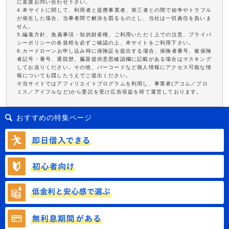
に直接お問い合わせ下さい。
4.本サイトに関して、利用者と提携事業者、第三者との間で紛争やトラブル
が発生した場合、当事者間で解決を図るものとし、当社は一切責任を負いま
せん。
5.編集方針、免責事項・知的財産権、ご利用いただく上での注意、プライバ
シーポリシーの各規程を必ずご確認の上、本サイトをご利用下さい。
6.カードローンお申し込み時に保険証を提出する場合、保険者番号、被保険
者記号・番号、通院歴、臓器提供意思確認欄に記載がある場合はマスキング
してお送りください。その他、バーコードなど個人情報にアクセス可能な情
報についても隠したうえでご提出ください。
※当サイトではアフィリエイトプログラムを利用し、事業者(アコム／プロ
ミス／アイフルなど)から委託を受け広告収益を得て運営しております。
おすすめの特集ページ