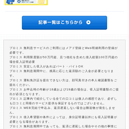
プロミス 無利息サービスのご利用にはメアド登録とWeb明細利用の登録が
必要です。
プロミス 利用限度額が50万円超、且つ他社を含めた借入総額100万円超の
場合収入証明必要
プロミス 安定した収入があればパート・バイトOK
プロミス 無利息期間中に、残高に応じた返済額のご入金が必要となりま
す。
プロミス 運転免許証を提出できない方は、顔写真付きの本人確認書類をご
提出ください。
プロミス お申込時の年齢が18歳および19歳の場合は、収入証明書類のご提
出が必須となります。
プロミス 記事内で紹介している全ての口コミは個人の感想であり、必ずし
も口コミと同様のサービス提供を保証するものではございません。
プロミス WEB完結で申込み、返済遅延しない場合は郵送物が発生しませ
ん。
プロミス 借入希望額や条件によっては、身分証明書以外にも収入証明書が
必要となる場合があります。
プロミス 無利息期間中であっても、返済に遅延した場合やその他の事情に