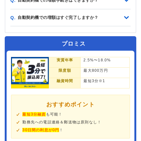
自動契約機での増額手続きはできますか？
Q.
自動契約機での増額はすぐ完了しますか？
Q.
プロミス
実質年率
2.5%〜18.0%
限度額
最大800万円
融資時間
最短3分※1
おすすめポイント
最短3分融資
も可能！
勤務先への電話連絡＆郵送物は原則なし！
30日間の利息が0円
！