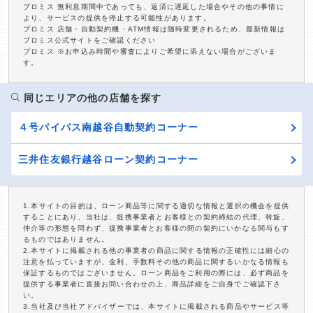
プロミス 無利息期間中であっても、返済に遅延した場合やその他の事情に
より、サービスの提供を停止する可能性があります。
プロミス 店舗・自動契約機・ATM情報は随時変更されるため、最新情報は
プロミス公式サイトをご確認ください
プロミス ※お申込み時間や審査によりご希望に添えない場合がございま
す。
同じエリアの他の店舗を探す
４号バイパス南越谷自動契約コーナー
三井住友銀行越谷ローン契約コーナー
1.本サイトの目的は、ローン商品等に関する適切な情報と選択の機会を提供
することにあり、当社は、提携事業者とお客様との契約締結の代理、斡旋、
仲介等の形態を問わず、提携事業者とお客様の間の契約にいかなる関与もす
るものではありません。
2.本サイトに掲載される他の事業者の商品に関する情報の正確性には細心の
注意を払っていますが、金利、手数料その他の商品に関するいかなる情報も
保証するものではございません。ローン商品をご利用の際には、必ず商品を
提供する事業者に直接お問い合わせの上、商品詳細をご自身でご確認下さ
い。
3.当社及び当社アドバイザーでは、本サイトに掲載される商品やサービス等