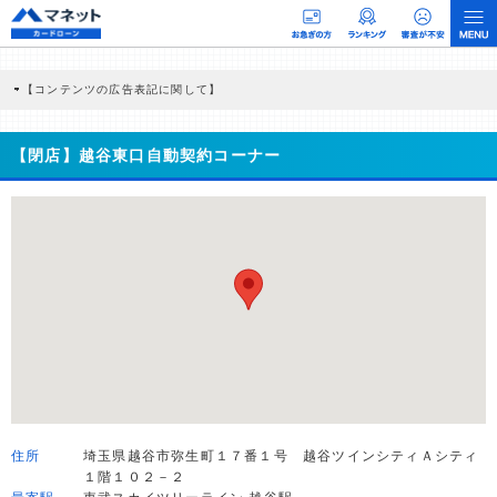
【コンテンツの広告表記に関して】
本コンテンツには、紹介している商品・商材の広告（リンク）を含む場合がありま
す。 これらの広告を経由して読者が企業ホームページを訪れ、成約が発生すると弊
社に対して企業から紹介報酬が支払われるという収益モデルです。 ただし、特定の
【閉店】越谷東口自動契約コーナー
商品を根拠なくPRするものではなく、当編集部の調査／ユーザーへの口コミ収集な
どに基づき、公平性を担保した情報提供を行っています。
>提携企業一覧
住所
埼玉県越谷市弥生町１７番１号 越谷ツインシティＡシティ
１階１０２－２