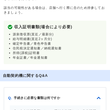
該当の可能性がある場合は、店舗へ行く際に念のため持参してお
きましょう。
収入証明書類(場合により必要)
源泉徴収票(直近／最新分)
給与明細書(直近2ヶ月分)
確定申告書／青色申告書
住民税決定通知書／納税通知書
所得(課税)証明書
年金証書／年金通知書
自動契約機に関するQ&A
手続きに必要な書類は何ですか
Q.