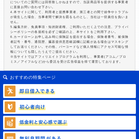
についてのご質問には回答致しかねますので、当該商品等を提供する事業者
に直接お問い合わせ下さい。
4.本サイトに関して、利用者と提携事業者、第三者との間で紛争やトラブル
が発生した場合、当事者間で解決を図るものとし、当社は一切責任を負いま
せん。
5.編集方針、免責事項・知的財産権、ご利用いただく上での注意、プライバ
シーポリシーの各規程を必ずご確認の上、本サイトをご利用下さい。
6.カードローンお申し込み時に保険証を提出する場合、保険者番号、被保険
者記号・番号、通院歴、臓器提供意思確認欄に記載がある場合はマスキング
してお送りください。その他、バーコードなど個人情報にアクセス可能な情
報についても隠したうえでご提出ください。
※当サイトではアフィリエイトプログラムを利用し、事業者(アコム／プロ
ミス／アイフルなど)から委託を受け広告収益を得て運営しております。
おすすめの特集ページ