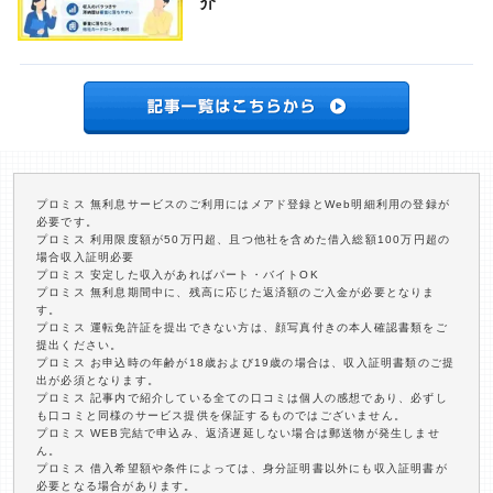
介
プロミス 無利息サービスのご利用にはメアド登録とWeb明細利用の登録が
必要です。
プロミス 利用限度額が50万円超、且つ他社を含めた借入総額100万円超の
場合収入証明必要
プロミス 安定した収入があればパート・バイトOK
プロミス 無利息期間中に、残高に応じた返済額のご入金が必要となりま
す。
プロミス 運転免許証を提出できない方は、顔写真付きの本人確認書類をご
提出ください。
プロミス お申込時の年齢が18歳および19歳の場合は、収入証明書類のご提
出が必須となります。
プロミス 記事内で紹介している全ての口コミは個人の感想であり、必ずし
も口コミと同様のサービス提供を保証するものではございません。
プロミス WEB完結で申込み、返済遅延しない場合は郵送物が発生しませ
ん。
プロミス 借入希望額や条件によっては、身分証明書以外にも収入証明書が
必要となる場合があります。