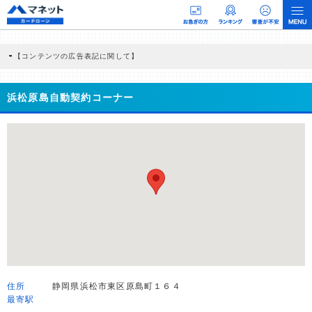
【コンテンツの広告表記に関して】
本コンテンツには、紹介している商品・商材の広告（リンク）を含む場合がありま
す。 これらの広告を経由して読者が企業ホームページを訪れ、成約が発生すると弊
社に対して企業から紹介報酬が支払われるという収益モデルです。 ただし、特定の
浜松原島自動契約コーナー
商品を根拠なくPRするものではなく、当編集部の調査／ユーザーへの口コミ収集な
どに基づき、公平性を担保した情報提供を行っています。
>提携企業一覧
住所
静岡県浜松市東区原島町１６４
最寄駅