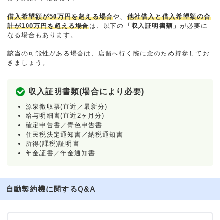
借入希望額が50万円を超える場合
や、
他社借入と借入希望額の合
計が100万円を超える場合
は、以下の
「収入証明書類」
が必要に
なる場合もあります。
該当の可能性がある場合は、店舗へ行く際に念のため持参してお
きましょう。
収入証明書類(場合により必要)
源泉徴収票(直近／最新分)
給与明細書(直近2ヶ月分)
確定申告書／青色申告書
住民税決定通知書／納税通知書
所得(課税)証明書
年金証書／年金通知書
自動契約機に関するQ&A