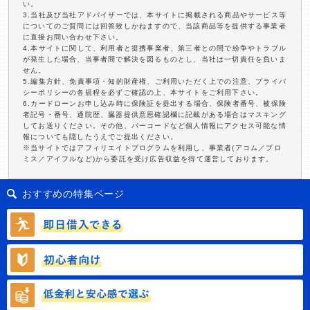
い。
3.当社及び当社アドバイザーでは、本サイトに掲載される商品やサービス等
についてのご質問には回答致しかねますので、当該商品等を提供する事業者
に直接お問い合わせ下さい。
4.本サイトに関して、利用者と提携事業者、第三者との間で紛争やトラブル
が発生した場合、当事者間で解決を図るものとし、当社は一切責任を負いま
せん。
5.編集方針、免責事項・知的財産権、ご利用いただく上での注意、プライバ
シーポリシーの各規程を必ずご確認の上、本サイトをご利用下さい。
6.カードローンお申し込み時に保険証を提出する場合、保険者番号、被保険
者記号・番号、通院歴、臓器提供意思確認欄に記載がある場合はマスキング
してお送りください。その他、バーコードなど個人情報にアクセス可能な情
報についても隠したうえでご提出ください。
※当サイトではアフィリエイトプログラムを利用し、事業者(アコム／プロ
ミス／アイフルなど)から委託を受け広告収益を得て運営しております。
おすすめの特集ページ