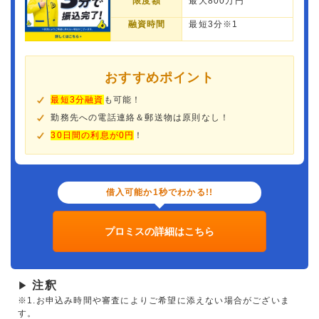
限度額
最大800万円
融資時間
最短3分※1
おすすめポイント
最短3分融資
も可能！
勤務先への電話連絡＆郵送物は原則なし！
30日間の利息が0円
！
借入可能か1秒でわかる!!
プロミスの詳細はこちら
注釈
▶
※1.お申込み時間や審査によりご希望に添えない場合がございま
す。