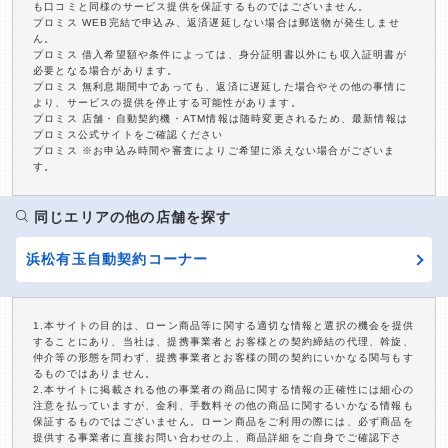
も口コミと同様のサービス提供を保証するものではございません。
プロミス WEB完結で申込み、返済遅延しない場合は郵送物が発生しませ
ん。
プロミス 借入希望額や条件によっては、身分証明書以外にも収入証明書が
必要となる場合があります。
プロミス 無利息期間中であっても、返済に遅延した場合やその他の事情に
より、サービスの提供を停止する可能性があります。
プロミス 店舗・自動契約機・ATM情報は随時変更されるため、最新情報は
プロミス公式サイトをご確認ください
プロミス ※お申込み時間や審査によりご希望に添えない場合がございま
す。
同じエリアの他の店舗を探す
浜松有玉自動契約コーナー
1.本サイトの目的は、ローン商品等に関する適切な情報と選択の機会を提供
することにあり、当社は、提携事業者とお客様との契約締結の代理、斡旋、
仲介等の形態を問わず、提携事業者とお客様の間の契約にいかなる関与もす
るものではありません。
2.本サイトに掲載される他の事業者の商品に関する情報の正確性には細心の
注意を払っていますが、金利、手数料その他の商品に関するいかなる情報も
保証するものではございません。ローン商品をご利用の際には、必ず商品を
提供する事業者に直接お問い合わせの上、商品詳細をご自身でご確認下さ