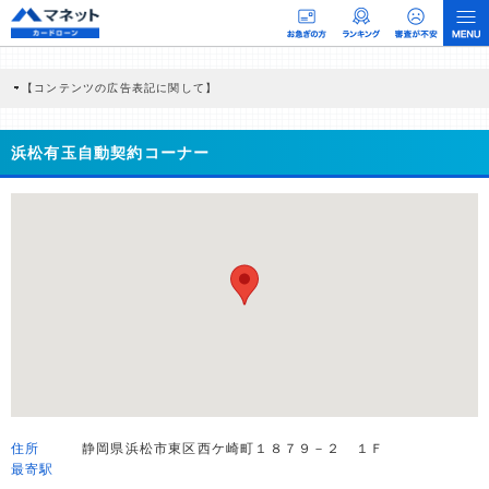
【コンテンツの広告表記に関して】
本コンテンツには、紹介している商品・商材の広告（リンク）を含む場合がありま
す。 これらの広告を経由して読者が企業ホームページを訪れ、成約が発生すると弊
社に対して企業から紹介報酬が支払われるという収益モデルです。 ただし、特定の
浜松有玉自動契約コーナー
商品を根拠なくPRするものではなく、当編集部の調査／ユーザーへの口コミ収集な
どに基づき、公平性を担保した情報提供を行っています。
>提携企業一覧
住所
静岡県浜松市東区西ケ崎町１８７９－２ １Ｆ
最寄駅