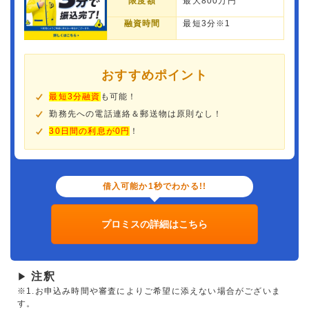
限度額
最大800万円
融資時間
最短3分※1
おすすめポイント
最短3分融資
も可能！
勤務先への電話連絡＆郵送物は原則なし！
30日間の利息が0円
！
借入可能か1秒でわかる!!
プロミスの詳細はこちら
注釈
▶
※1.お申込み時間や審査によりご希望に添えない場合がございま
す。