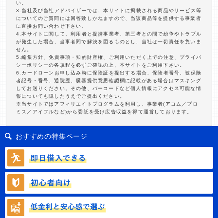
い。
3.当社及び当社アドバイザーでは、本サイトに掲載される商品やサービス等
についてのご質問には回答致しかねますので、当該商品等を提供する事業者
に直接お問い合わせ下さい。
4.本サイトに関して、利用者と提携事業者、第三者との間で紛争やトラブル
が発生した場合、当事者間で解決を図るものとし、当社は一切責任を負いま
せん。
5.編集方針、免責事項・知的財産権、ご利用いただく上での注意、プライバ
シーポリシーの各規程を必ずご確認の上、本サイトをご利用下さい。
6.カードローンお申し込み時に保険証を提出する場合、保険者番号、被保険
者記号・番号、通院歴、臓器提供意思確認欄に記載がある場合はマスキング
してお送りください。その他、バーコードなど個人情報にアクセス可能な情
報についても隠したうえでご提出ください。
※当サイトではアフィリエイトプログラムを利用し、事業者(アコム／プロ
ミス／アイフルなど)から委託を受け広告収益を得て運営しております。
おすすめの特集ページ