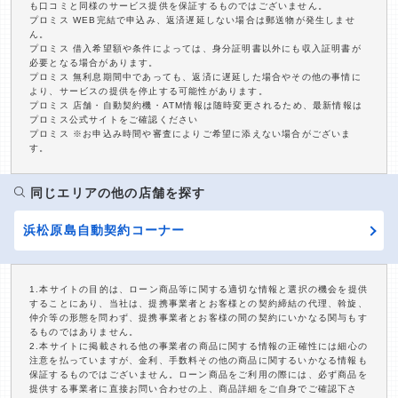
も口コミと同様のサービス提供を保証するものではございません。
プロミス WEB完結で申込み、返済遅延しない場合は郵送物が発生しませ
ん。
プロミス 借入希望額や条件によっては、身分証明書以外にも収入証明書が
必要となる場合があります。
プロミス 無利息期間中であっても、返済に遅延した場合やその他の事情に
より、サービスの提供を停止する可能性があります。
プロミス 店舗・自動契約機・ATM情報は随時変更されるため、最新情報は
プロミス公式サイトをご確認ください
プロミス ※お申込み時間や審査によりご希望に添えない場合がございま
す。
同じエリアの他の店舗を探す
浜松原島自動契約コーナー
1.本サイトの目的は、ローン商品等に関する適切な情報と選択の機会を提供
することにあり、当社は、提携事業者とお客様との契約締結の代理、斡旋、
仲介等の形態を問わず、提携事業者とお客様の間の契約にいかなる関与もす
るものではありません。
2.本サイトに掲載される他の事業者の商品に関する情報の正確性には細心の
注意を払っていますが、金利、手数料その他の商品に関するいかなる情報も
保証するものではございません。ローン商品をご利用の際には、必ず商品を
提供する事業者に直接お問い合わせの上、商品詳細をご自身でご確認下さ