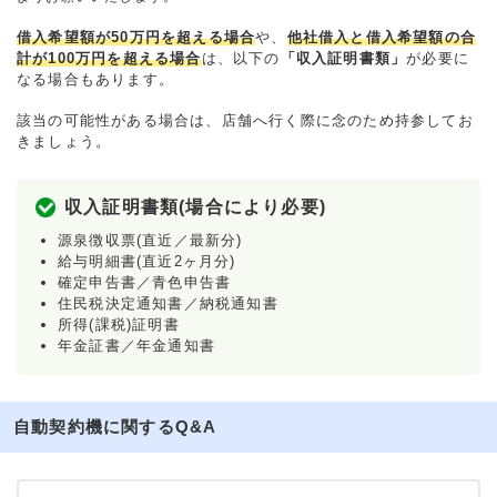
借入希望額が50万円を超える場合
や、
他社借入と借入希望額の合
計が100万円を超える場合
は、以下の
「収入証明書類」
が必要に
なる場合もあります。
該当の可能性がある場合は、店舗へ行く際に念のため持参してお
きましょう。
収入証明書類(場合により必要)
源泉徴収票(直近／最新分)
給与明細書(直近2ヶ月分)
確定申告書／青色申告書
住民税決定通知書／納税通知書
所得(課税)証明書
年金証書／年金通知書
自動契約機に関するQ&A