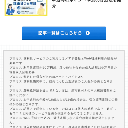
申込時のポイントや別の対処法も紹
介
プロミス 無利息サービスのご利用にはメアド登録とWeb明細利用の登録が
必要です。
プロミス 利用限度額が50万円超、且つ他社を含めた借入総額100万円超の
場合収入証明必要
プロミス 安定した収入があればパート・バイトOK
プロミス 無利息期間中に、残高に応じた返済額のご入金が必要となりま
す。
プロミス 運転免許証を提出できない方は、顔写真付きの本人確認書類をご
提出ください。
プロミス お申込時の年齢が18歳および19歳の場合は、収入証明書類のご提
出が必須となります。
プロミス 記事内で紹介している全ての口コミは個人の感想であり、必ずし
も口コミと同様のサービス提供を保証するものではございません。
プロミス WEB完結で申込み、返済遅延しない場合は郵送物が発生しませ
ん。
プロミス 借入希望額や条件によっては、身分証明書以外にも収入証明書が