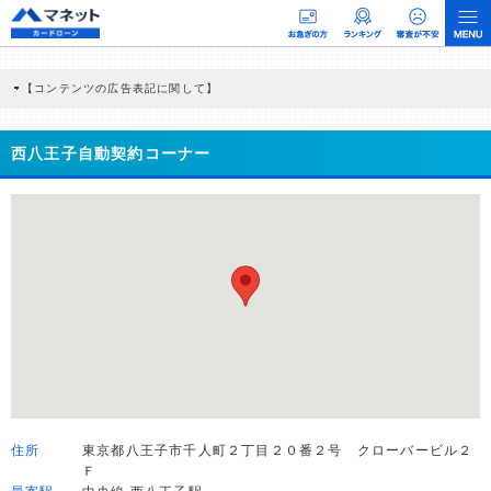
【コンテンツの広告表記に関して】
本コンテンツには、紹介している商品・商材の広告（リンク）を含む場合がありま
す。 これらの広告を経由して読者が企業ホームページを訪れ、成約が発生すると弊
社に対して企業から紹介報酬が支払われるという収益モデルです。 ただし、特定の
西八王子自動契約コーナー
商品を根拠なくPRするものではなく、当編集部の調査／ユーザーへの口コミ収集な
どに基づき、公平性を担保した情報提供を行っています。
>提携企業一覧
住所
東京都八王子市千人町２丁目２０番２号 クローバービル２
Ｆ