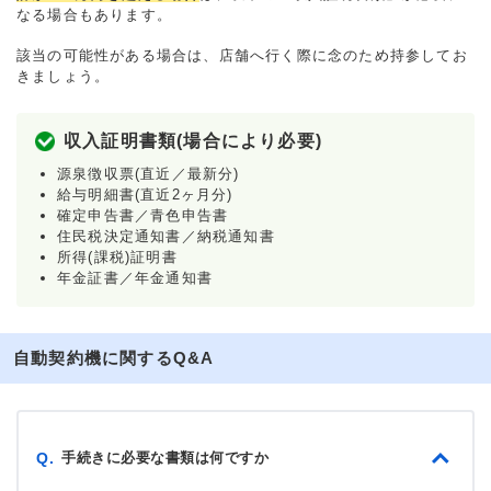
なる場合もあります。
該当の可能性がある場合は、店舗へ行く際に念のため持参してお
きましょう。
収入証明書類(場合により必要)
源泉徴収票(直近／最新分)
給与明細書(直近2ヶ月分)
確定申告書／青色申告書
住民税決定通知書／納税通知書
所得(課税)証明書
年金証書／年金通知書
自動契約機に関するQ&A
手続きに必要な書類は何ですか
Q.