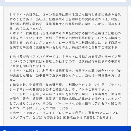
1.本サイトの目的は、ローン商品等に関する適切な情報と選択の機会を提供
することにあり、当社は、提携事業者とお客様との契約締結の代理、斡旋、
仲介等の形態を問わず、提携事業者とお客様の間の契約にいかなる関与もす
るものではありません。
2.本サイトに掲載される他の事業者の商品に関する情報の正確性には細心の
注意を払っていますが、金利、手数料その他の商品に関するいかなる情報も
保証するものではございません。ローン商品をご利用の際には、必ず商品を
提供する事業者に直接お問い合わせの上、商品詳細をご自身でご確認下さ
い。
3.当社及び当社アドバイザーでは、本サイトに掲載される商品やサービス等
についてのご質問には回答致しかねますので、当該商品等を提供する事業者
に直接お問い合わせ下さい。
4.本サイトに関して、利用者と提携事業者、第三者との間で紛争やトラブル
が発生した場合、当事者間で解決を図るものとし、当社は一切責任を負いま
せん。
5.編集方針、免責事項・知的財産権、ご利用いただく上での注意、プライバ
シーポリシーの各規程を必ずご確認の上、本サイトをご利用下さい。
6.カードローンお申し込み時に保険証を提出する場合、保険者番号、被保険
者記号・番号、通院歴、臓器提供意思確認欄に記載がある場合はマスキング
してお送りください。その他、バーコードなど個人情報にアクセス可能な情
報についても隠したうえでご提出ください。
※当サイトではアフィリエイトプログラムを利用し、事業者(アコム／プロ
ミス／アイフルなど)から委託を受け広告収益を得て運営しております。