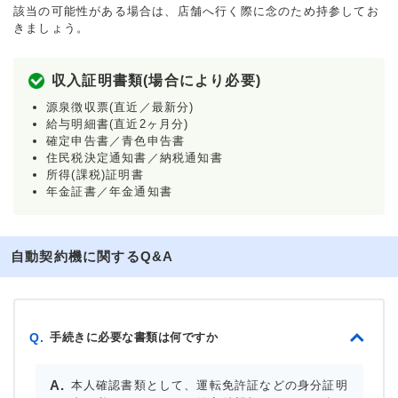
該当の可能性がある場合は、店舗へ行く際に念のため持参してお
きましょう。
収入証明書類(場合により必要)
源泉徴収票(直近／最新分)
給与明細書(直近2ヶ月分)
確定申告書／青色申告書
住民税決定通知書／納税通知書
所得(課税)証明書
年金証書／年金通知書
自動契約機に関するQ&A
手続きに必要な書類は何ですか
Q.
本人確認書類として、運転免許証などの身分証明