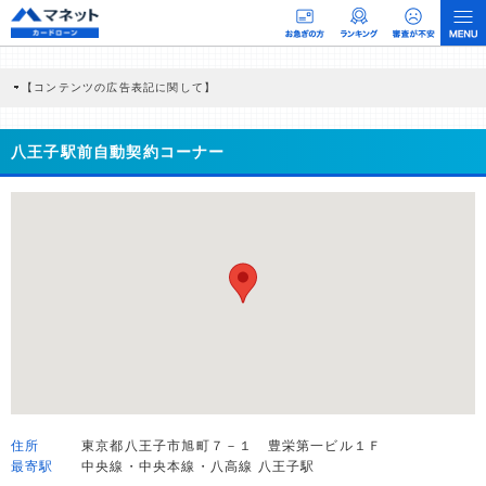
【コンテンツの広告表記に関して】
本コンテンツには、紹介している商品・商材の広告（リンク）を含む場合がありま
す。 これらの広告を経由して読者が企業ホームページを訪れ、成約が発生すると弊
社に対して企業から紹介報酬が支払われるという収益モデルです。 ただし、特定の
八王子駅前自動契約コーナー
商品を根拠なくPRするものではなく、当編集部の調査／ユーザーへの口コミ収集な
どに基づき、公平性を担保した情報提供を行っています。
>提携企業一覧
住所
東京都八王子市旭町７－１ 豊栄第一ビル１Ｆ
最寄駅
中央線・中央本線・八高線 八王子駅