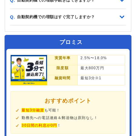
自動契約機での増額手続きはできますか？
Q.
自動契約機での増額はすぐ完了しますか？
Q.
プロミス
実質年率
2.5%〜18.0%
限度額
最大800万円
融資時間
最短3分※1
おすすめポイント
最短3分融資
も可能！
勤務先への電話連絡＆郵送物は原則なし！
30日間の利息が0円
！