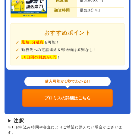
限度額
最大800万円
融資時間
最短3分※1
おすすめポイント
最短3分融資
も可能！
勤務先への電話連絡＆郵送物は原則なし！
30日間の利息が0円
！
借入可能か1秒でわかる!!
プロミスの詳細はこちら
注釈
▶
※1.お申込み時間や審査によりご希望に添えない場合がございま
す。