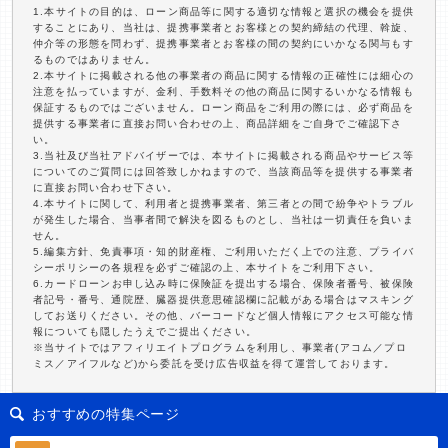
1.本サイトの目的は、ローン商品等に関する適切な情報と選択の機会を提供
することにあり、当社は、提携事業者とお客様との契約締結の代理、斡旋、
仲介等の形態を問わず、提携事業者とお客様の間の契約にいかなる関与もす
るものではありません。
2.本サイトに掲載される他の事業者の商品に関する情報の正確性には細心の
注意を払っていますが、金利、手数料その他の商品に関するいかなる情報も
保証するものではございません。ローン商品をご利用の際には、必ず商品を
提供する事業者に直接お問い合わせの上、商品詳細をご自身でご確認下さ
い。
3.当社及び当社アドバイザーでは、本サイトに掲載される商品やサービス等
についてのご質問には回答致しかねますので、当該商品等を提供する事業者
に直接お問い合わせ下さい。
4.本サイトに関して、利用者と提携事業者、第三者との間で紛争やトラブル
が発生した場合、当事者間で解決を図るものとし、当社は一切責任を負いま
せん。
5.編集方針、免責事項・知的財産権、ご利用いただく上での注意、プライバ
シーポリシーの各規程を必ずご確認の上、本サイトをご利用下さい。
6.カードローンお申し込み時に保険証を提出する場合、保険者番号、被保険
者記号・番号、通院歴、臓器提供意思確認欄に記載がある場合はマスキング
してお送りください。その他、バーコードなど個人情報にアクセス可能な情
報についても隠したうえでご提出ください。
※当サイトではアフィリエイトプログラムを利用し、事業者(アコム／プロ
ミス／アイフルなど)から委託を受け広告収益を得て運営しております。
おすすめの特集ページ