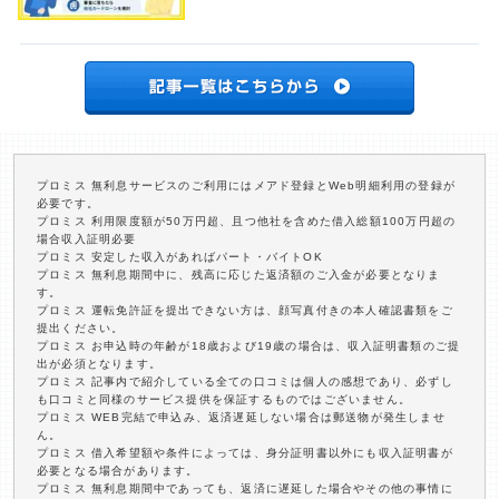
プロミス 無利息サービスのご利用にはメアド登録とWeb明細利用の登録が
必要です。
プロミス 利用限度額が50万円超、且つ他社を含めた借入総額100万円超の
場合収入証明必要
プロミス 安定した収入があればパート・バイトOK
プロミス 無利息期間中に、残高に応じた返済額のご入金が必要となりま
す。
プロミス 運転免許証を提出できない方は、顔写真付きの本人確認書類をご
提出ください。
プロミス お申込時の年齢が18歳および19歳の場合は、収入証明書類のご提
出が必須となります。
プロミス 記事内で紹介している全ての口コミは個人の感想であり、必ずし
も口コミと同様のサービス提供を保証するものではございません。
プロミス WEB完結で申込み、返済遅延しない場合は郵送物が発生しませ
ん。
プロミス 借入希望額や条件によっては、身分証明書以外にも収入証明書が
必要となる場合があります。
プロミス 無利息期間中であっても、返済に遅延した場合やその他の事情に